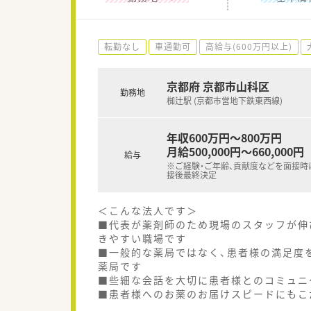
転勤なし
車通勤可
高給与(600万円以上)
京都府 京都市山科区
勤務地
椥辻駅 (京都市営地下鉄東西線)
年収600万円～800万円
月給500,000円～660,000円
給与
※ご経験・ご年齢、貢献度などを面接時
接後最終決定
＜こんな法人です＞
■代表が薬剤師のため現場のスタッフが伸
きやすい職場です
■一般的な薬局ではなく、患者様の満足度
薬局です
■些細な会話を大切に患者様とのコミュニ
■患者様へのお薬のお届けスピードにもこ