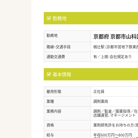
勤務地
京都府 京都市山科
勤務地
路線・交通手段
椥辻駅 (京都市営地下鉄東
通勤交通費
有／上限：会社規定あり
基本情報
雇用形態
正社員
業種
調剤薬局
業務内容
調剤／監査／服薬指導／在
店舗運営、マネージメント
資格
薬剤師免許をお持ちの方（
給与
年収600万円～800万円