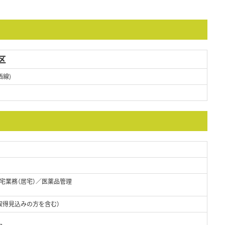
区
西線)
宅業務（居宅）／医薬品管理
取得見込みの方を含む）