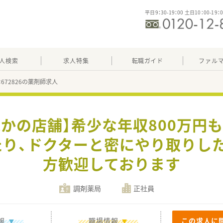
平日9：30-19：00 土日10：00-19：
人検索
求人特集
転職ガイド
ファル
：672826の薬剤師求人
かの店舗】希少な年収800万円
り、ドクターと密にやり取りし
方歓迎しております
調剤薬局
正社員
報
職場情報
この求人に