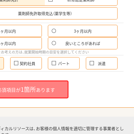
希
薬剤師免許取得見込（薬学生等）
1ヶ月以内
3ヶ月以内
6ヶ月以内
良いところがあれば
をお考えの方は、就業開始時期の目安を選択してください
契約社員
パート
派遣
1箇所
必須項目が
あります
ディカルリソースは、お客様の個人情報を適切に管理する事業者とし