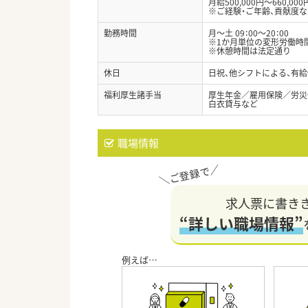
月給500,000円～660,000
※ご経験・ご年齢、貢献度
勤務時間
月～土 09：00～20：00
※1か月単位の変形労働時
※休憩時間は法定通り
休日
日祝、他シフトによる、有
福利厚生諸手当
厚生年金／雇用保険／労災
白衣貸与など
職場情報
求人票に書き
“詳しい職場情報”