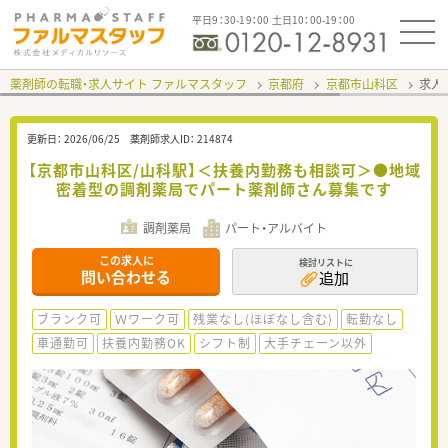
平日9：30-19：00 土日10：00-19：00
薬剤師の転職・求人サイト ファルマスタッフ
京都府
京都市山科区
求人I
更新日：
2026/06/25
薬剤師求人ID：
214874
【京都市山科区/山科駅】＜扶養内勤務も相談可＞●地域
密着型の調剤薬局でパート薬剤師さん募集です
調剤薬局
パート・アルバイト
この求人に
検討リストに
問い合わせる
追加
ブランク可
Ｗワーク可
残業なし(ほぼなし含む)
転勤なし
車通勤可
扶養内勤務OK
シフト制
大手チェーン以外