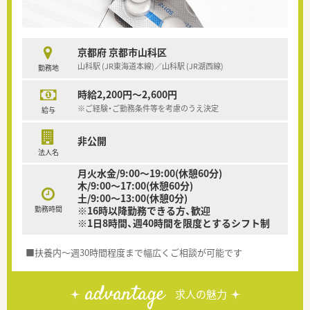
京都府 京都市山科区
山科駅 (JR東海道本線)／山科駅 (JR湖西線)
勤務地
時給2,200円～2,600円
※ご経験・ご勤務条件等を考慮のうえ決定
給与
非公開
法人名
月火水金/9:00～19:00(休憩60分)
木/9:00～17:00(休憩60分)
土/9:00～13:00(休憩0分)
勤務時間
※16時以降勤務できる方、歓迎
※1日8時間、週40時間を限度とするシフト制
■扶養内～週30時間程度まで幅広くご相談が可能です
advantage
求人の魅力