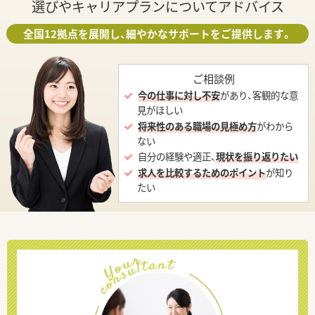
選びやキャリアプランについてアドバイス
全国12拠点を展開し、細やかなサポートをご提供します。
ご相談例
今の仕事に対し不安
があり、客観的な意
見がほしい
将来性のある職場の見極め方
がわから
ない
自分の経験や適正、
現状を振り返りたい
求人を比較するためのポイント
が知り
たい