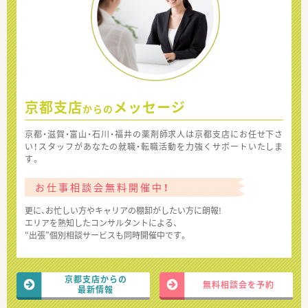
京都支店
メッセージ
からの
京都・滋賀・富山・石川・福井の薬剤師求人は京都支店にお任せ下さ
い！スタッフがあなたの就職・転職活動を力強くサポートいたしま
す。
お仕事相談会無料開催中！
更に、お忙しい方やキャリアの棚卸がしたい方に朗報!
エリアを熟知したコンサルタントによる、
“出張”個別相談サービスも同時開催中です。
京都支店からの
無料相談会を予約
最新情報