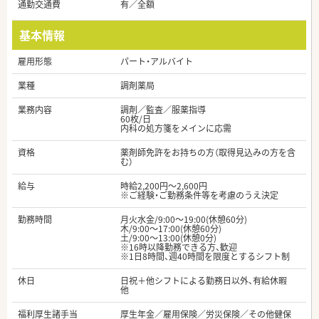
通勤交通費
有／全額
基本情報
雇用形態
パート・アルバイト
業種
調剤薬局
業務内容
調剤／監査／服薬指導
60枚/日
内科の処方箋をメインに応需
資格
薬剤師免許をお持ちの方（取得見込みの方を含
む）
給与
時給2,200円～2,600円
※ご経験・ご勤務条件等を考慮のうえ決定
勤務時間
月火水金/9:00～19:00(休憩60分)
木/9:00～17:00(休憩60分)
土/9:00～13:00(休憩0分)
※16時以降勤務できる方、歓迎
※1日8時間、週40時間を限度とするシフト制
休日
日祝＋他シフトによる勤務日以外、有給休暇
他
福利厚生諸手当
厚生年金／雇用保険／労災保険／その他健保