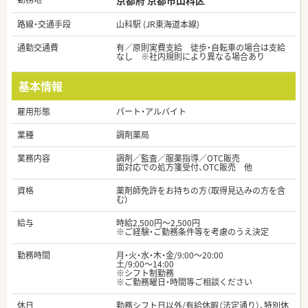
京都府 京都市山科区
路線・交通手段
山科駅 (JR東海道本線)
通勤交通費
有／原則実費支給 徒歩・自転車の場合は支給
なし ※社内規則により異なる場合あり
基本情報
雇用形態
パート・アルバイト
業種
調剤薬局
業務内容
調剤／監査／服薬指導／OTC販売
面対応での処方箋受付、OTC販売 他
資格
薬剤師免許をお持ちの方（取得見込みの方を含
む）
給与
時給2,500円～2,500円
※ご経験・ご勤務条件等を考慮のうえ決定
勤務時間
月・火・水・木・金/9:00～20:00
土/9:00～14:00
※シフト制勤務
※ご勤務曜日・時間等ご相談ください
休日
勤務シフト日以外/有給休暇（法定通り）、特別休