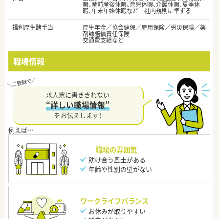
暇、産前産後休暇、育児休暇、介護休暇、夏季休
暇、年末年始休暇など 社内規則に準ずる
福利厚生諸手当
厚生年金／協会健保／雇用保険／労災保険／薬
剤師賠償責任保険
交通費支給など
職場情報
求人票に書ききれない
“詳しい職場情報”
をお伝えします！
職場の雰囲気
助け合う風土がある
年齢や性別の壁がない
ワークライフバランス
お休みが取りやすい