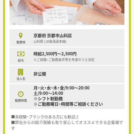
京都府 京都市山科区
山科駅 (JR東海道本線)
勤務地
時給2,500円～2,500円
※ご経験・ご勤務条件等を考慮のうえ決定
給与
非公開
法人名
月・火・水・木・金/9:00～20:00
土/9:00～14:00
※シフト制勤務
勤務時間
※ご勤務曜日・時間等ご相談ください
■未経験・ブランクのある方にも歓迎♪
■弊社からの紹介実績も有り安心してオススメできる企業様で
す