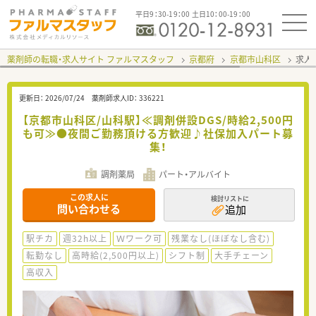
平日9：30-19：00 土日10：00-19：00
薬剤師の転職・求人サイト ファルマスタッフ
京都府
京都市山科区
求人I
更新日：
2026/07/24
薬剤師求人ID：
336221
【京都市山科区/山科駅】≪調剤併設DGS/時給2,500円
も可≫●夜間ご勤務頂ける方歓迎♪社保加入パート募
集！
調剤薬局
パート・アルバイト
この求人に
検討リストに
問い合わせる
追加
駅チカ
週32h以上
Ｗワーク可
残業なし(ほぼなし含む)
転勤なし
高時給(2,500円以上)
シフト制
大手チェーン
高収入