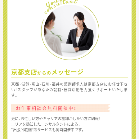
京都支店
メッセージ
からの
京都・滋賀・富山・石川・福井の薬剤師求人は京都支店にお任せ下さ
い！スタッフがあなたの就職・転職活動を力強くサポートいたしま
す。
お仕事相談会無料開催中！
更に、お忙しい方やキャリアの棚卸がしたい方に朗報!
エリアを熟知したコンサルタントによる、
“出張”個別相談サービスも同時開催中です。