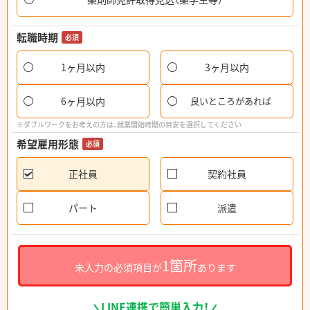
転職時期
必須
1ヶ月以内
3ヶ月以内
6ヶ月以内
良いところがあれば
※ダブルワークをお考えの方は、就業開始時期の目安を選択してください
希望雇用形態
必須
正社員
契約社員
パート
派遣
1箇所
未入力の必須項目が
あります
LINE連携で簡単入力！