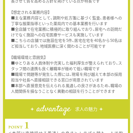
長させて質を高める方針を掲げている点が特長です
【想定される業務内容】
■主な業務内容として、調剤や処方箋に基づく監査、患者様への
丁寧な服薬指導といった薬局内での基本業務を行います
■全店舗で在宅業務に積極的に取り組んでおり、居宅への訪問だ
けでなく施設への在宅医療サービスも実施しています
■こちらの店舗では施設在宅を5件、居宅在宅を40名から50名ほ
ど担当しており、地域医療に深く関わることが可能です
【職場環境と雰囲気】
■ゆとりある人員体制や充実した福利厚生が整えられており、ス
タッフ間の連携も良く離職率が極めて低い職場です
■職場で問題等が発生した際には、現場を飛び越えて本部の採用
担当や社長へ直接相談できる窓口が用意されています
■本部へ直接意見を伝えられる風通しの良さがあるため、職場の
人間関係を損なうことなく異動の相談を行うことができます
advantage
求人の魅力
＜本部に直接話せる風通しの良さ＞トラブル時も一人で抱