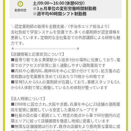
土/09:00～16:00（休憩60分）
※1ヵ月単位の変形労働時間制勤務
勤務時間
※週平均40時間シフト制勤務
＼認定薬剤師の取得を全額支援／（宇治市エリア担当より）
会社負担で学習システムを受講でき、多くの薬剤師が認定資格を
更新しています。定期的な全社集会での外部講師による研修も魅
力です。
＊------------------------------------------＊
【店舗情報と応需状況について】
■最寄り駅である黄檗駅から徒歩3分の場所に位置しており、電
車でのアクセスが非常に良く通勤しやすい調剤薬局です
■内科や心療内科、精神科を中心に受け付けており、処方箋の応
需枚数は在宅業務を含めて1日あたり70枚から80枚です
■常時5人から6人の薬剤師が在籍しており、事務スタッフも5人
から6人体制で常に稼働しているため体制が整っています
【法人特徴について】
■1998年に設立され、大阪や京都、兵庫を中心に23店舗の調剤薬
局を堅実に展開している安定した薬局グループです
■社長の目の届く範囲として、特定の拠点から車で60分圏内の近
隣エリアに絞って店舗展開を徹底し地域に密着しています
■無理な店舗展開は行わず、既存の店舗をより筋肉質な薬局に成