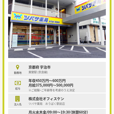
京都府 宇治市
黄檗駅 (奈良線)
勤務地
年収450万円～600万円
月給375,000円～500,000円
給与
※ご経験・ご年齢等を考慮のうえ決定
株式会社オフィスケン
ツバサ薬局 おうばく駅前店
法人名
月火水木金/09:00～19:30（休憩60分）