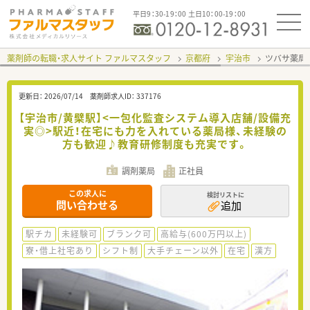
平日9：30-19：00 土日10：00-19：00
薬剤師の転職・求人サイト ファルマスタッフ
京都府
宇治市
ツバサ薬局
更新日：
2026/07/14
薬剤師求人ID：
337176
【宇治市/黄檗駅】<一包化監査システム導入店舗/設備充
実◎>駅近！在宅にも力を入れている薬局様、未経験の
方も歓迎♪教育研修制度も充実です。
調剤薬局
正社員
この求人に
検討リストに
問い合わせる
追加
駅チカ
未経験可
ブランク可
高給与(600万円以上)
寮・借上社宅あり
シフト制
大手チェーン以外
在宅
漢方