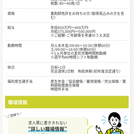
枚数：40～60枚/日
資格
薬剤師免許をお持ちの方（取得見込みの方を含
む）
給与
年収450万円～600万円
月給375,000円～500,000円
※ご経験・ご年齢等を考慮のうえ決定
勤務時間
月火水木金/09:00～19:30（休憩60分）
土/09:00～16:00（休憩60分）
※1ヵ月単位の変形労働時間制勤務
※週平均40時間シフト制勤務
休日
日祝+1日
完全週休2日制 有給休暇（初年度法定通り）
福利厚生諸手当
厚生年金／協会健保／雇用保険／労災保険／薬
剤師賠償責任保険
時間外手当
職場情報
求人票に書ききれない
“詳しい職場情報”