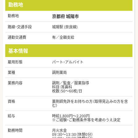
勤務地
勤務地
京都府 城陽市
路線・交通手段
城陽駅 (奈良線)
通勤交通費
有／全額支給
基本情報
雇用形態
パート・アルバイト
業種
調剤薬局
業務内容
調剤／監査／服薬指導
科目：耳鼻科
枚数：50～60枚/日
資格
薬剤師免許をお持ちの方（取得見込みの方を含
む）
給与
時給1,800円～2,200円
※ご経験・ご勤務条件等を考慮のうえ決定
勤務時間
月火水金
09：30～13：30（休憩0分）