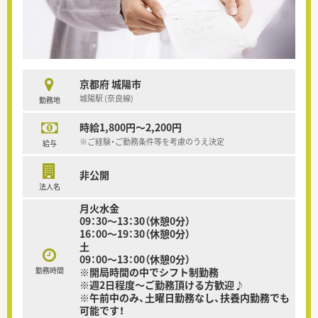
京都府 城陽市
城陽駅 (奈良線)
勤務地
時給1,800円～2,200円
※ご経験・ご勤務条件等を考慮のうえ決定
給与
非公開
法人名
月火水金
09：30～13：30（休憩0分）
16：00～19：30（休憩0分）
土
09：00～13：00（休憩0分）
勤務時間
※開局時間の中でシフト制勤務
※週2日程度～ご勤務頂ける方歓迎♪
※午前中のみ、土曜日勤務なし、扶養内勤務でも
可能です！