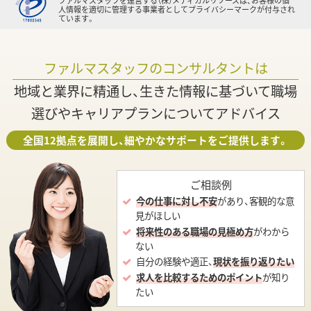
ファルマスタッフを運営する（株）メディカルリソースは、お客様の個
人情報を適切に管理する事業者としてプライバシーマークが付与され
ています。
ファルマスタッフのコンサルタントは
地域と業界に精通し、生きた情報に基づいて職場
選びやキャリアプランについてアドバイス
全国12拠点を展開し、細やかなサポートをご提供します。
ご相談例
今の仕事に対し不安
があり、客観的な意
見がほしい
将来性のある職場の見極め方
がわから
ない
自分の経験や適正、
現状を振り返りたい
求人を比較するためのポイント
が知り
たい