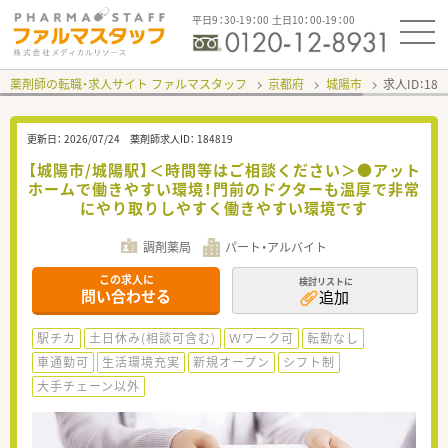
平日9：30-19：00 土日10：00-19：00
薬剤師の転職・求人サイト ファルマスタッフ
京都府
城陽市
求人ID：18
更新日：
2026/07/24
薬剤師求人ID：
184819
【城陽市/城陽駅】＜時間等はご相談ください＞●アット
ホームで働きやすい環境！門前のドクターも温厚で非常
にやり取りしやすく働きやすい環境です
調剤薬局
パート・アルバイト
この求人に
検討リストに
問い合わせる
追加
駅チカ
土日休み(相談可含む)
Ｗワーク可
転勤なし
車通勤可
生活環境充実
新規オープン
シフト制
大手チェーン以外