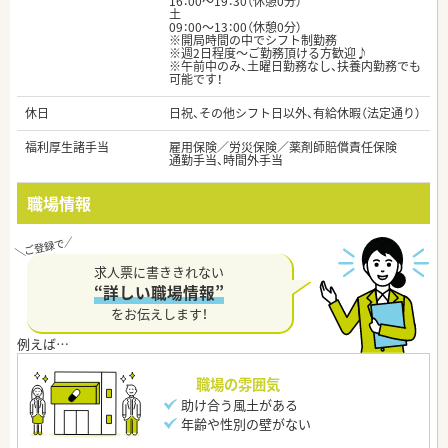
16：00～19：30（休憩0分）
土
09：00～13：00（休憩0分）
※開局時間の中でシフト制勤務
※週2日程度～ご勤務頂ける方歓迎♪
※午前中のみ、土曜日勤務なし、扶養内勤務でも
可能です！
休日
日祝、その他シフト日以外、有給休暇（法定通り）
福利厚生諸手当
雇用保険／労災保険／薬剤師賠償責任保険
通勤手当、時間外手当
職場情報
求人票に書ききれない
“詳しい職場情報”
をお伝えします！
職場の雰囲気
助け合う風土がある
年齢や性別の壁がない