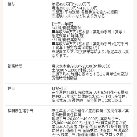
給与
年収450万円～630万円
月給290,000円～410,000円
※想定・平均残業、各種手当を含んだ総額
※経験・スキルなどにより異なる
【モデル年収】
・41歳/勤務薬剤師
■年収580万円（基本給＋薬剤師手当＋賞与＋
想定残業10時間/月）
・51歳/勤務薬剤師
■年収630万円（基本給＋薬剤師手当+住宅手当
＋賞与＋想定残業10時間/月）
※配属エリア、面接結果等により、想定年収は異
なります。
勤務時間
月火水木金/9:00～20:00（休憩60分）
土/9:00～13:00（休憩0分）
※週平均40時間を基本とする1ヵ月単位の変形
労働時間制勤務
休日
日祝+1日
完全週休2日制、有給休暇(入社6か月後～)、夏期
休暇2日、年末年始休暇(12/31 ～ 1/3)、産育休、
慶弔休暇、介護休暇 ※年間休日120日以上
福利厚生諸手当
厚生年金／協会健保／雇用保険／労災保険／薬
剤師賠償責任保険
地域手当：20,000〜40,000円、薬剤師手当：
25,000〜40,000円、住宅手当（賃貸契約者が従
業員本人名義者に限る）社員寮あり（条件適用者
に限る）、通勤手当：全額支給、扶養者手当：5,000
円〜、残業手当、管理薬剤師手当、ブロック長手