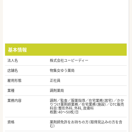
基本情報
法人名
株式会社ユーピーディー
店舗名
物集女ゆう薬局
雇用形態
正社員
業種
調剤薬局
業務内容
調剤／監査／服薬指導／在宅業務（居宅）／かか
りつけ薬剤師業務／在宅業務（施設）／OTC販売
科目：整形外科, 外科, 皮膚科
枚数：40～50枚/日
資格
薬剤師免許をお持ちの方（取得見込みの方を含
む）