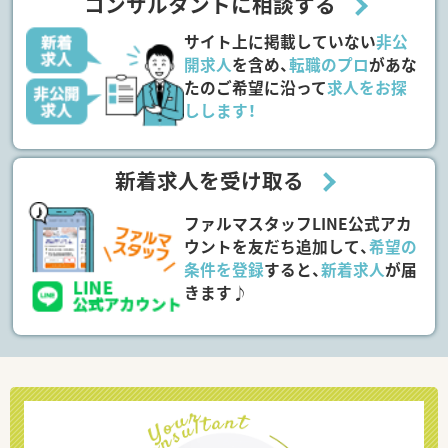
コンサルタントに相談する
サイト上に掲載していない
非公
開求人
を含め、
転職のプロ
があな
たのご希望に沿って
求人をお探
しします！
新着求人を受け取る
ファルマスタッフLINE公式アカ
ウントを友だち追加して、
希望の
条件を登録
すると、
新着求人
が届
きます♪