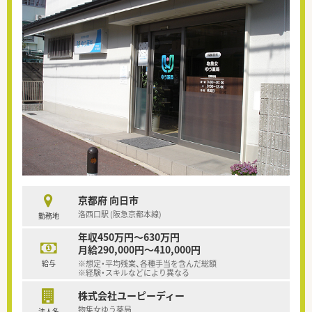
京都府 向日市
洛西口駅 (阪急京都本線)
勤務地
年収450万円～630万円
月給290,000円～410,000円
給与
※想定・平均残業、各種手当を含んだ総額
※経験・スキルなどにより異なる
株式会社ユーピーディー
物集女ゆう薬局
法人名