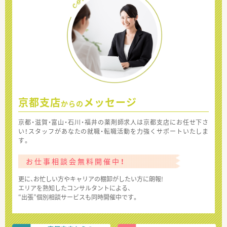
京都支店
メッセージ
からの
京都・滋賀・富山・石川・福井の薬剤師求人は京都支店にお任せ下さ
い！スタッフがあなたの就職・転職活動を力強くサポートいたしま
す。
お仕事相談会無料開催中！
更に、お忙しい方やキャリアの棚卸がしたい方に朗報!
エリアを熟知したコンサルタントによる、
“出張”個別相談サービスも同時開催中です。