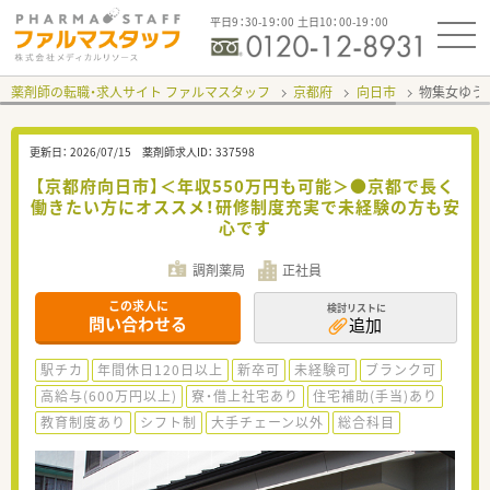
平日9：30-19：00 土日10：00-19：00
薬剤師の転職・求人サイト ファルマスタッフ
京都府
向日市
物集女ゆう
更新日：
2026/07/15
薬剤師求人ID：
337598
【京都府向日市】＜年収550万円も可能＞●京都で長く
働きたい方にオススメ！研修制度充実で未経験の方も安
心です
調剤薬局
正社員
この求人に
検討リストに
問い合わせる
追加
駅チカ
年間休日120日以上
新卒可
未経験可
ブランク可
高給与(600万円以上)
寮・借上社宅あり
住宅補助(手当)あり
教育制度あり
シフト制
大手チェーン以外
総合科目