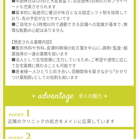
■年間休日は125日と大変豊富で、完全週休2日制のためプライベ
ートも充実させられます
■基本的に毎週同じ曜日が休日となる固定シフト制を採用して
おり、先の予定が立てやすいです
■ご自宅から1時間以内で通勤できる店舗への配属が基本で、無
理な転勤の心配はありません
【想定される業務内容】
■整形外科や外科、皮膚科領域の処方箋を中心に、調剤・監査・服
薬指導の一連の業務を担います
■法人として在宅医療に注力しているため、ご希望や適性に応じ
て在宅業務に携わることも可能です
■患者様一人ひとりと向き合い、信頼関係を築きながら「かかり
つけ薬剤師」としての役割も担います
advantage
求人の魅力
近隣のクリニックの処方をメインに応需しています