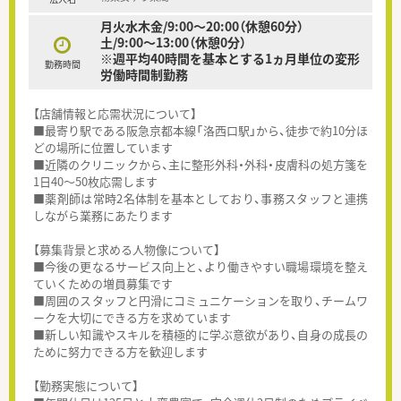
月火水木金/9:00～20:00（休憩60分）
土/9:00～13:00（休憩0分）
※週平均40時間を基本とする1ヵ月単位の変形
勤務時間
労働時間制勤務
【店舗情報と応需状況について】
■最寄り駅である阪急京都本線「洛西口駅」から、徒歩で約10分ほ
どの場所に位置しています
■近隣のクリニックから、主に整形外科・外科・皮膚科の処方箋を
1日40～50枚応需します
■薬剤師は常時2名体制を基本としており、事務スタッフと連携
しながら業務にあたります
【募集背景と求める人物像について】
■今後の更なるサービス向上と、より働きやすい職場環境を整え
ていくための増員募集です
■周囲のスタッフと円滑にコミュニケーションを取り、チームワ
ークを大切にできる方を求めています
■新しい知識やスキルを積極的に学ぶ意欲があり、自身の成長の
ために努力できる方を歓迎します
【勤務実態について】