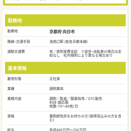
勤務地
勤務地
京都府 向日市
路線・交通手段
洛西口駅 (阪急京都本線)
通勤交通費
有／原則実費支給 ※徒歩・自転車の場合は支
給なし 社内規則により異なる場合あり
基本情報
雇用形態
正社員
業種
調剤薬局
業務内容
調剤／監査／服薬指導／OTC販売
科目：面応需
枚数：70～80枚/日
資格
薬剤師免許をお持ちの方（取得見込みの方を含
む）
給与
年収480万円～700万円