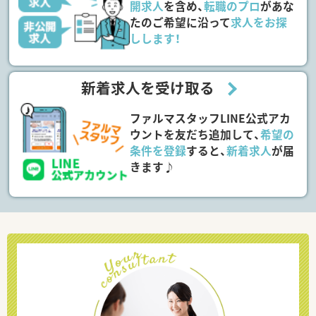
開求人
を含め、
転職のプロ
があな
たのご希望に沿って
求人をお探
しします！
新着求人を受け取る
ファルマスタッフLINE公式アカ
ウントを友だち追加して、
希望の
条件を登録
すると、
新着求人
が届
きます♪