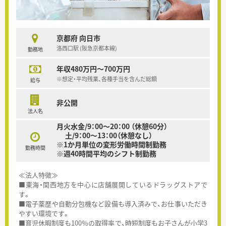
京都府 向日市
洛西口駅 (阪急京都本線)
勤務地
年収480万円～700万円
※想定・平均残業、各種手当を含んだ総額
給与
非公開
法人名
月火水金/9：00～20：00 （休憩60分）
土/9：00〜13：00（休憩なし）
※1か月単位の変形労働時間制勤務
勤務時間
※週40時間平均のシフト制勤務
≪法人特徴≫
■東海・関西地方を中心に店舗展開しているドラッグストアで
す。
■電子薬歴や自動分包機など設備も導入済みで、お仕事いただき
やすい環境です。
■育児休暇制度も100％の取得率で、時短制度もお子さんが小学3