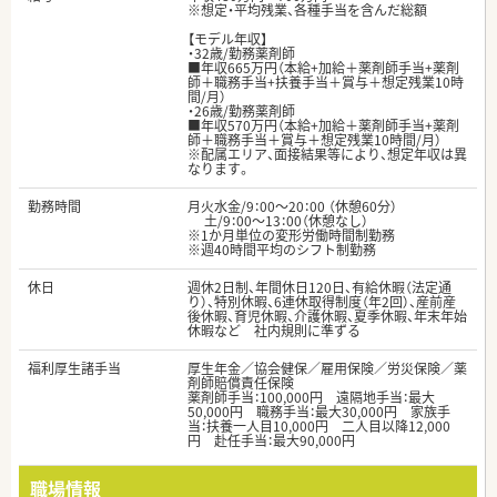
※想定・平均残業、各種手当を含んだ総額
【モデル年収】
・32歳/勤務薬剤師
■年収665万円（本給+加給＋薬剤師手当+薬剤
師＋職務手当+扶養手当＋賞与＋想定残業10時
間/月）
・26歳/勤務薬剤師
■年収570万円（本給+加給＋薬剤師手当+薬剤
師＋職務手当＋賞与＋想定残業10時間/月）
※配属エリア、面接結果等により、想定年収は異
なります。
勤務時間
月火水金/9：00～20：00 （休憩60分）
土/9：00〜13：00（休憩なし）
※1か月単位の変形労働時間制勤務
※週40時間平均のシフト制勤務
休日
週休2日制、年間休日120日、有給休暇（法定通
り）、特別休暇、6連休取得制度（年2回）、産前産
後休暇、育児休暇、介護休暇、夏季休暇、年末年始
休暇など 社内規則に準ずる
福利厚生諸手当
厚生年金／協会健保／雇用保険／労災保険／薬
剤師賠償責任保険
薬剤師手当：100,000円 遠隔地手当：最大
50,000円 職務手当：最大30,000円 家族手
当：扶養一人目10,000円 二人目以降12,000
円 赴任手当：最大90,000円
職場情報