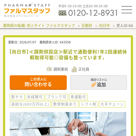
平日9：30-19：00 土日10：00-19：00
薬剤師の転職・求人サイト ファルマスタッフ
京都府
向日市
求人ID：64
更新日：
2026/07/07
薬剤師求人ID：
643558
【向日市】≪調剤併設店≫駅近で通勤便利！年2回連続休
暇取得可能◎設備も整っています。
調剤薬局
正社員
この求人に
検討リストに
問い合わせる
追加
駅チカ
未経験可
ブランク可
車通勤可
高給与(600万円以上)
教育制度あり
シフト制
大手チェーン