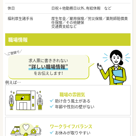
休日
日祝＋他勤務日以外、有給休暇 など
福利厚生諸手当
厚生年金／雇用保険／労災保険／薬剤師賠償責
任保険／その他健保
交通費支給など
職場情報
求人票に書ききれない
“詳しい職場情報”
をお伝えします！
職場の雰囲気
助け合う風土がある
年齢や性別の壁がない
ワークライフバランス
お休みが取りやすい