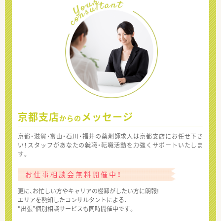
京都支店
メッセージ
からの
京都・滋賀・富山・石川・福井の薬剤師求人は京都支店にお任せ下さ
い！スタッフがあなたの就職・転職活動を力強くサポートいたしま
す。
お仕事相談会無料開催中！
更に、お忙しい方やキャリアの棚卸がしたい方に朗報!
エリアを熟知したコンサルタントによる、
“出張”個別相談サービスも同時開催中です。