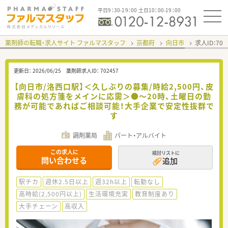
平日9：30-19：00 土日10：00-19：00
薬剤師の転職・求人サイト ファルマスタッフ
京都府
向日市
求人ID：70
更新日：
2026/06/25
薬剤師求人ID：
702457
【向日市/洛西口駅】＜久しぶりの募集/時給2,500円、皮
膚科の処方箋をメインに応需＞●～20時、土曜日の勤
務が可能であればご相談可能！大手企業で安定性抜群で
す
調剤薬局
パート・アルバイト
この求人に
検討リストに
問い合わせる
追加
駅チカ
週休2.5日以上
週32h以上
転勤なし
高時給(2,500円以上)
生活環境充実
教育制度あり
大手チェーン
高収入