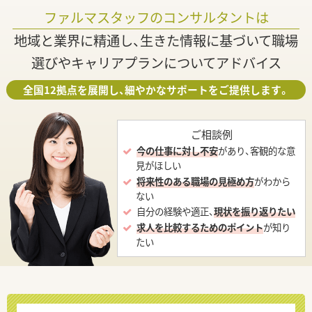
ファルマスタッフのコンサルタントは
地域と業界に精通し、生きた情報に基づいて職場
選びやキャリアプランについてアドバイス
全国12拠点を展開し、細やかなサポートをご提供します。
ご相談例
今の仕事に対し不安
があり、客観的な意
見がほしい
将来性のある職場の見極め方
がわから
ない
自分の経験や適正、
現状を振り返りたい
求人を比較するためのポイント
が知り
たい