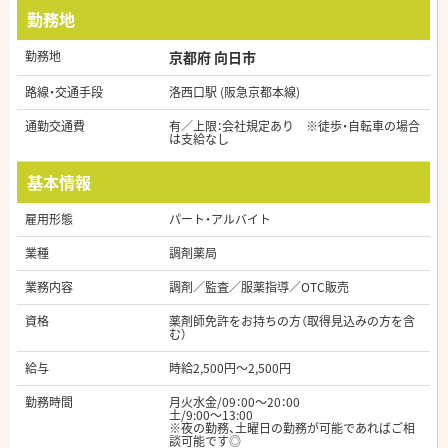
勤務地
勤務地
京都府 向日市
路線・交通手段
洛西口駅 (阪急京都本線)
通勤交通費
有／上限：会社規定あり ※徒歩・自転車の場合
は支給なし
基本情報
雇用形態
パート・アルバイト
業種
調剤薬局
業務内容
調剤／監査／服薬指導／OTC販売
資格
薬剤師免許をお持ちの方（取得見込みの方を含
む）
給与
時給2,500円～2,500円
勤務時間
月火水金/09：00～20：00
土/9:00～13:00
※夜の勤務、土曜日の勤務が可能であればご相
談可能です◎