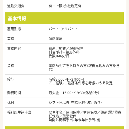
通勤交通費
有／上限：会社規定有
基本情報
雇用形態
パート・アルバイト
業種
調剤薬局
業務内容
調剤／監査／服薬指導
科目：内科・整形外科
枚数：60枚/日
資格
薬剤師免許をお持ちの方（取得見込みの方を含
む）
給与
時給2,000円～2,900円
※ご経験・ご勤務条件等を考慮のうえ決定
勤務時間
月火金 16:00～19:30（休憩0分）
休日
シフト日以外、有給休暇（法定通り）
福利厚生諸手当
厚生年金／雇用保険／労災保険／薬剤師賠償責
任保険／薬業健保
時間外勤務手当、年末年始手当、他