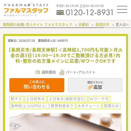
平日9：30-19：00 土日10：00-19：00
薬剤師の転職・求人サイト ファルマスタッフ
京都府
長岡京市
求人ID：
更新日：
2026/07/24
薬剤師求人ID：
648075
【長岡京市/長岡天神駅】＜高時給2,700円も可能＞月火
金の週3日！16:00～19:30でご勤務頂ける方必見！内
科・整形の処方箋メインに応需/WワークOKです
調剤薬局
パート・アルバイト
この求人に
検討リストに
問い合わせる
追加
駅チカ
土日祝休み
土日休み(相談可含む)
Ｗワーク可
高時給(2,500円以上)
教育制度あり
大手チェーン
夜間のみ