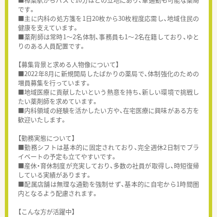
です。
■主に内科の処方箋を1日20枚から30枚程度応需し、地域住民の
健康を支えています。
■薬剤師は常時1〜2名体制、事務員も1〜2名在籍しており、ゆと
りのある人員配置です。
【募集背景と求める人物像について】
■2022年8月に新規開局したばかりの薬局で、体制強化のための
増員募集を行っています。
■地域医療に貢献したいという熱意を持ち、新しい環境で挑戦し
たい薬剤師を求めています。
■内科領域の経験を活かしたい方や、在宅医療に興味がある方を
歓迎いたします。
【勤務実態について】
■勤務シフトは基本的に固定されており、完全週休2日制でプラ
イベートの予定も立てやすいです。
■産休・育休制度が充実しており、多数の社員が取得し、時短復帰
している実績があります。
■配属店舗は無理な通勤を強制せず、基本的に自宅から1時間圏
内となるよう配慮されます。
【こんな方が活躍中】