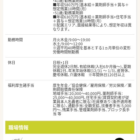
・41歳/勤務薬剤師
■年収580万円（基本給＋薬剤師手当＋賞与＋
想定残業10時間/月）
・51歳/勤務薬剤師
■年収630万円（基本給＋薬剤師手当+住宅手当
＋賞与＋想定残業10時間/月）
※配属エリア、面接結果等により、想定年収は異
なります。
勤務時間
月火木金/9:00～19:00
水土/9:00～12:00
※週平均40時間を基本とする1ヵ月単位の変形
労働時間制勤務
休日
日祝+1日
完全週休2日制、有給休暇(入社6か月後～)、夏期
休暇2日、年末年始休暇(12/31 ～ 1/3)、産育休、
慶弔休暇、介護休暇 ※年間休日120日以上
福利厚生諸手当
厚生年金／協会健保／雇用保険／労災保険／薬
剤師賠償責任保険
地域手当：20,000〜40,000円、薬剤師手当：
25,000〜40,000円、住宅手当（賃貸契約者が従
業員本人名義者に限る）社員寮あり（条件適用者
に限る）、通勤手当：全額支給、扶養者手当：5,000
円〜、残業手当、管理薬剤師手当、ブロック長手
当 等
職場情報