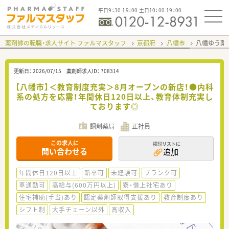
平日9：30-19：00 土日10：00-19：00
薬剤師の転職・求人サイト ファルマスタッフ
京都府
八幡市
八幡ゆう薬
更新日：
2026/07/15
薬剤師求人ID：
708314
【八幡市】＜教育制度充実＞8月オープンの新店！●内科
系の処方を応需！年間休日120日以上、教育体制充実し
ております◎
調剤薬局
正社員
この求人に
検討リストに
問い合わせる
追加
年間休日120日以上
新卒可
未経験可
ブランク可
車通勤可
高給与(600万円以上)
寮・借上社宅あり
住宅補助(手当)あり
認定薬剤師取得支援あり
教育制度あり
シフト制
大手チェーン以外
高収入