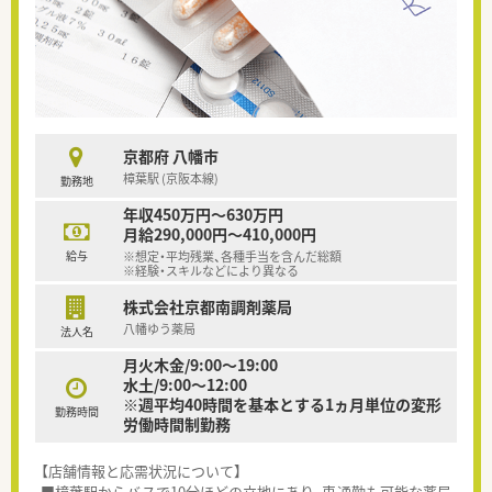
京都府 八幡市
樟葉駅 (京阪本線)
勤務地
年収450万円～630万円
月給290,000円～410,000円
給与
※想定・平均残業、各種手当を含んだ総額
※経験・スキルなどにより異なる
株式会社京都南調剤薬局
八幡ゆう薬局
法人名
月火木金/9:00～19:00
水土/9:00～12:00
※週平均40時間を基本とする1ヵ月単位の変形
勤務時間
労働時間制勤務
【店舗情報と応需状況について】
■樟葉駅からバスで10分ほどの立地にあり、車通勤も可能な薬局