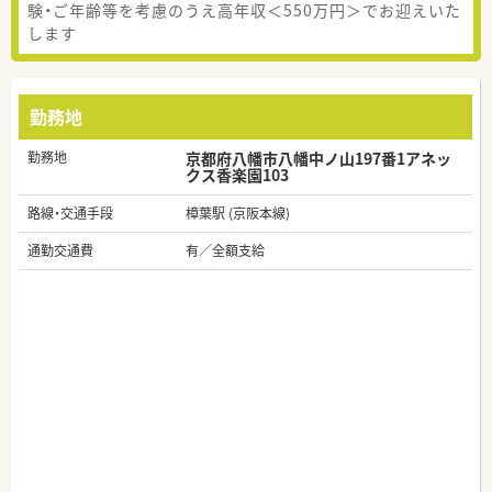
験・ご年齢等を考慮のうえ高年収＜550万円＞でお迎えいた
します
勤務地
勤務地
京都府八幡市八幡中ノ山197番1アネッ
クス香楽園103
路線・交通手段
樟葉駅 (京阪本線)
通勤交通費
有／全額支給