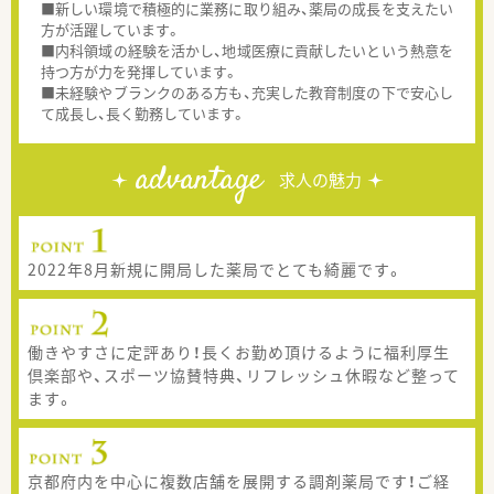
■新しい環境で積極的に業務に取り組み、薬局の成長を支えたい
方が活躍しています。
■内科領域の経験を活かし、地域医療に貢献したいという熱意を
持つ方が力を発揮しています。
■未経験やブランクのある方も、充実した教育制度の下で安心し
て成長し、長く勤務しています。
advantage
求人の魅力
2022年8月新規に開局した薬局でとても綺麗です。
働きやすさに定評あり！長くお勤め頂けるように福利厚生
倶楽部や、スポーツ協賛特典、リフレッシュ休暇など整って
ます。
京都府内を中心に複数店舗を展開する調剤薬局です！ご経