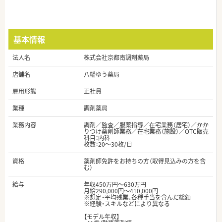
基本情報
法人名
株式会社京都南調剤薬局
店舗名
八幡ゆう薬局
雇用形態
正社員
業種
調剤薬局
業務内容
調剤／監査／服薬指導／在宅業務（居宅）／かか
りつけ薬剤師業務／在宅業務（施設）／OTC販売
科目：内科
枚数：20～30枚/日
資格
薬剤師免許をお持ちの方（取得見込みの方を含
む）
給与
年収450万円～630万円
月給290,000円～410,000円
※想定・平均残業、各種手当を含んだ総額
※経験・スキルなどにより異なる
【モデル年収】