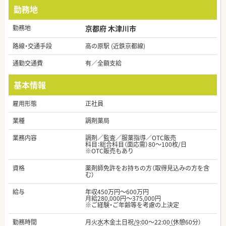
勤務地
勤務地
京都府 木津川市
路線・交通手段
高の原駅 (近鉄京都線)
通勤交通費
有／全額支給
基本情報
雇用形態
正社員
業種
調剤薬局
業務内容
調剤／監査／服薬指導／OTC販売
科目：総合科目（面応需）80～100枚/日
※OTC販売もあり
資格
薬剤師免許をお持ちの方（取得見込みの方を含
む）
給与
年収450万円～600万円
月給280,000円～375,000円
※ご経験・ご年齢等を考慮の上決定
勤務時間
月火水木金土日祝/9:00～22:00（休憩60分）