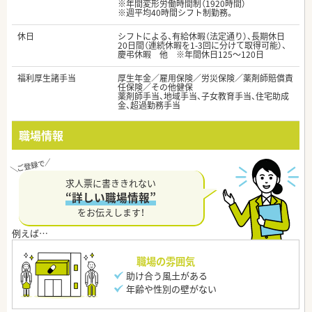
※年間変形労働時間制（1920時間）
※週平均40時間シフト制勤務。
休日
シフトによる、有給休暇（法定通り）、長期休日
20日間（連続休暇を1-3回に分けて取得可能）、
慶弔休暇 他 ※年間休日125～120日
福利厚生諸手当
厚生年金／雇用保険／労災保険／薬剤師賠償責
任保険／その他健保
薬剤師手当、地域手当、子女教育手当、住宅助成
金、超過勤務手当
職場情報
求人票に書ききれない
“詳しい職場情報”
をお伝えします！
職場の雰囲気
助け合う風土がある
年齢や性別の壁がない