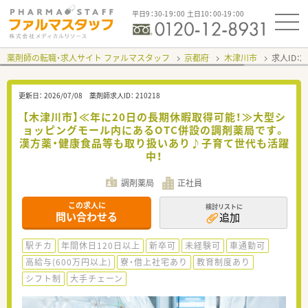
平日9：30-19：00 土日10：00-19：00
薬剤師の転職・求人サイト ファルマスタッフ
京都府
木津川市
求人ID：
更新日：
2026/07/08
薬剤師求人ID：
210218
【木津川市】≪年に20日の長期休暇取得可能！≫大型シ
ョッピングモール内にあるOTC併設の調剤薬局です。
漢方薬・健康食品等も取り扱いあり♪子育て世代も活躍
中！
調剤薬局
正社員
この求人に
検討リストに
問い合わせる
追加
駅チカ
年間休日120日以上
新卒可
未経験可
車通勤可
高給与(600万円以上)
寮・借上社宅あり
教育制度あり
シフト制
大手チェーン