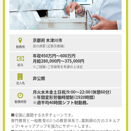
京都府 木津川市
高の原駅 (近鉄京都線)
勤務地
年収450万円～600万円
月給280,000円～375,000円
給与
※ご経験・ご年齢等を考慮の上決定
非公開
法人名
月火水木金土日祝/9:00～22:00（休憩60分）
※年間変形労働時間制（1920時間）
勤務時間
※週平均40時間シフト制勤務。
■全国に展開する大手チェーンです。
専門教育と一般教育の2つの教育体系で、薬剤師の方のスキルア
ップ・キャリアアップを強力にサポートします。