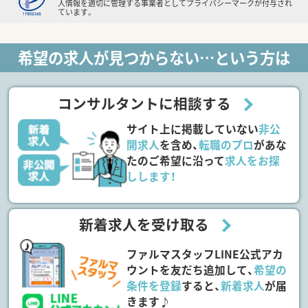
人情報を適切に管理する事業者としてプライバシーマークが付与され
ています。
希望の求人が見つからない…という方は
コンサルタントに相談する
サイト上に掲載していない
非公
開求人
を含め、
転職のプロ
があな
たのご希望に沿って
求人をお探
しします！
新着求人を受け取る
ファルマスタッフLINE公式アカ
ウントを友だち追加して、
希望の
条件を登録
すると、
新着求人
が届
きます♪