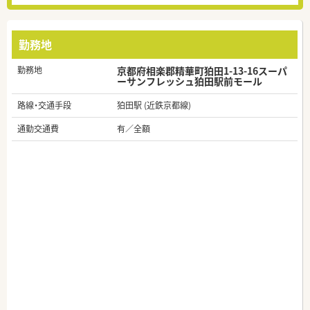
勤務地
勤務地
京都府相楽郡精華町狛田1-13-16スーパ
ーサンフレッシュ狛田駅前モール
路線・交通手段
狛田駅 (近鉄京都線)
通勤交通費
有／全額