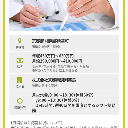
京都府 相楽郡精華町
狛田駅 (近鉄京都線)
勤務地
年収450万円～630万円
月給290,000円～410,000円
給与
※想定・平均残業、各種手当を含んだ総額
※経験・スキルなどにより異なる
株式会社京都南調剤薬局
狛田駅前ゆう薬局
法人名
月火水金/9：00～18：30（休憩60分）
土/9：00～13：30（休憩0分）
※1日8時間、週40時間を限度とするシフト制勤
勤務時間
務
【店舗情報と応需状況について】
■狛田駅から徒歩1分の好立地に位置し、公共交通機関での通勤