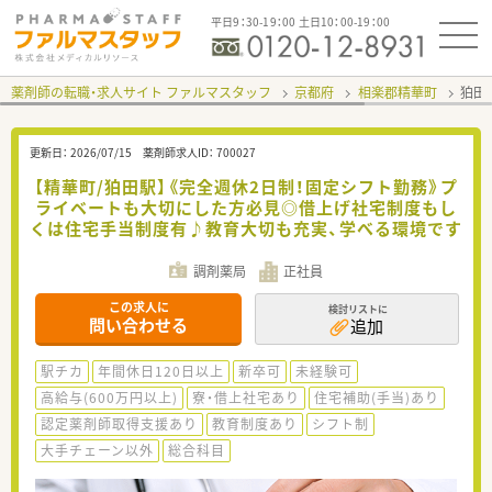
平日9：30-19：00 土日10：00-19：00
薬剤師の転職・求人サイト ファルマスタッフ
京都府
相楽郡精華町
狛田
更新日：
2026/07/15
薬剤師求人ID：
700027
【精華町/狛田駅】《完全週休2日制！固定シフト勤務》プ
ライベートも大切にした方必見◎借上げ社宅制度もし
くは住宅手当制度有♪教育大切も充実、学べる環境です
調剤薬局
正社員
この求人に
検討リストに
問い合わせる
追加
駅チカ
年間休日120日以上
新卒可
未経験可
高給与(600万円以上)
寮・借上社宅あり
住宅補助(手当)あり
認定薬剤師取得支援あり
教育制度あり
シフト制
大手チェーン以外
総合科目