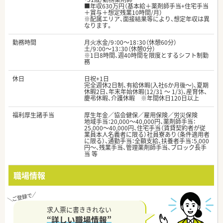
■年収630万円（基本給＋薬剤師手当+住宅手当
＋賞与＋想定残業10時間/月）
※配属エリア、面接結果等により、想定年収は異
なります。
勤務時間
月火水金/9：00～18：30（休憩60分）
土/9：00～13：30（休憩0分）
※1日8時間、週40時間を限度とするシフト制勤
務
休日
日祝+1日
完全週休2日制、有給休暇(入社6か月後～)、夏期
休暇2日、年末年始休暇(12/31 ～ 1/3)、産育休、
慶弔休暇、介護休暇 ※年間休日120日以上
福利厚生諸手当
厚生年金／協会健保／雇用保険／労災保険
地域手当：20,000〜40,000円、薬剤師手当：
25,000〜40,000円、住宅手当（賃貸契約者が従
業員本人名義者に限る）社員寮あり（条件適用者
に限る）、通勤手当：全額支給、扶養者手当：5,000
円〜、残業手当、管理薬剤師手当、ブロック長手
当 等
職場情報
求人票に書ききれない
“詳しい職場情報”