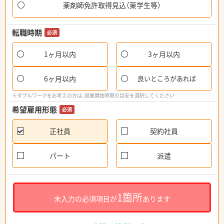
薬剤師免許取得見込（薬学生等）
転職時期
必須
1ヶ月以内
3ヶ月以内
6ヶ月以内
良いところがあれば
※ダブルワークをお考えの方は、就業開始時期の目安を選択してください
希望雇用形態
必須
正社員
契約社員
パート
派遣
1箇所
未入力の必須項目が
あります