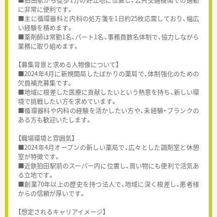
に非常に便利です。
■主に循環器科と内科の処方箋を1日約25枚応需しており、幅広
い経験を積めます。
■薬剤師は常勤1名、パート1名、事務員数名体制で、協力しながら
業務に取り組めます。
【募集背景と求める人物像について】
■2024年4月に新規開局したばかりの薬局で、体制強化のための
欠員補充募集です。
■地域に根差した医療に貢献したいという熱意を持ち、新しい環
境で挑戦したい方を求めています。
■循環器科や内科の経験を活かしたい方や、未経験・ブランクの
ある方も歓迎いたします。
【職場環境と雰囲気】
■2024年4月オープンの新しい薬局で、広々とした調剤室と休憩
室が特徴です。
■近鉄狛田駅前のスーパー内に位置し、買い物にも便利で活気あ
る立地です。
■創業70年以上の歴史を持つ法人で、地域に深く根差し、患者様
からの信頼が厚いです。
【想定されるキャリアイメージ】