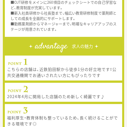
■OJT研修をメインに260項目のチェックシートでの自己学習な
ど、教育制度が充実しています。
■新入社員研修から社長塾まで、幅広い教育研修制度で薬剤師と
しての成長を全面的にサポートします。
■勤務薬剤師からマネージャーまで、明確なキャリアアップのス
テージが用意されています。
advantage
求人の魅力
こちらの店舗は、近鉄狛田駅から徒歩1分の好立地です！公
共交通機関でお通いされたい方にもぴったりです
2024年4月に開局した店舗のため新しく綺麗です♪
福利厚生・教育体制も整っているため、長く続けることがで
きる環境です◎