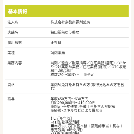
基本情報
法人名
株式会社京都南調剤薬局
店舗名
狛田駅前ゆう薬局
雇用形態
正社員
業種
調剤薬局
業務内容
調剤／監査／服薬指導／在宅業務（居宅）／かか
りつけ薬剤師業務／在宅業務（施設）／OTC販売
科目：総合科目
枚数：20～30枚/日 ※予定
資格
薬剤師免許をお持ちの方（取得見込みの方を含
む）
給与
年収450万円～630万円
月給290,000円～410,000円
※想定・平均残業、各種手当を含んだ総額
※経験・スキルなどにより異なる
【モデル年収】
・41歳/勤務薬剤師
■年収580万円（基本給＋薬剤師手当＋賞与＋
想定残業10時間/月）
・51歳/勤務薬剤師