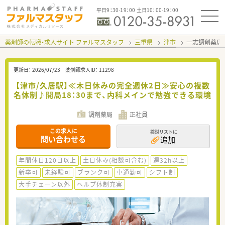
平日9：30-19：00 土日10：00-19：00
薬剤師の転職・求人サイト ファルマスタッフ
三重県
津市
一志調剤薬局
更新日：
2026/07/23
薬剤師求人ID：
11298
【津市/久居駅】≪木日休みの完全週休2日≫安心の複数
名体制♪開局18：30まで、内科メインで勉強できる環境
調剤薬局
正社員
この求人に
検討リストに
問い合わせる
追加
年間休日120日以上
土日休み(相談可含む)
週32h以上
新卒可
未経験可
ブランク可
車通勤可
シフト制
大手チェーン以外
ヘルプ体制充実