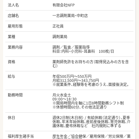
法人名
有限会社NFP
店舗名
一志調剤薬局・中町店
雇用形態
正社員
業種
調剤薬局
業務内容
調剤／監査／服薬指導
科目：内科・小児科・耳鼻科 100枚/日
資格
薬剤師免許をお持ちの方（取得見込みの方を含
む）
給与
年収500万円～550万円
月給312,500円～343,750円
※就業条件、経験等を考慮のうえ、面接後決定。
勤務時間
月火水金土
09：00～18：30
※開局時間内を軸に1日8時間勤務シフト制
※休憩時間60分、その他法定通り
休日
週休2日制(木日祝） / 有給休暇（法定通り）、夏季
休暇、年末年始休暇、産前産後休暇、育児休暇、介
護休暇、慶弔休暇など 社内規則に準ずる
福利厚生諸手当
厚生年金／協会健保／雇用保険／労災保険／薬