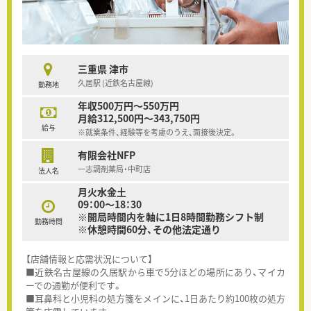
三重県 津市
久居駅 (近鉄名古屋線)
勤務地
年収500万円～550万円
月給312,500円～343,750円
給与
※就業条件、経験等を考慮のうえ、面接後決定。
有限会社NFP
一志調剤薬局・中町店
法人名
月火水金土
09：00～18：30
※開局時間内を軸に1日8時間勤務シフト制
勤務時間
※休憩時間60分、その他法定通り
【店舗情報と応需状況について】
■近鉄名古屋線の久居駅から車で5分ほどの場所にあり、マイカ
ーでの通勤が便利です。
■耳鼻科と小児科の処方箋をメインに、1日あたり約100枚の処方