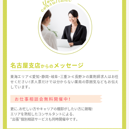
名古屋支店
メッセージ
からの
東海エリア≪愛知・静岡・岐阜・三重≫≪長野≫の薬剤師求人はお任
せください！求人票だけでは分からない薬局の雰囲気などもお伝え
しています。
お仕事相談会無料開催中！
更に、お忙しい方やキャリアの棚卸がしたい方に朗報!
エリアを熟知したコンサルタントによる、
“出張”個別相談サービスも同時開催中です。