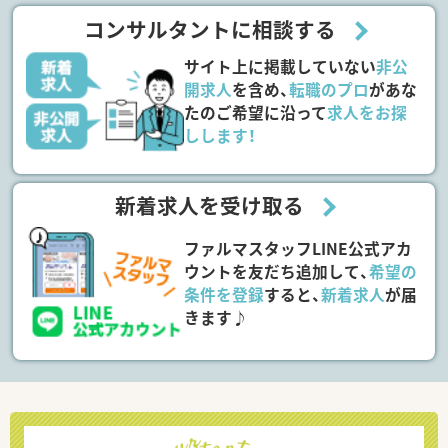
コンサルタントに相談する
サイト上に掲載していない
非公
開求人
を含め、
転職のプロ
があな
たのご希望に沿って
求人をお探
しします！
新着求人を受け取る
ファルマスタッフLINE公式アカ
ウントを友だち追加して、
希望の
条件を登録
すると、
新着求人
が届
きます♪