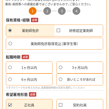
薬局・病院等への直接応募ではございませんので、ご安心ください。
1
2
3
4
保有資格・経験
必須
薬剤師免許
研修認定薬剤師
薬剤師免許取得見込（薬学生等）
転職時期
必須
1ヶ月以内
3ヶ月以内
6ヶ月以内
良いところがあれば
※ダブルワークをお考えの方は、就業開始時期の目安を選択してください
希望雇用形態
必須
正社員
契約社員