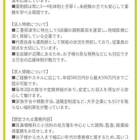
箋を応需しています。
■薬剤師は常に3～4名体制と手厚く、未経験の方でも安心して業
務を学べる環境です。
【法人特徴について】
■三重県津市に特化して6店舗の調剤薬局を運営し、地域医療に
深く貢献している企業です。
■代表自身も薬剤師として現場の状況を熟知しており、従業員の
視点を大切にしています。
■全店舗が近隣にあるため、お子様の急な発熱などにも対応でき
る万全の応援体制が魅力です。
【求人情報について】
■ご経験やスキルに応じて、年収500万円から最大550万円までご
提示可能です。
■毎年2回の賞与や定期昇給があり、安定した収入を得ながら安
心して働けます。
■家族手当や精勤手当、退職金制度など、大手企業にも引けを取
らない福利厚生が整っています。
【想定される業務内容】
■耳鼻咽喉科と小児科の処方箋を中心とした調剤、監査、服薬指
導業務をお任せします。
■お子様から大人まで幅広い年代の患者様と接するため、高いコ