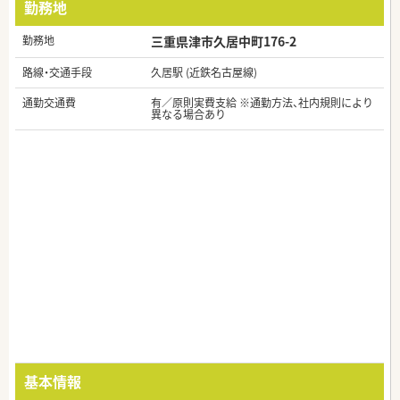
勤務地
勤務地
三重県津市久居中町176-2
路線・交通手段
久居駅 (近鉄名古屋線)
通勤交通費
有／原則実費支給 ※通勤方法、社内規則により
異なる場合あり
基本情報