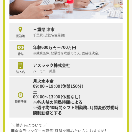
三重県 津市
千里駅 (近鉄名古屋線)
勤務地
年収600万円～700万円
※就業条件、経験等を考慮のうえ、面接後決定。
給与
アスラック株式会社
ハーモニー薬局
法人名
月火水木金
09：00～19：00（休憩150分）
土
09：00～13：00（休憩なし）
勤務時間
※各店舗の開局時間による
※週平均40時間シフト制勤務、月間変形労働時
間制勤務とする
＼ 働き方について ／
■全店ラウンダーの募集！経験を積みたい方におすすめ！