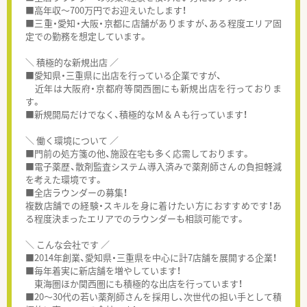
■高年収～700万円でお迎えいたします！
■三重・愛知・大阪・京都に店舗がありますが、ある程度エリア固
定での勤務を想定しています。
＼ 積極的な新規出店 ／
■愛知県・三重県に出店を行っている企業ですが、
近年は大阪府・京都府等関西圏にも新規出店を行っておりま
す。
■新規開局だけでなく、積極的なＭ＆Ａも行っています！
＼ 働く環境について ／
■門前の処方箋の他、施設在宅も多く応需しております。
■電子薬歴、散剤監査システム導入済みで薬剤師さんの負担軽減
を考えた環境です。
■全店ラウンダーの募集！
複数店舗での経験・スキルを身に着けたい方におすすめです！あ
る程度決まったエリアでのラウンダーも相談可能です。
＼ こんな会社です ／
■2014年創業、愛知県・三重県を中心に計7店舗を展開する企業！
■毎年着実に新店舗を増やしています！
東海圏ほか関西圏にも積極的な出店を行っています！
■20～30代の若い薬剤師さんを採用し、次世代の担い手として積