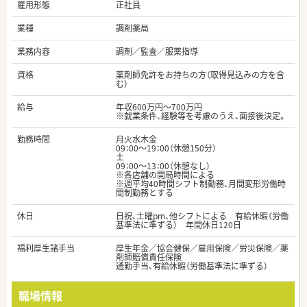
雇用形態
正社員
業種
調剤薬局
業務内容
調剤／監査／服薬指導
資格
薬剤師免許をお持ちの方（取得見込みの方を含
む）
給与
年収600万円～700万円
※就業条件、経験等を考慮のうえ、面接後決定。
勤務時間
月火水木金
09：00～19：00（休憩150分）
土
09：00～13：00（休憩なし）
※各店舗の開局時間による
※週平均40時間シフト制勤務、月間変形労働時
間制勤務とする
休日
日祝、土曜pm、他シフトによる 有給休暇（労働
基準法に準ずる） 年間休日120日
福利厚生諸手当
厚生年金／協会健保／雇用保険／労災保険／薬
剤師賠償責任保険
通勤手当、有給休暇（労働基準法に準ずる）
職場情報