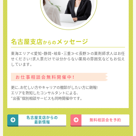
名古屋支店
メッセージ
からの
東海エリア≪愛知・静岡・岐阜・三重≫≪長野≫の薬剤師求人はお任
せください！求人票だけでは分からない薬局の雰囲気などもお伝え
しています。
お仕事相談会無料開催中！
更に、お忙しい方やキャリアの棚卸がしたい方に朗報!
エリアを熟知したコンサルタントによる、
“出張”個別相談サービスも同時開催中です。
名古屋支店からの
無料相談会を予約
最新情報