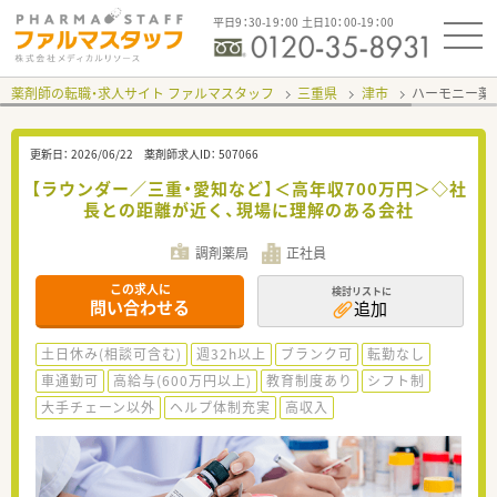
平日9：30-19：00 土日10：00-19：00
薬剤師の転職・求人サイト ファルマスタッフ
三重県
津市
ハーモニー薬
更新日：
2026/06/22
薬剤師求人ID：
507066
【ラウンダー／三重・愛知など】＜高年収700万円＞◇社
長との距離が近く、現場に理解のある会社
調剤薬局
正社員
この求人に
検討リストに
問い合わせる
追加
土日休み(相談可含む)
週32h以上
ブランク可
転勤なし
車通勤可
高給与(600万円以上)
教育制度あり
シフト制
大手チェーン以外
ヘルプ体制充実
高収入