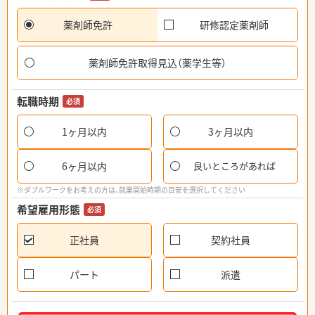
薬剤師免許
研修認定薬剤師
薬剤師免許取得見込（薬学生等）
転職時期
必須
1ヶ月以内
3ヶ月以内
6ヶ月以内
良いところがあれば
※ダブルワークをお考えの方は、就業開始時期の目安を選択してください
希望雇用形態
必須
正社員
契約社員
パート
派遣