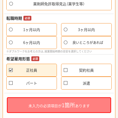
薬剤師免許取得見込（薬学生等）
転職時期
必須
1ヶ月以内
3ヶ月以内
6ヶ月以内
良いところがあれば
※ダブルワークをお考えの方は、就業開始時期の目安を選択してください
希望雇用形態
必須
正社員
契約社員
パート
派遣
1箇所
未入力の必須項目が
あります