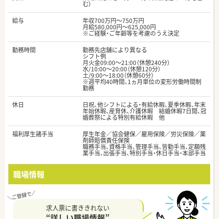
む）
給与
年収700万円～750万円
月給580,000円～625,000円
※ご経験・ご年齢等を考慮のうえ決定
勤務時間
勤務先店舗により異なる
シフト例
月火金09:00～21:00（休憩240分）
水/10:00～20:00（休憩120分）
土/9:00～18:00（休憩60分）
※週平均40時間、1ヵ月単位の変形労働時間制
勤務
休日
日祝、他シフトによる・有給休暇、夏季休暇、年末
年始休暇、産育休、介護休暇 結婚休暇7日間、冠
婚葬祭による特別有給休暇 他
福利厚生諸手当
厚生年金／協会健保／雇用保険／労災保険／薬
剤師賠償責任保険
職務手当、資格手当、管理手当、皆勤手当、定額残
業手当、出張手当、特別手当・休日手当・本部手当
職場情報
求人票に書ききれない
“詳しい職場情報”