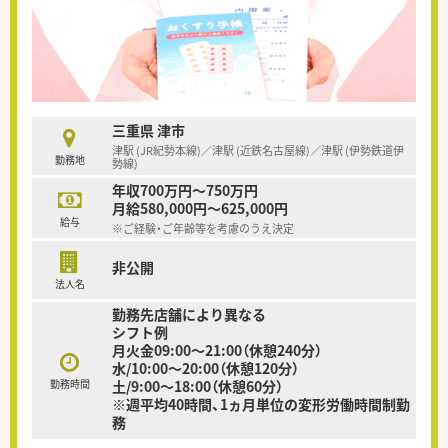
三重県 津市
津駅 (JR紀勢本線)／津駅 (近鉄名古屋線)／津駅 (伊勢鉄道伊
勤務地
勢線)
年収700万円～750万円
月給580,000円～625,000円
給与
※ご経験・ご年齢等を考慮のうえ決定
非公開
法人名
勤務先店舗により異なる
シフト例
月火金09:00～21:00（休憩240分）
水/10:00～20:00（休憩120分）
勤務時間
土/9:00～18:00（休憩60分）
※週平均40時間、1ヵ月単位の変形労働時間制勤
務