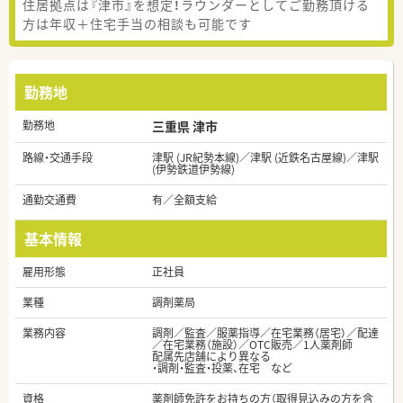
住居拠点は『津市』を想定！ラウンダーとしてご勤務頂ける
方は年収＋住宅手当の相談も可能です
勤務地
勤務地
三重県 津市
路線・交通手段
津駅 (JR紀勢本線)／津駅 (近鉄名古屋線)／津駅
(伊勢鉄道伊勢線)
通勤交通費
有／全額支給
基本情報
雇用形態
正社員
業種
調剤薬局
業務内容
調剤／監査／服薬指導／在宅業務（居宅）／配達
／在宅業務（施設）／OTC販売／1人薬剤師
配属先店舗により異なる
・調剤・監査・投薬、在宅 など
資格
薬剤師免許をお持ちの方（取得見込みの方を含