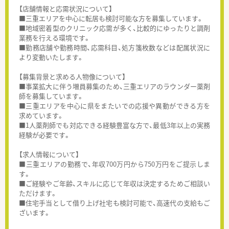
【店舗情報と応需状況について】
■三重エリアを中心に転居も検討可能な方を募集しています。
■地域密着型のクリニック応需が多く、比較的にゆったりと調剤
業務を行える環境です。
■勤務店舗や勤務時間、応需科目、処方箋枚数などは配属状況に
より変動いたします。
【募集背景と求める人物像について】
■事業拡大に伴う増員募集のため、三重エリアのラウンダー薬剤
師を募集しています。
■三重エリアを中心に県をまたいでの応援や異動ができる方を
求めています。
■1人薬剤師でも対応できる経験豊富な方で、最低3年以上の実務
経験が必要です。
【求人情報について】
■三重エリアの勤務で、年収700万円から750万円をご提示しま
す。
■ご経験やご年齢、スキルに応じて年収は決定するためご相談い
ただけます。
■住宅手当として借り上げ社宅も検討可能で、高速代の支給もご
ざいます。