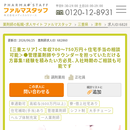
平日9：30-19：00 土日10：00-19：00
薬剤師の転職・求人サイト ファルマスタッフ
三重県
津市
求人ID：682
更新日：
2026/06/25
薬剤師求人ID：
682860
【三重エリア】＜年収700～750万円＋住宅手当の相談
可能＞●管理薬剤師やラウンダーを担っていただける
方募集！経験を積みたい方必見、入社時期のご相談も可
能です
調剤薬局
正社員
この求人に
検討リストに
問い合わせる
追加
車通勤可
高給与(600万円以上)
寮・借上社宅あり
住宅補助(手当)あり
管理薬剤師
シフト制
大手チェーン
ヘルプ体制充実
一人薬剤師