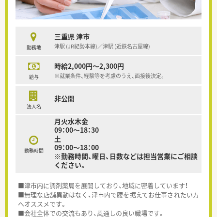
三重県 津市
津駅 (JR紀勢本線)／津駅 (近鉄名古屋線)
勤務地
時給2,000円～2,300円
※就業条件、経験等を考慮のうえ、面接後決定。
給与
非公開
法人名
月火水木金
09：00～18：30
土
09：00～18：00
勤務時間
※勤務時間、曜日、日数などは担当営業にご相談
ください。
■津市内に調剤薬局を展開しており、地域に密着しています！
■無理な店舗異動はなく、津市内で腰を据えてお仕事されたい方
へオススメです。
■会社全体での交流もあり、風通しの良い職場です。