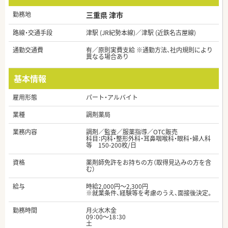
勤務地
三重県 津市
路線・交通手段
津駅 (JR紀勢本線)／津駅 (近鉄名古屋線)
通勤交通費
有／原則実費支給 ※通勤方法、社内規則により
異なる場合あり
基本情報
雇用形態
パート・アルバイト
業種
調剤薬局
業務内容
調剤／監査／服薬指導／OTC販売
科目：内科・整形外科・耳鼻咽喉科・眼科・婦人科
等 150-200枚/日
資格
薬剤師免許をお持ちの方（取得見込みの方を含
む）
給与
時給2,000円～2,300円
※就業条件、経験等を考慮のうえ、面接後決定。
勤務時間
月火水木金
09：00～18：30
土