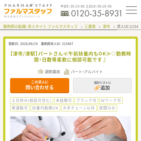
平日9：30-19：00 土日10：00-19：00
薬剤師の転職・求人サイト ファルマスタッフ
三重県
津市
求人ID：215
更新日：
2026/06/19
薬剤師求人ID：
215467
【津市/津駅】パートさん≪午前扶養内もOK≫◇勤務時
間・日数等柔軟に相談可能です♪
調剤薬局
パート・アルバイト
この求人に
検討リストに
問い合わせる
追加
土日休み(相談可含む)
未経験可
ブランク可
Ｗワーク可
車通勤可
扶養内勤務OK
大手チェーン以外
夜間のみ