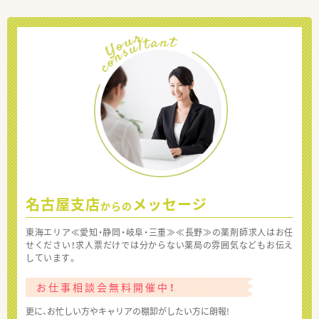
名古屋支店
メッセージ
からの
東海エリア≪愛知・静岡・岐阜・三重≫≪長野≫の薬剤師求人はお任
せください！求人票だけでは分からない薬局の雰囲気などもお伝え
しています。
お仕事相談会無料開催中！
更に、お忙しい方やキャリアの棚卸がしたい方に朗報!