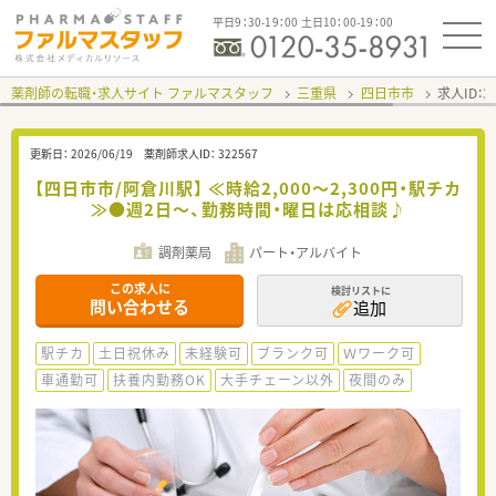
平日9：30-19：00 土日10：00-19：00
薬剤師の転職・求人サイト ファルマスタッフ
三重県
四日市市
求人ID：
更新日：
2026/06/19
薬剤師求人ID：
322567
【四日市市/阿倉川駅】 ≪時給2,000～2,300円・駅チカ
≫●週2日～、勤務時間・曜日は応相談♪
調剤薬局
パート・アルバイト
この求人に
検討リストに
問い合わせる
追加
駅チカ
土日祝休み
未経験可
ブランク可
Ｗワーク可
車通勤可
扶養内勤務OK
大手チェーン以外
夜間のみ