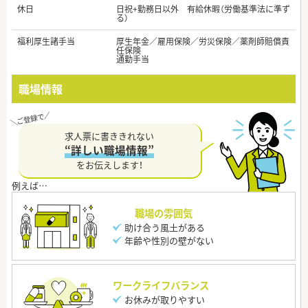
休日
日祝+勤務日以外 有給休暇（労働基準法に準ず
る）
福利厚生諸手当
厚生年金／雇用保険／労災保険／薬剤師賠償責
任保険
通勤手当
職場情報
求人票に書ききれない
“詳しい職場情報”
をお伝えします！
職場の雰囲気
助け合う風土がある
年齢や性別の壁がない
ワークライフバランス
お休みが取りやすい