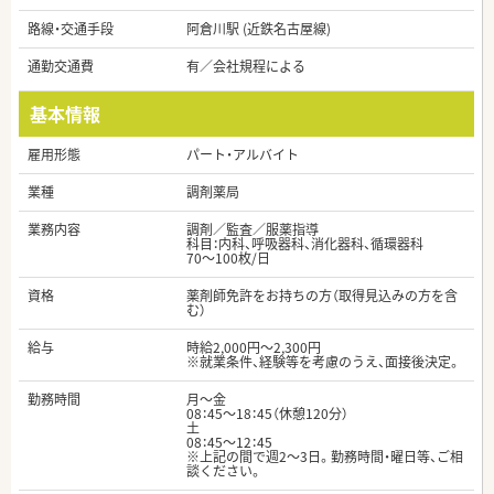
路線・交通手段
阿倉川駅 (近鉄名古屋線)
通勤交通費
有／会社規程による
基本情報
雇用形態
パート・アルバイト
業種
調剤薬局
業務内容
調剤／監査／服薬指導
科目：内科、呼吸器科、消化器科、循環器科
70～100枚/日
資格
薬剤師免許をお持ちの方（取得見込みの方を含
む）
給与
時給2,000円～2,300円
※就業条件、経験等を考慮のうえ、面接後決定。
勤務時間
月～金
08：45～18：45（休憩120分）
土
08：45～12：45
※上記の間で週2～3日。勤務時間・曜日等、ご相
談ください。