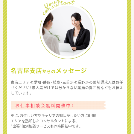
名古屋支店
メッセージ
からの
東海エリア≪愛知・静岡・岐阜・三重≫≪長野≫の薬剤師求人はお任
せください！求人票だけでは分からない薬局の雰囲気などもお伝え
しています。
お仕事相談会無料開催中！
更に、お忙しい方やキャリアの棚卸がしたい方に朗報!
エリアを熟知したコンサルタントによる、
“出張”個別相談サービスも同時開催中です。