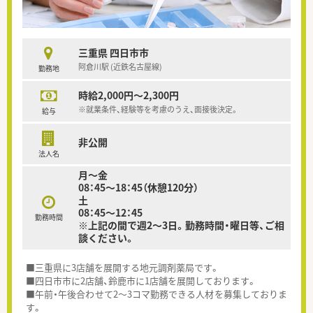
三重県 四日市市
阿倉川駅 (近鉄名古屋線)
勤務地
時給2,000円～2,300円
※就業条件、経験等を考慮のうえ、面接後決定。
給与
非公開
法人名
月～金
08：45～18：45（休憩120分）
土
08：45～12：45
勤務時間
※上記の間で週2～3日。勤務時間・曜日等、ご相
談ください。
■三重県に3店舗を展開する地元調剤薬局です。
■四日市市に2店舗、鈴鹿市に1店舗を展開しております。
■午前・午後合わせて2～3コマ勤務できる人材を募集しておりま
す。