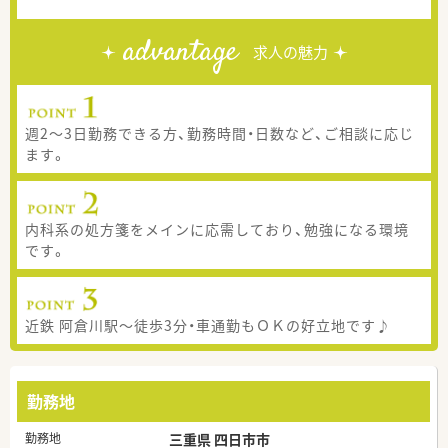
advantage
求人の魅力
週2～3日勤務できる方、勤務時間・日数など、ご相談に応じ
ます。
内科系の処方箋をメインに応需しており、勉強になる環境
です。
近鉄 阿倉川駅～徒歩3分・車通勤もＯＫの好立地です♪
勤務地
勤務地
三重県 四日市市