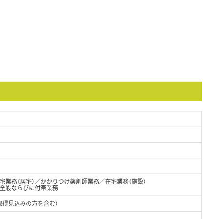
宅業務（居宅）／かかりつけ薬剤師業務／在宅業務（施設）
全般ならびに付帯業務
取得見込みの方を含む）