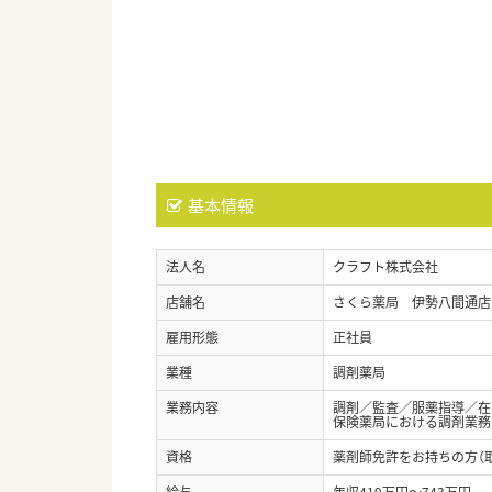
基本情報
法人名
クラフト株式会社
店舗名
さくら薬局 伊勢八間通店
雇用形態
正社員
業種
調剤薬局
業務内容
調剤／監査／服薬指導／在
保険薬局における調剤業務
資格
薬剤師免許をお持ちの方（
給与
年収419万円～743万円