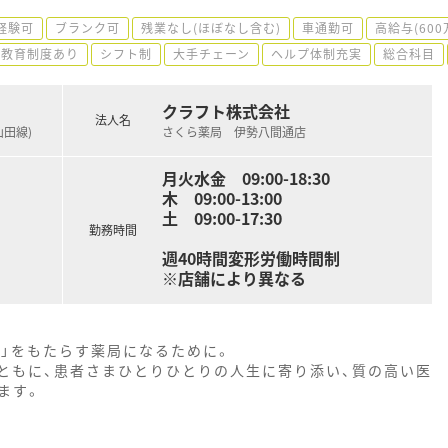
経験可
ブランク可
残業なし(ほぼなし含む)
車通勤可
高給与(600
教育制度あり
シフト制
大手チェーン
ヘルプ体制充実
総合科目
クラフト株式会社
法人名
山田線)
さくら薬局 伊勢八間通店
月火水金 09:00-18:30
木 09:00-13:00
土 09:00-17:30
勤務時間
週40時間変形労働時間制
※店舗により異なる
ア」をもたらす薬局になるために。
ともに、患者さまひとりひとりの人生に寄り添い、質の高い医
ます。