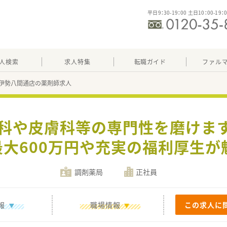
平日9：30-19：00 土日10：00-19：
人検索
求人特集
転職ガイド
ファル
伊勢八間通店の薬剤師求人
眼科や皮膚科等の専門性を磨けます
最大600万円や充実の福利厚生が
調剤薬局
正社員
報
職場情報
この求人に