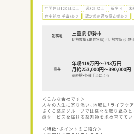
年間休日120日以上
週32h以上
新卒可
未
住宅補助(手当)あり
認定薬剤師取得支援あり
三重県 伊勢市
勤務地
伊勢市駅 (JR参宮線)／伊勢市駅 (近鉄
年収419万円～743万円
月給253,000円～390,000円
給与
※経験・各種手当による
＜こんな会社です＞
人々の人生に寄り添い、地域に「ライフケ
さくら薬局グループでは様々な取り組みと
療サービスを届ける薬剤師を求め育ててい
＜特徴・ポイントのご紹介＞