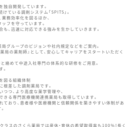
を独自開発しています。
けている調剤システム「SPITS」。
、業務効率化を図るほか、
タッフを守っています。
合も、迅速に対応できる強みを生かしていきます。
薬局グループのビジョンや社内規定などをご案内。
ら薬局の薬剤師』として、安心してキャリアをスタートいただく
修と絡めて中途入社専門の体系的な研修をご用意。
す。
を図る組織体制
に根差した調剤薬局です。
いつつ、より高度な薬学管理や、
できる専門医療機関連携薬局も取得しています。
れており、患者様や医療機関と信頼関係を築きやすい体制があ
す。
プクラスのさくら薬局では産休・育休の希望取得率も100％！長く