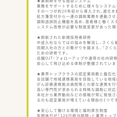
★薬剤師を守る独自システム
業務をサポートするために様々なシステム
その一つが約20年前から導入され、進化を続
処方箋受付から一連の調剤業務を連動させ
調剤過誤防止機能を高め、患者様と働くス
システム改修が必要な制度変更があった場
★刷新された新規採用者研修
中途入社ならではの悩みを解消し、さくら
同期入社の方との繋がりを踏まえ、『さく
ための研修です。
店舗OJT・フォローアップや通常の社内研
安心して飛び込める体制が整備されていま
★業界トップクラスの認定薬局数と盤石化
全店舗で地域連携薬局を目指している地域
がん診療連携拠点病院等との密な連携を行
高い専門性が求められる特殊な調剤に対応
本社から業界動向などの情報が常に発信さ
るのも認定薬局が増えている理由の1つで
★安心して働ける環境と福利厚生制度
年間休日が「126日相当時間」と業界トッ