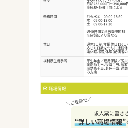
月給253,000円～390,000
※経験・各種手当による
勤務時間
月火水金 09:00-18:30
木 09:00-13:00
土 09:00-17:30
週40時間変形労働時間制
※店舗により異なる
休日
週休2日制/年間休日126
応じた日数を付与）、連続休
護休暇、特別休暇（配偶者の
福利厚生諸手当
厚生年金／雇用保険／労災
薬剤師手当、役職手当、家族手
域勤務手当、赴任手当、通
み支給
職場情報
求人票に書き
“詳しい職場情報”