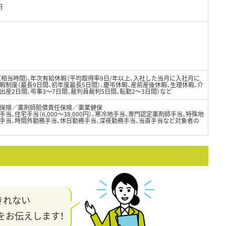
円
日（相当時間)、年次有給休暇（平均取得率9日/年以上、入社した当月に入社月に
暇制度（最長9日間、初年度最長5日間）、慶弔休暇、産前産後休暇、生理休暇、介
出産2日間、弔事3～7日間、裁判員裁判5日間、転勤2～3日間）など
保険／薬剤師賠償責任保険／薬業健保
当、住宅手当（6,000～38,000円）、寒冷地手当、専門認定薬剤師手当、特殊地
勤手当、時間外勤務手当、休日勤務手当、深夜勤務手当、当直手当など対象者の
きれない
をお伝えします！