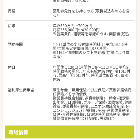
業務（施設）／OTC販売
資格
薬剤師免許をお持ちの方（取得見込みの方を含
む）
給与
年収530万円～700万円
月給355,000円～420,000円
※就業条件、経験等を考慮のうえ、面接後決定。
勤務時間
1ヶ月単位の変形労働時間制（月平均:165.6時
間/年間所定労働時間:1,988時間）
※1日4~15時間のシフト制勤務（店舗により異
なる）
休日
年間休日120日（月間休日8～11日※1日平均8
時間勤務の場合）、年次有給休暇（初年度10日付
与、最高年間20日付与、時間単位取得可）、慶弔
休暇
福利厚生諸手当
厚生年金／雇用保険／労災保険／薬剤師賠償責
任保険／その他健保
従業員持株会制度、退職金制度（一時金・確定拠
出年金）、LTD制度、グループ保険・医療保険、健康
診断、従業員割引制度、ユニオン助成金制度、N-
コンシェルジュ、社宅制度、産前・産後休業制度、
育児・介護休業制度、育児短時間勤務制度、薬剤
師賠償責任保険（会社契約）、労働組合
職場情報