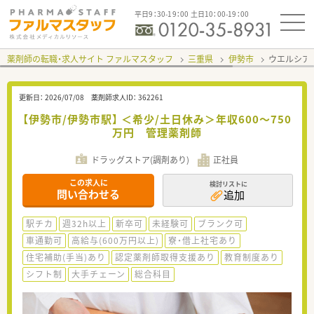
平日9：30-19：00 土日10：00-19：00
薬剤師の転職・求人サイト ファルマスタッフ
三重県
伊勢市
ウエルシア
更新日：
2026/07/08
薬剤師求人ID：
362261
【伊勢市/伊勢市駅】 ＜希少/土日休み＞年収600～750
万円 管理薬剤師
ドラッグストア(調剤あり)
正社員
この求人に
検討リストに
問い合わせる
追加
駅チカ
週32h以上
新卒可
未経験可
ブランク可
車通勤可
高給与(600万円以上)
寮・借上社宅あり
住宅補助(手当)あり
認定薬剤師取得支援あり
教育制度あり
シフト制
大手チェーン
総合科目