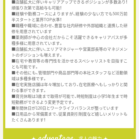
■店舗拡大に伴いキャリアアップできるポジションが多数あり！
頑張り次第で高給与も可能！
■経験や勤務コースによりますが、経験の少ない方でも500万前
半スタートと業界TOP水準！
■職種や職域に合わせ、豊富な社内研修や外部組織と連携した研
修を用意されています
■薬剤師が中心の会社だからこそ活躍できるキャリアパスが多
種多様に用意されています。
■店舗拡大に伴い、エリアマネジャーや営業部長等のマネジメン
トのポジションも増えます。
■在宅や教育等の専門性を活かせるスペシャリストを目指すこ
とも可能です。
■その他にも、管理部門や商品部門等の本社スタッフなど活動領
域は多種多様です。
■在宅実施店舗は年々増加しており、在宅医療へもしっかりと関
わる事ができます。
■育児休暇は3歳まで取得が可能で、時短制度は小学5年生まで時
短勤務ができるよう変更予定です。
■年間休日が120日とワークライフバランスが整っています
■日用品から常備薬まで、従業員割引制度など嬉しいメリットも
たくさんあります！
advantage
求人の魅力