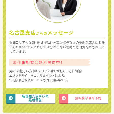
名古屋支店
メッセージ
からの
東海エリア≪愛知・静岡・岐阜・三重≫≪長野≫の薬剤師求人はお任
せください！求人票だけでは分からない薬局の雰囲気などもお伝え
しています。
お仕事相談会無料開催中！
更に、お忙しい方やキャリアの棚卸がしたい方に朗報!
エリアを熟知したコンサルタントによる、
“出張”個別相談サービスも同時開催中です。
名古屋支店からの
無料相談会を予約
最新情報