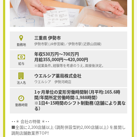
三重県 伊勢市
伊勢市駅 (JR参宮線)／伊勢市駅 (近鉄山田線)
勤務地
年収530万円～700万円
月給355,000円～420,000円
給与
※就業条件、経験等を考慮のうえ、面接後決定。
ウエルシア薬局株式会社
ウエルシア 伊勢河崎店
法人名
1ヶ月単位の変形労働時間制（月平均:165.6時
間/年間所定労働時間:1,988時間）
※1日4~15時間のシフト制勤務（店舗により異な
勤務時間
る）
・・＊ 会社の特徴 ＊・・
■全国に2,200店舗以上（調剤併設型約2,000店舗以上）を展開し
調剤店舗数業界TOP！