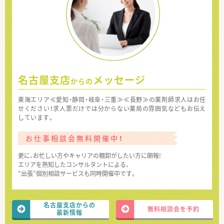
名古屋支店
メッセージ
からの
東海エリア≪愛知・静岡・岐阜・三重≫≪長野≫の薬剤師求人はお任
せください！求人票だけでは分からない薬局の雰囲気などもお伝え
しています。
お仕事相談会無料開催中！
更に、お忙しい方やキャリアの棚卸がしたい方に朗報!
エリアを熟知したコンサルタントによる、
“出張”個別相談サービスも同時開催中です。
名古屋支店からの
無料相談会を予約
最新情報