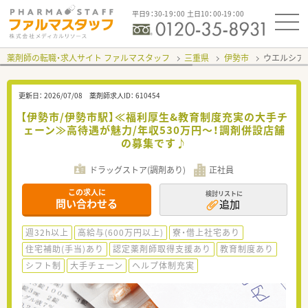
平日9：30-19：00 土日10：00-19：00
薬剤師の転職・求人サイト ファルマスタッフ
三重県
伊勢市
ウエルシア
更新日：
2026/07/08
薬剤師求人ID：
610454
【伊勢市/伊勢市駅】≪福利厚生&教育制度充実の大手チ
ェーン≫高待遇が魅力/年収530万円～！調剤併設店舗
の募集です♪
ドラッグストア(調剤あり)
正社員
この求人に
検討リストに
問い合わせる
追加
週32h以上
高給与(600万円以上)
寮・借上社宅あり
住宅補助(手当)あり
認定薬剤師取得支援あり
教育制度あり
シフト制
大手チェーン
ヘルプ体制充実