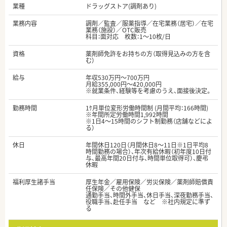
業種
ドラッグストア(調剤あり)
業務内容
調剤／監査／服薬指導／在宅業務（居宅）／在宅
業務（施設）／OTC販売
科目：面対応 枚数：1～10枚/日
資格
薬剤師免許をお持ちの方（取得見込みの方を含
む）
給与
年収530万円～700万円
月給355,000円～420,000円
※就業条件、経験等を考慮のうえ、面接後決定。
勤務時間
1ｹ月単位変形労働時間制 (月間平均：166時間)
※年間所定労働時間1,992時間
※1日4～15時間のシフト制勤務（店舗などによ
る）
休日
年間休日120日（月間休日8～11日※1日平均8
時間勤務の場合）、年次有給休暇（初年度10日付
与、最高年間20日付与、時間単位取得可）、慶弔
休暇
福利厚生諸手当
厚生年金／雇用保険／労災保険／薬剤師賠償責
任保険／その他健保
通勤手当、時間外手当、休日手当、深夜勤務手当、
役職手当、赴任手当 など ※社内規定に準ず
る