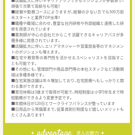
■店舗拡大に伴いキャリアアップできるポジションが多数あり！
頑張り次第で高給与も可能！
■経験や勤務コースによりますが、経験の少ない方でも500万前
半スタートと業界TOP水準！
■職種や職域に合わせ、豊富な社内研修や外部組織と連携した研
修を用意されています
■薬剤師が中心の会社だからこそ活躍できるキャリアパスが多
種多様に用意されています。
■店舗拡大に伴い、エリアマネジャーや営業部長等のマネジメン
トのポジションも増えます。
■在宅や教育等の専門性を活かせるスペシャリストを目指すこ
とも可能です。
■その他にも、管理部門や商品部門等の本社スタッフなど活動領
域は多種多様です。
■在宅実施店舗は年々増加しており、在宅医療へもしっかりと関
わる事ができます。
■育児休暇は3歳まで取得が可能で、時短制度は小学5年生まで時
短勤務ができるよう変更予定です。
■年間休日が120日とワークライフバランスが整っています
■日用品から常備薬まで、従業員割引制度など嬉しいメリットも
たくさんあります！
advantage
求人の魅力