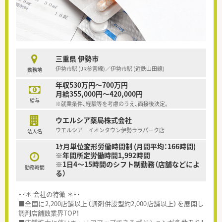
三重県 伊勢市
伊勢市駅 (JR参宮線)／伊勢市駅 (近鉄山田線)
勤務地
年収530万円～700万円
月給355,000円～420,000円
給与
※就業条件、経験等を考慮のうえ、面接後決定。
ウエルシア薬局株式会社
ウエルシア イオンタウン伊勢ララパーク店
法人名
1ｹ月単位変形労働時間制 (月間平均：166時間)
※年間所定労働時間1,992時間
※1日4～15時間のシフト制勤務（店舗などによ
勤務時間
る）
・・＊ 会社の特徴 ＊・・
■全国に2,200店舗以上（調剤併設型約2,000店舗以上）を展開し
調剤店舗数業界TOP！