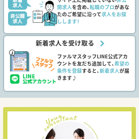
開求人
を含め、
転職のプロ
があな
たのご希望に沿って
求人をお探
しします！
新着求人を受け取る
ファルマスタッフLINE公式アカ
ウントを友だち追加して、
希望の
条件を登録
すると、
新着求人
が届
きます♪