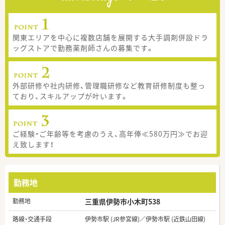
関東エリアを中心に複数店舗を展開する大手調剤併設ドラ
ッグストアで勤務薬剤師さんの募集です。
外部研修や社内研修、管理職研修など教育研修制度も整っ
ており、スキルアップが叶います。
ご経験・ご年齢等を考慮のうえ、高年俸≪580万円≫でお迎
え致します！
勤務地
勤務地
三重県伊勢市小木町538
路線・交通手段
伊勢市駅 (JR参宮線)／伊勢市駅 (近鉄山田線)