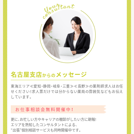
名古屋支店
メッセージ
からの
東海エリア≪愛知・静岡・岐阜・三重≫≪長野≫の薬剤師求人はお任
せください！求人票だけでは分からない薬局の雰囲気などもお伝え
しています。
お仕事相談会無料開催中！
更に、お忙しい方やキャリアの棚卸がしたい方に朗報!
エリアを熟知したコンサルタントによる、
“出張”個別相談サービスも同時開催中です。