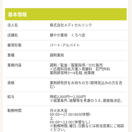
基本情報
法人名
株式会社メディカルリンク
店舗名
健やか薬局 くろべ店
雇用形態
パート・アルバイト
業種
調剤薬局
業務内容
調剤／監査／服薬指導／OTC販売
＜応需科目処方箋＞胃腸科 肛門外科
薬剤師常時3～4名程、他事務
資格
薬剤師免許をお持ちの方（取得見込みの方を含
む）
給与
時給2,000円～2,500円
※就業条件、経験等を考慮のうえ、面接後決定。
勤務時間
月火水木金
09：00～17：00（60分休憩）
土
09：00～13：00（休憩なし）
※勤務時間、曜日、日数などは担当営業にご相談
ください。