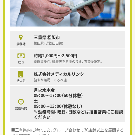
三重県 松阪市
櫛田駅 (近鉄山田線)
勤務地
時給2,000円～2,500円
※就業条件、経験等を考慮のうえ、面接後決定。
給与
株式会社メディカルリンク
健やか薬局 くろべ店
法人名
月火水木金
09：00～17：00（60分休憩）
土
09：00～13：00（休憩なし）
勤務時間
※勤務時間、曜日、日数などは担当営業にご相談
ください。
■三重県内に特化した、グループ合わせて30店舗以上を展開する