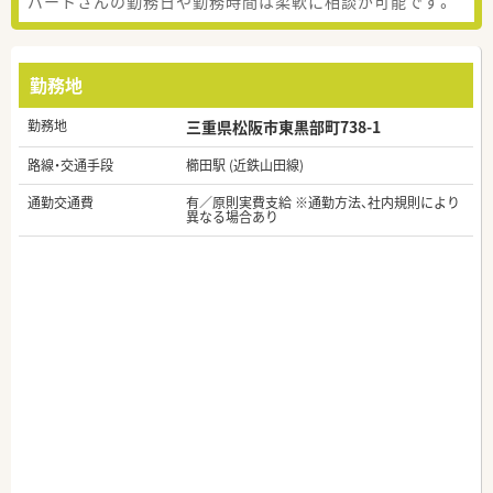
パートさんの勤務日や勤務時間は柔軟に相談が可能です。
勤務地
勤務地
三重県松阪市東黒部町738-1
路線・交通手段
櫛田駅 (近鉄山田線)
通勤交通費
有／原則実費支給 ※通勤方法、社内規則により
異なる場合あり