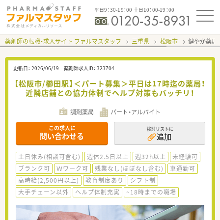
平日9：30-19：00 土日10：00-19：00
薬剤師の転職・求人サイト ファルマスタッフ
三重県
松阪市
健やか薬局
更新日：
2026/06/19
薬剤師求人ID：
323704
【松阪市/櫛田駅】＜パート募集＞平日は17時迄の薬局！
近隣店舗との協力体制でヘルプ対策もバッチリ！
調剤薬局
パート・アルバイト
この求人に
検討リストに
問い合わせる
追加
土日休み(相談可含む)
週休2.5日以上
週32h以上
未経験可
ブランク可
Ｗワーク可
残業なし(ほぼなし含む)
車通勤可
高時給(2,500円以上)
教育制度あり
シフト制
大手チェーン以外
ヘルプ体制充実
~18時までの職場