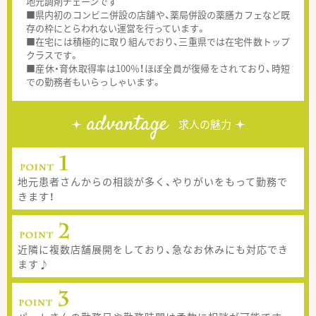
地元調剤チェーンです
■県内初のコンビニ併設の店舗や、薬局併設の薬膳カフェなど既
存の枠にとらわれない運営を行っています。
■在宅には積極的に取り組んでおり、三重県では在宅件数トップ
クラスです。
■産休・育休取得率は100％！ほぼ全員が復帰をされており、時短
での勤務者もいらっしゃいます。
advantage
求人の魅力
地元患者さんからの相談が多く、やりがいをもって勤務で
きます！
近隣に複数店舗展開をしており、急なお休みにも対応でき
ます♪