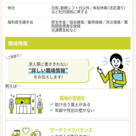
休日
日祝、勤務シフト日以外 / 有給休暇（法定通り）
など社内規則に準ずる
福利厚生諸手当
厚生年金／協会健保／雇用保険／労災保険／薬
剤師賠償責任保険
交通費支給など
職場情報
求人票に書ききれない
“詳しい職場情報”
をお伝えします！
職場の雰囲気
助け合う風土がある
年齢や性別の壁がない
ワークライフバランス