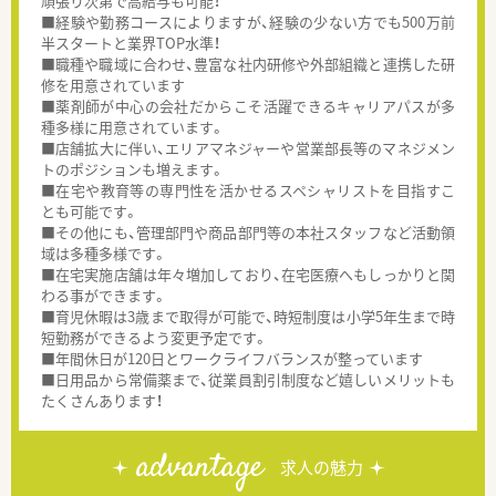
頑張り次第で高給与も可能！
■経験や勤務コースによりますが、経験の少ない方でも500万前
半スタートと業界TOP水準！
■職種や職域に合わせ、豊富な社内研修や外部組織と連携した研
修を用意されています
■薬剤師が中心の会社だからこそ活躍できるキャリアパスが多
種多様に用意されています。
■店舗拡大に伴い、エリアマネジャーや営業部長等のマネジメン
トのポジションも増えます。
■在宅や教育等の専門性を活かせるスペシャリストを目指すこ
とも可能です。
■その他にも、管理部門や商品部門等の本社スタッフなど活動領
域は多種多様です。
■在宅実施店舗は年々増加しており、在宅医療へもしっかりと関
わる事ができます。
■育児休暇は3歳まで取得が可能で、時短制度は小学5年生まで時
短勤務ができるよう変更予定です。
■年間休日が120日とワークライフバランスが整っています
■日用品から常備薬まで、従業員割引制度など嬉しいメリットも
たくさんあります！
advantage
求人の魅力