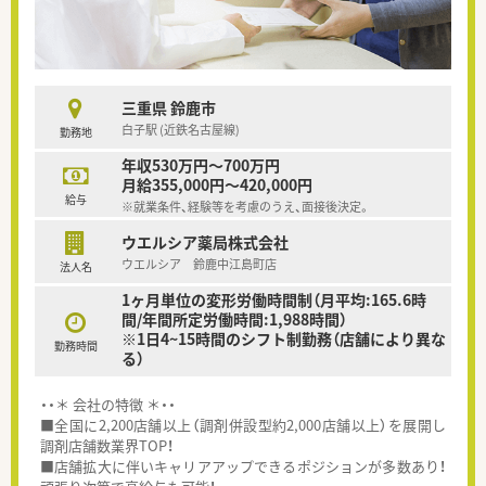
三重県 鈴鹿市
白子駅 (近鉄名古屋線)
勤務地
年収530万円～700万円
月給355,000円～420,000円
給与
※就業条件、経験等を考慮のうえ、面接後決定。
ウエルシア薬局株式会社
ウエルシア 鈴鹿中江島町店
法人名
1ヶ月単位の変形労働時間制（月平均:165.6時
間/年間所定労働時間:1,988時間）
※1日4~15時間のシフト制勤務（店舗により異な
勤務時間
る）
・・＊ 会社の特徴 ＊・・
■全国に2,200店舗以上（調剤併設型約2,000店舗以上）を展開し
調剤店舗数業界TOP！
■店舗拡大に伴いキャリアアップできるポジションが多数あり！