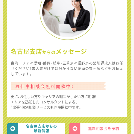
名古屋支店
メッセージ
からの
東海エリア≪愛知・静岡・岐阜・三重≫≪長野≫の薬剤師求人はお任
せください！求人票だけでは分からない薬局の雰囲気などもお伝え
しています。
お仕事相談会無料開催中！
更に、お忙しい方やキャリアの棚卸がしたい方に朗報!
エリアを熟知したコンサルタントによる、
“出張”個別相談サービスも同時開催中です。
名古屋支店からの
無料相談会を予約
最新情報