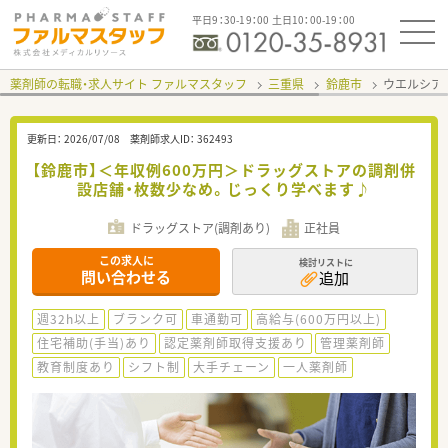
平日9：30-19：00 土日10：00-19：00
薬剤師の転職・求人サイト ファルマスタッフ
三重県
鈴鹿市
ウエルシア
更新日：
2026/07/08
薬剤師求人ID：
362493
【鈴鹿市】＜年収例600万円＞ドラッグストアの調剤併
設店舗・枚数少なめ。じっくり学べます♪
ドラッグストア(調剤あり)
正社員
この求人に
検討リストに
問い合わせる
追加
週32h以上
ブランク可
車通勤可
高給与(600万円以上)
住宅補助(手当)あり
認定薬剤師取得支援あり
管理薬剤師
教育制度あり
シフト制
大手チェーン
一人薬剤師