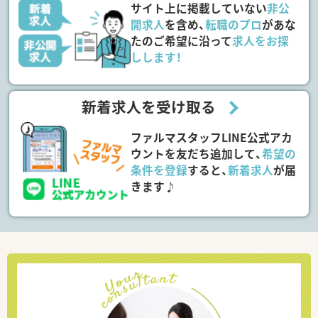
サイト上に掲載していない
非公
開求人
を含め、
転職のプロ
があな
たのご希望に沿って
求人をお探
しします！
新着求人を受け取る
ファルマスタッフLINE公式アカ
ウントを友だち追加して、
希望の
条件を登録
すると、
新着求人
が届
きます♪