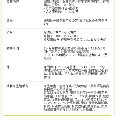
業務内容
調剤／監査／服薬指導／在宅業務（居宅）／在宅
業務（施設）／OTC販売
<処方箋応需科目>面処方
<処方箋枚数>10-20枚/日
資格
薬剤師免許をお持ちの方（取得見込みの方を含
む）
給与
年収530万円～700万円
月給355,000円～420,000円
※就業条件、経験等を考慮のうえ、面接後決定。
勤務時間
1ヶ月単位の変形労働時間制（月平均:165.6時
間/年間所定労働時間:1,988時間）
※1日4~15時間のシフト制勤務（店舗により異
なる）
休日
年間休日120日（月間休日8～11日※1日平均8
時間勤務の場合）、年次有給休暇（初年度10日付
与、最高年間20日付与、時間単位取得可）、慶弔
休暇
福利厚生諸手当
厚生年金／雇用保険／労災保険／薬剤師賠償責
任保険／その他健保
従業員持株会制度、退職金制度（一時金・確定拠
出年金）、LTD制度、グループ保険・医療保険、健康
診断、従業員割引制度、ユニオン助成金制度、N-
コンシェルジュ、社宅制度、産前・産後休業制度、
育児・介護休業制度、育児短時間勤務制度、薬剤
師賠償責任保険（会社契約）、労働組合