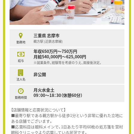
三重県 志摩市
鵜方駅 (近鉄志摩線)
勤務地
年収650万円～750万円
月給540,000円～625,000円
給与
※就業条件、経験等を考慮のうえ、面接後決定。
非公開
法人名
月火水金土
09：00～18：30（休憩60分）
勤務時間
【店舗情報と応需状況について】
■最寄り駅である鵜方駅から徒歩1分という非常に優れた立地に
ある店舗でございます。
■応需科目は眼科メインで、1日あたり平均60枚の処方箋を宮村
眼科クリニックより応需している状況です。