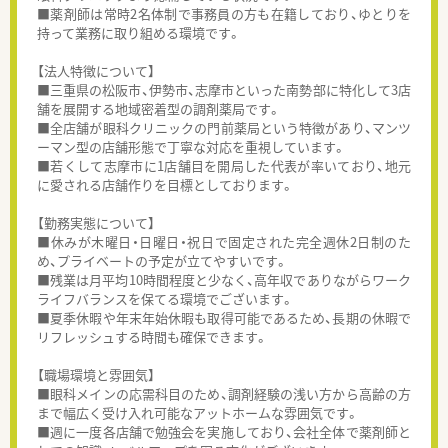
■薬剤師は常時2名体制で事務員の方も在籍しており、ゆとりを
持って業務に取り組める環境です。
【法人特徴について】
■三重県の松阪市、伊勢市、志摩市といった南勢部に特化して3店
舗を展開する地域密着型の調剤薬局です。
■全店舗が眼科クリニックの門前薬局という特徴があり、マンツ
ーマン型の店舗形態で丁寧な対応を重視しています。
■若くして志摩市に1店舗目を開局した代表が率いており、地元
に愛される店舗作りを目標としております。
【勤務実態について】
■休みが木曜日・日曜日・祝日で固定された完全週休2日制のた
め、プライベートの予定が立てやすいです。
■残業は月平均10時間程度と少なく、高年収でありながらワーク
ライフバランスを保てる環境でございます。
■夏季休暇や年末年始休暇も取得可能であるため、長期の休暇で
リフレッシュする時間も確保できます。
【職場環境と雰囲気】
■眼科メインの応需科目のため、調剤経験の浅い方から高齢の方
まで幅広く受け入れ可能なアットホームな雰囲気です。
■週に一度各店舗で勉強会を実施しており、会社全体で薬剤師と