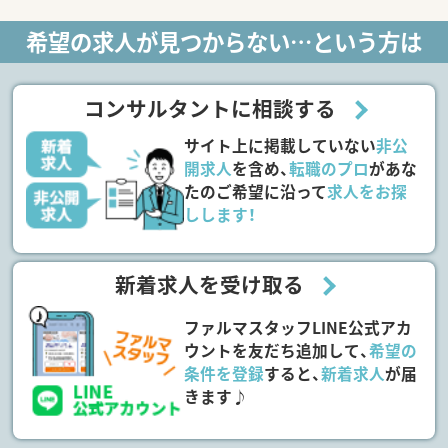
希望の求人が見つからない…という方は
コンサルタントに相談する
サイト上に掲載していない
非公
開求人
を含め、
転職のプロ
があな
たのご希望に沿って
求人をお探
しします！
新着求人を受け取る
ファルマスタッフLINE公式アカ
ウントを友だち追加して、
希望の
条件を登録
すると、
新着求人
が届
きます♪