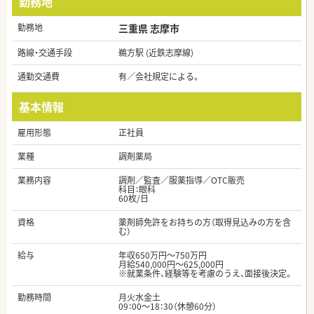
勤務地
勤務地
三重県 志摩市
路線・交通手段
鵜方駅 (近鉄志摩線)
通勤交通費
有／会社規定による。
基本情報
雇用形態
正社員
業種
調剤薬局
業務内容
調剤／監査／服薬指導／OTC販売
科目：眼科
60枚/日
資格
薬剤師免許をお持ちの方（取得見込みの方を含
む）
給与
年収650万円～750万円
月給540,000円～625,000円
※就業条件、経験等を考慮のうえ、面接後決定。
勤務時間
月火水金土
09：00～18：30（休憩60分）