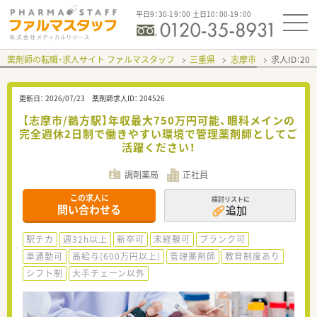
平日9：30-19：00 土日10：00-19：00
薬剤師の転職・求人サイト ファルマスタッフ
三重県
志摩市
求人ID：20
更新日：
2026/07/23
薬剤師求人ID：
204526
【志摩市/鵜方駅】年収最大750万円可能、眼科メインの
完全週休2日制で働きやすい環境で管理薬剤師としてご
活躍ください！
調剤薬局
正社員
この求人に
検討リストに
問い合わせる
追加
駅チカ
週32h以上
新卒可
未経験可
ブランク可
車通勤可
高給与(600万円以上)
管理薬剤師
教育制度あり
シフト制
大手チェーン以外