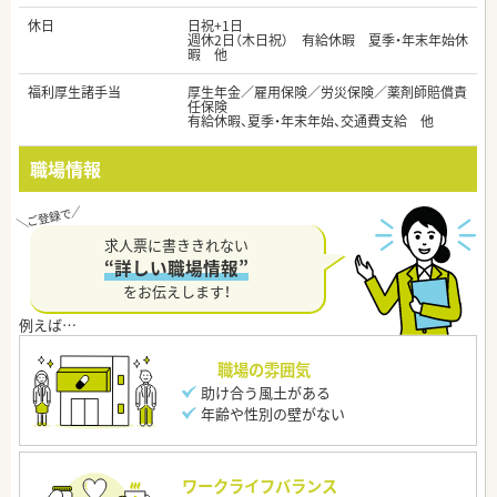
休日
日祝+1日
週休2日（木日祝） 有給休暇 夏季・年末年始休
暇 他
福利厚生諸手当
厚生年金／雇用保険／労災保険／薬剤師賠償責
任保険
有給休暇、夏季・年末年始、交通費支給 他
職場情報
求人票に書ききれない
“詳しい職場情報”
をお伝えします！
職場の雰囲気
助け合う風土がある
年齢や性別の壁がない
ワークライフバランス