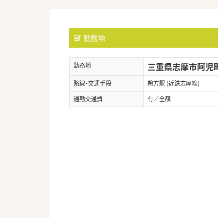
勤務地
三重県志摩市阿児町
勤務地
路線・交通手段
鵜方駅 (近鉄志摩線)
通勤交通費
有／全額