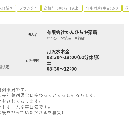
未経験可
ブランク可
高給与(600万円以上)
住宅補助(手当)あり
教
有限会社かんひちや薬局
法人名
かんひちや薬局 甲賀店
月火水木金
08：30～18：00（60分休憩）
勤務時間
土
後決定。
08：30〜12：00
調剤薬局です。
、長年薬剤師会に携わっていらっしゃる方です。
務をされております。
ットホームな雰囲気です。
今後を担っていただけるを募集！