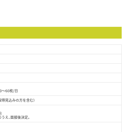
～60枚/日
取得見込みの方を含む）
円
のうえ、面接後決定。