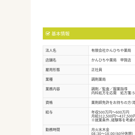
基本情報
法人名
有限会社かんひちや薬局
店舗名
かんひちや薬局 甲賀店
雇用形態
正社員
業種
調剤薬局
業務内容
調剤／監査／服薬指導
内科処方を応需 処方箋：50
資格
薬剤師免許をお持ちの方（
給与
年収500万円～600万円
月給312,500円～437,500
※就業条件、経験等を考慮
勤務時間
月火水木金
08：30～18：00（60分休憩）