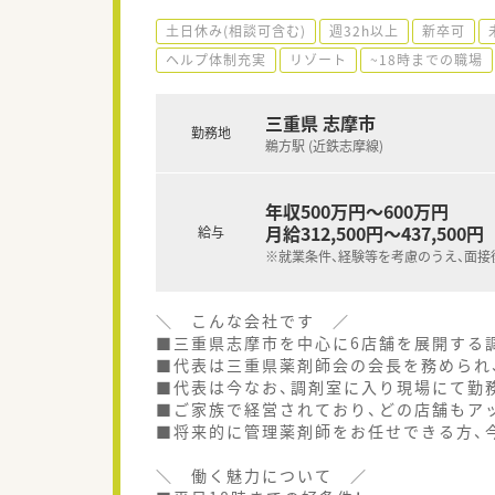
土日休み(相談可含む)
週32h以上
新卒可
ヘルプ体制充実
リゾート
~18時までの職場
三重県 志摩市
勤務地
鵜方駅 (近鉄志摩線)
年収500万円～600万円
月給312,500円～437,500円
給与
※就業条件、経験等を考慮のうえ、面接
＼ こんな会社です ／
■三重県志摩市を中心に6店舗を展開する
■代表は三重県薬剤師会の会長を務められ
■代表は今なお、調剤室に入り現場にて勤
■ご家族で経営されており、どの店舗もア
■将来的に管理薬剤師をお任せできる方、
＼ 働く魅力について ／