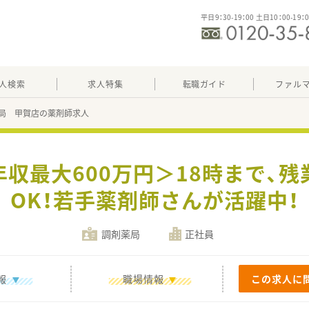
平日9：30-19：00 土日10：00-19：
人検索
求人特集
転職ガイド
ファル
局 甲賀店の薬剤師求人
年収最大600万円＞18時まで、
OK！若手薬剤師さんが活躍中！
調剤薬局
正社員
報
職場情報
この求人に