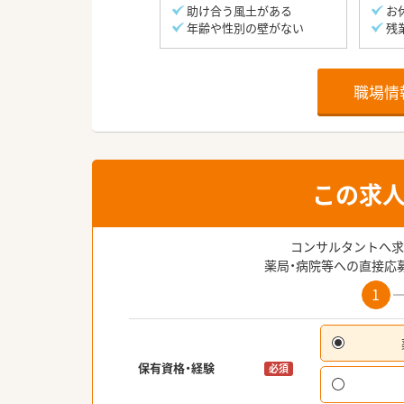
助け合う風土がある
お
年齢や性別の壁がない
残
職場情
この求
コンサルタントへ求
薬局・病院等への直接応
1
保有資格・経験
必須