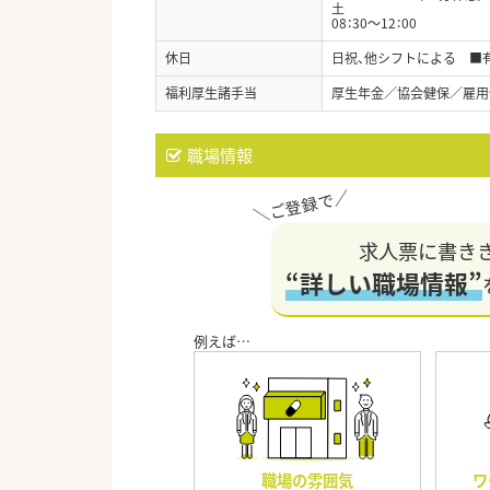
土
08：30〜12：00
休日
日祝、他シフトによる ■
福利厚生諸手当
厚生年金／協会健保／雇用
職場情報
求人票に書き
“詳しい職場情報”
職場の雰囲気
ワ