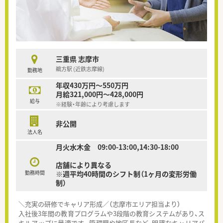
三重県 志摩市
鵜方駅 (近鉄志摩線)
勤務地
年収430万円～550万円
月給321,000円～428,000円
給与
※経験・年齢により考慮します
非公開
法人名
月火水木金 09:00-13:00,14:30-18:00
店舗により異なる
勤務時間
※週平均40時間のシフト制（1ヶ月の変形労働
制）
＼充実の研修でキャリア形成／（志摩市エリア担当より）
入社後3年間の教育プログラムや3段階の教育システムがあり、ス
キルアップに最適です。管理職や地区長など、明確なキャリアパ