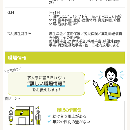
制）
休日
日+1日
年間休日117日（シフト制 ※月8～11日)、有給
休暇、慶弔休暇、産前・産後休暇、育児休暇、介護
休暇、看護休暇 ほか
福利厚生諸手当
厚生年金／雇用保険／労災保険／薬剤師賠償責
任保険／その他健保
薬剤師手当、居住地手当、扶養手当、時間外勤務
手当、特別勤務地手当 、他 ※社内規定による
職場情報
求人票に書ききれない
“詳しい職場情報”
をお伝えします！
職場の雰囲気
助け合う風土がある
年齢や性別の壁がない