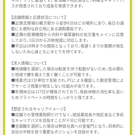
スが用意されており成長を実感できます。
【店舗情報と応需状況について】
■近鉄志摩線の鵜方駅から徒歩6分ほどの場所にあり、毎日の通
勤にも便利な好立地にある調剤薬局です。
■近隣の医療機関から内科や循環器科の処方箋をメインに応需
しており、1日10から20枚程度に対応します。
■平日は18時までの開局となっており、夜遅くまでの勤務が発生
しないため心身ともにゆとりを持てます。
【求人情報について】
■地域職を選択した場合は転居を伴う転勤がないため、住み慣れ
た地域で腰を据えて長く働くことが可能です。
■残業代は1分単位で支給され、PCによる徹底した勤怠管理によ
りサービス残業が発生しない仕組みがあります。
■年間休日は117日が確保されており、有給休暇の消化率も高い
ためプライベートの時間をしっかりと保てます。
【想定されるキャリアイメージ】
■店舗での管理薬剤師だけでなく、統括薬局長や地区長など多彩
なキャリアパスを目指すことが十分に可能です。
■全国職を選択した場合は幹部社員への登竜門となり、将来的に
会社の中核を担う重要なポジションを目指せます。