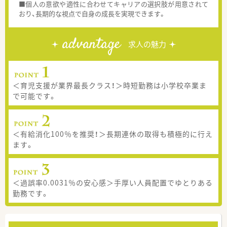
■個人の意欲や適性に合わせてキャリアの選択肢が用意されて
おり、長期的な視点で自身の成長を実現できます。
advantage
求人の魅力
＜育児支援が業界最長クラス！＞時短勤務は小学校卒業ま
で可能です。
＜有給消化100％を推奨！＞長期連休の取得も積極的に行え
ます。
＜過誤率0.0031％の安心感＞手厚い人員配置でゆとりある
勤務です。