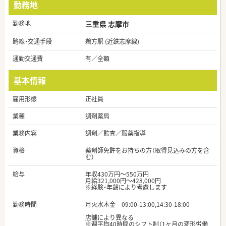
勤務地
勤務地
三重県 志摩市
路線・交通手段
鵜方駅 (近鉄志摩線)
通勤交通費
有／全額
基本情報
雇用形態
正社員
業種
調剤薬局
業務内容
調剤／監査／服薬指導
資格
薬剤師免許をお持ちの方（取得見込みの方を含
む）
給与
年収430万円～550万円
月給321,000円～428,000円
※経験・年齢により考慮します
勤務時間
月火水木金 09:00-13:00,14:30-18:00
店舗により異なる
※週平均40時間のシフト制（1ヶ月の変形労働