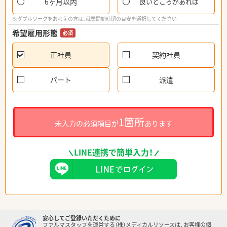
6ヶ月以内
良いところがあれば
※ダブルワークをお考えの方は、就業開始時期の目安を選択してください
希望雇用形態
必須
正社員
契約社員
パート
派遣
1箇所
未入力の必須項目が
あります
LINE連携で簡単入力！
安心してご登録いただくために
ファルマスタッフを運営する（株）メディカルリソースは、お客様の個