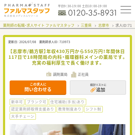
平日9：30-19：00 土日10：00-19：00
薬剤師の転職・求人サイト ファルマスタッフ
三重県
志摩市
求人ID：71
更新日：
2026/07/08
薬剤師求人ID：
710973
【志摩市/鵜方駅】年収430万円から550万円！年間休日
117日で18時閉局の内科・循環器科メインの薬局です。
充実の福利厚生で長く働けます。
調剤薬局
正社員
この求人に
検討リストに
問い合わせる
追加
新卒可
ブランク可
住宅補助(手当)あり
認定薬剤師取得支援あり
教育制度あり
シフト制
大手チェーン