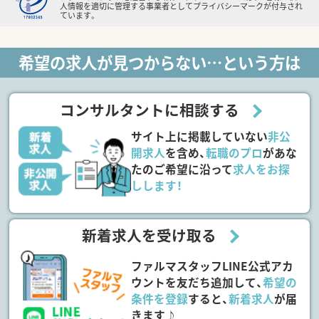
人情報を適切に管理する事業者としてプライバシーマークが付与され
ています。
希望の求人が見つからない…という方は
コンサルタントに相談する
サイト上に掲載していない
非公
開求人
を含め、
転職のプロ
があな
たのご希望に沿って
求人をお探
しします！
新着求人を受け取る
ファルマスタッフLINE公式アカ
ウントを友だち追加して、
希望の
条件を登録
すると、
新着求人
が届
きます♪