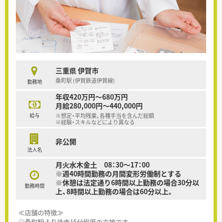
三重県 伊賀市
桑町駅 (伊賀鉄道伊賀線)
勤務地
年収420万円～680万円
月給280,000円～440,000円
給与
※想定・平均残業、各種手当を含んだ総額
※経験・スキルなどにより異なる
非公開
法人名
月火水木金土 08：30～17：00
※週40時間勤務の月間変形労働制とする
※休憩は法定通り6時間以上勤務の場合30分以
勤務時間
上、8時間以上勤務の場合は60分以上。
≪店舗の特徴≫
◎桑町駅より徒歩15分程度の立地です。