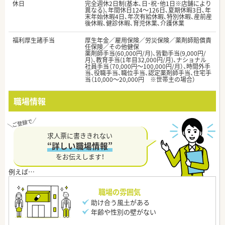
休日
完全週休2日制(基本､日･祝･他1日※店舗により
異なる)､年間休日124～126日､夏期休暇3日､年
末年始休暇4日､年次有給休暇､特別休暇､産前産
後休暇､健診休暇､育児休業､介護休業
福利厚生諸手当
厚生年金／雇用保険／労災保険／薬剤師賠償責
任保険／その他健保
薬剤師手当(60,000円/月)、皆勤手当(9,000円/
月)、教育手当(1年目32,000円/月)、ナショナル
社員手当（70,000円～100,000円/月）、時間外手
当、役職手当、職位手当、認定薬剤師手当、住宅手
当（10,000～20,000円 ※世帯主の場合）
職場情報
求人票に書ききれない
“詳しい職場情報”
をお伝えします！
職場の雰囲気
助け合う風土がある
年齢や性別の壁がない