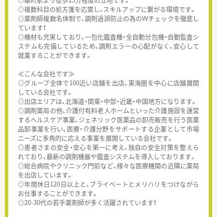
◎複数科目の処方箋を応需し、スキルアップに繋がる環境です。
◎薬剤師複数名体制で、調剤過誤防止の為のＷチェックを徹底し
ています！
◎機材も充実しており、一包化鑑査機・全自動分包機・自動監査シ
ステムも完備しているため、調剤エラーの心配がなく、安心して
就業することができます。
≪こんな会社です≫
◎グループ全体で100近い店舗を出店、東海圏を中心に店舗展開
している会社です。
◎出店エリアは、北海道・関東・中部・近畿・中国地方になります。
◎調剤薬局の他、介護付有料老人ホームといった介護施設を運営
するヘルスケア事業、ジェネリック医薬品の卸売販売を行う医薬
品卸事業を行い、医療・介護分野をサポートする企業として市場
ニーズに多角的に応える事業を展開している会社です。
◎患者さまの安全・安心を第一に考え、独自の安全対策を整えら
れており、最新の調剤機器や鑑査システムを導入しております。
◎総合病院やクリニック門前など、様々な医療機関の近隣に薬局
を出店しています。
◎年間休日120日以上と、プライベートとメリハリをつけながら
お仕事することができます。
◎20-30代の若手薬剤師が多く活躍されています！