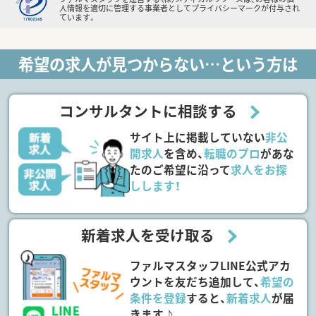
人情報を適切に管理する事業者としてプライバシーマークが付与され
ています。
希望の求人が見つからない…という方は
コンサルタントに相談する
サイト上に掲載していない
非公
開求人
を含め、
転職のプロ
があな
たのご希望に沿って
求人をお探
しします！
新着求人を受け取る
ファルマスタッフLINE公式アカ
ウントを友だち追加して、
希望の
条件を登録
すると、
新着求人
が届
きます♪