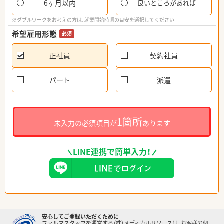
6ヶ月以内
良いところがあれば
※ダブルワークをお考えの方は、就業開始時期の目安を選択してください
希望雇用形態
必須
正社員
契約社員
パート
派遣
1箇所
未入力の必須項目が
あります
LINE連携で簡単入力！
安心してご登録いただくために
ファルマスタッフを運営する（株）メディカルリソースは、お客様の個