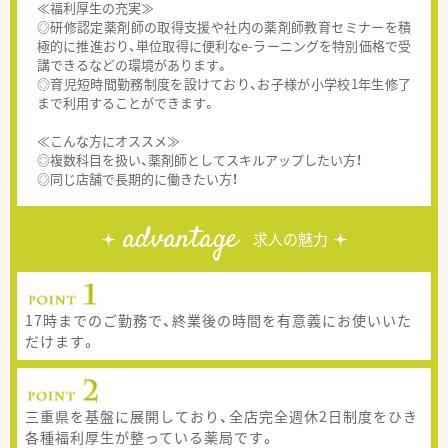
≪福利厚生の充実≫
◎研修認定薬剤師の取得支援や社内の薬剤師教育セミナーを積
極的に推進おり、単位取得に便利なe-ラーニングを特別価格で受
講できるなどの環境があります。
◎育児短時間勤務制度を設けており、お子様が小学校1年生修了
まで利用することができます。
≪こんな方にオススメ≫
◎複数科目を扱い、薬剤師としてスキルアップしたい方！
◎同じ店舗で長期的に働きたい方！
advantage
求人の魅力
17時までのご勤務で、終業後の時間を有意義にお使いいた
だけます。
三重県を基盤に展開しており、全店完全週休2日制度をひき
各種福利厚生が整っている薬局です。