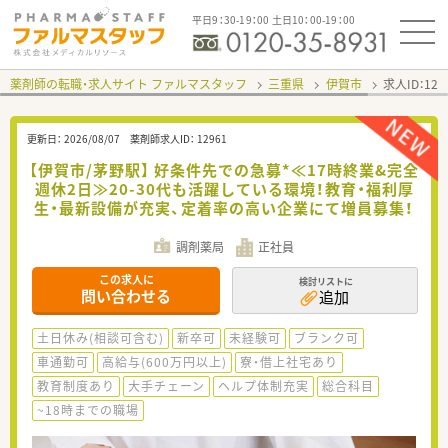
平日9：30-19：00 土日10：00-19：00
薬剤師の転職・求人サイト ファルマスタッフ
三重県
伊賀市
求人ID：12
更新日：
2026/08/07
薬剤師求人ID：
12961
【伊賀市/茅野駅】 好条件先での急募*≪17時終業&完全
週休2日≫20-30代も活躍している環境！教育・福利厚
生・最新設備が充実、定着率の高い企業にて増員募集！
調剤薬局
正社員
この求人に
検討リストに
問い合わせる
追加
土日休み(相談可含む)
新卒可
未経験可
ブランク可
車通勤可
高給与(600万円以上)
寮・借上社宅あり
教育制度あり
大手チェーン
ヘルプ体制充実
総合科目
~18時までの職場