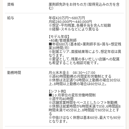
資格
薬剤師免許をお持ちの方（取得見込みの方を含
む）
給与
年収420万円～680万円
月給280,000円～440,000円
※想定・平均残業、各種手当を含んだ総額
※経験・スキルなどにより異なる
【モデル年収】
・40歳/管理薬剤師
■年収680万（基本給+薬剤師手当+賞与+想定残
業30時間/月）
※配属エリア、面接結果等により、想定年収は異
なります。
※要望として、残業の多い忙しい店舗への配属
も希望することも相談可能です。
勤務時間
月火水木金土 08：30～17：00
※週40時間勤務の月間変形労働制とする
※休憩は法定通り6時間以上勤務の場合30分以
上、8時間以上勤務の場合は60分以上。
【シフト例】
■1ヶ月単位の変形労働時間制
※週平均40時間
※店舗営業時間をベースとしたシフト制勤務
※休憩は就業時間が6時間未満で0分、6時間超8
時間未満で45分以上、8時間超で60分以上とす
る
※中抜けはなく休憩は基本60分、最大でも90分
となります。