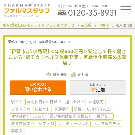
平日9：30-19：00 土日10：00-19：00
薬剤師の転職・求人サイト ファルマスタッフ
三重県
伊賀市
求人ID：58
更新日：
2026/07/23
薬剤師求人ID：
583053
【伊賀市/広小路駅】＜年収650万円＞安定して長く働き
たい方！駅チカ♪ヘルプ体制充実♪有給消化率高めの薬
局♪
調剤薬局
正社員
この求人に
検討リストに
問い合わせる
追加
駅チカ
年間休日120日以上
週32h以上
未経験可
ブランク可
転勤なし
車通勤可
高給与(600万円以上)
住宅補助(手当)あり
認定薬剤師取得支援あり
積雪なし
教育制度あり
シフト制
大手チェーン以外
ヘルプ体制充実
高収入