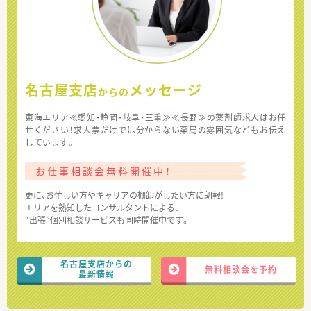
名古屋支店
メッセージ
からの
東海エリア≪愛知・静岡・岐阜・三重≫≪長野≫の薬剤師求人はお任
せください！求人票だけでは分からない薬局の雰囲気などもお伝え
しています。
お仕事相談会無料開催中！
更に、お忙しい方やキャリアの棚卸がしたい方に朗報!
エリアを熟知したコンサルタントによる、
“出張”個別相談サービスも同時開催中です。
名古屋支店からの
無料相談会を予約
最新情報