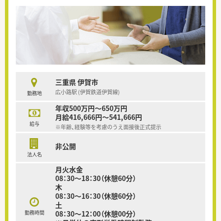
三重県 伊賀市
広小路駅 (伊賀鉄道伊賀線)
勤務地
年収500万円～650万円
月給416,666円～541,666円
給与
※年齢、経験等を考慮のうえ面接後正式提示
非公開
法人名
月火水金
08：30～18：30（休憩60分）
木
08：30～16：30（休憩60分）
土
勤務時間
08：30～12：00（休憩00分）