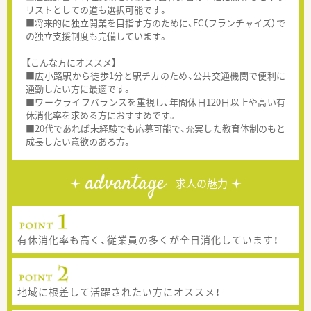
リストとしての道も選択可能です。
■将来的に独立開業を目指す方のために、FC（フランチャイズ）で
の独立支援制度も完備しています。
【こんな方にオススメ】
■広小路駅から徒歩1分と駅チカのため、公共交通機関で便利に
通勤したい方に最適です。
■ワークライフバランスを重視し、年間休日120日以上や高い有
休消化率を求める方におすすめです。
■20代であれば未経験でも応募可能で、充実した教育体制のもと
成長したい意欲のある方。
advantage
求人の魅力
有休消化率も高く、従業員の多くが全日消化しています！
地域に根差して活躍されたい方にオススメ！