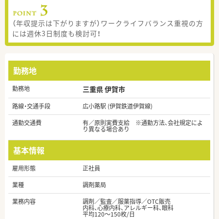
（年収提示は下がりますが）ワークライフバランス重視の方
には週休3日制度も検討可！
勤務地
勤務地
三重県 伊賀市
路線・交通手段
広小路駅 (伊賀鉄道伊賀線)
通勤交通費
有／原則実費支給 ※通勤方法、会社規定によ
り異なる場合あり
基本情報
雇用形態
正社員
業種
調剤薬局
業務内容
調剤／監査／服薬指導／OTC販売
内科、心療内科、アレルギー科、眼科
平均120～150枚/日