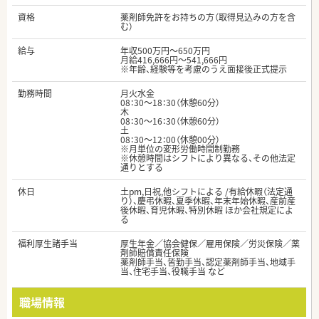
資格
薬剤師免許をお持ちの方（取得見込みの方を含
む）
給与
年収500万円～650万円
月給416,666円～541,666円
※年齢、経験等を考慮のうえ面接後正式提示
勤務時間
月火水金
08：30～18：30（休憩60分）
木
08：30～16：30（休憩60分）
土
08：30～12：00（休憩00分）
※月単位の変形労働時間制勤務
※休憩時間はシフトにより異なる、その他法定
通りとする
休日
土pm,日祝,他シフトによる /有給休暇（法定通
り）、慶弔休暇、夏季休暇、年末年始休暇、産前産
後休暇、育児休暇、特別休暇 ほか会社規定によ
る
福利厚生諸手当
厚生年金／協会健保／雇用保険／労災保険／薬
剤師賠償責任保険
薬剤師手当、皆勤手当、認定薬剤師手当、地域手
当、住宅手当、役職手当 など
職場情報