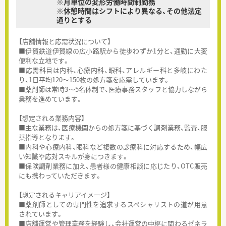
※月単位の変形労働時間制勤務
※休憩時間はシフトにより異なる、その他法定
通りとする
【店舗情報と応需状況について】
■伊賀鉄道伊賀線の広小路駅から徒歩わずか1分と、通勤に大変
便利な立地です。
■応需科目は内科、心療内科、眼科、アレルギー科と多岐にわた
り、1日平均120～150枚の処方箋を応需しています。
■薬剤師は常時3～5名体制で、医療事務スタッフと協力しながら
業務を進めています。
【想定される業務内容】
■主な業務は、医療機関からの処方箋に基づく調剤業務、監査、服
薬指導となります。
■内科や心療内科、眼科など複数の診療科に対応するため、幅広
い知識や応対スキルが身につきます。
■保険調剤業務に加え、患者様の健康相談に応じたり、OTC販売
にも携わっていただきます。
【想定されるキャリアイメージ】
■薬剤師としての専門性を追求するスペシャリストの道が用意
されています。
■店舗運営や管理業務を経験し、会社運営の中枢に関わるゼネラ