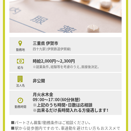
三重県 伊賀市
四十九駅 (伊賀鉄道伊賀線)
勤務地
時給2,000円～2,300円
※就業条件、経験等を考慮のうえ、面接後決定。
給与
非公開
法人名
月火水木金
09：00～17：00（60分休憩）
※上記のうち時間・日数は応相談
勤務時間
※出来るだけ長時間入れる方優遇します！
■パートさん募集！勤務条件はご相談ください。
■駅から徒歩圏内ですので、車通勤を避けたい方もおススメで