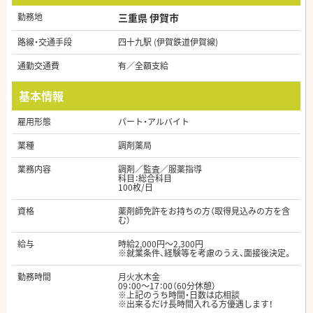
勤務地
三重県 伊賀市
路線・交通手段
四十九駅 (伊賀鉄道伊賀線)
通勤交通費
有／全額支給
基本情報
雇用形態
パート・アルバイト
業種
調剤薬局
業務内容
調剤／監査／服薬指導
科目：総合科目
100枚/日
資格
薬剤師免許をお持ちの方（取得見込みの方を含
む）
給与
時給2,000円～2,300円
※就業条件、経験等を考慮のうえ、面接後決定。
勤務時間
月火水木金
09：00～17：00（60分休憩）
※上記のうち時間・日数は応相談
※出来るだけ長時間入れる方優遇します！