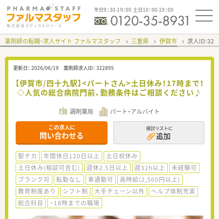
平日9：30-19：00 土日10：00-19：00
薬剤師の転職・求人サイト ファルマスタッフ
三重県
伊賀市
求人ID：32
更新日：
2026/06/19
薬剤師求人ID：
322895
【伊賀市/四十九駅】<パートさん>土日休み！17時まで！
◇人気の総合病院門前、勤務条件はご相談ください♪
調剤薬局
パート・アルバイト
この求人に
検討リストに
問い合わせる
追加
駅チカ
年間休日120日以上
土日祝休み
土日休み(相談可含む)
週休2.5日以上
週32h以上
未経験可
ブランク可
転勤なし
車通勤可
高時給(2,500円以上)
教育制度あり
シフト制
大手チェーン以外
ヘルプ体制充実
総合科目
~18時までの職場