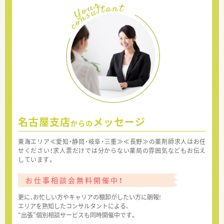
名古屋支店
メッセージ
からの
東海エリア≪愛知・静岡・岐阜・三重≫≪長野≫の薬剤師求人はお任
せください！求人票だけでは分からない薬局の雰囲気などもお伝え
しています。
お仕事相談会無料開催中！
更に、お忙しい方やキャリアの棚卸がしたい方に朗報!
エリアを熟知したコンサルタントによる、
“出張”個別相談サービスも同時開催中です。