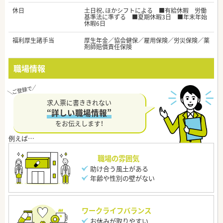
休日
土日祝、ほかシフトによる ■有給休暇 労働
基準法に準ずる ■夏期休暇3日 ■年末年始
休暇6日
福利厚生諸手当
厚生年金／協会健保／雇用保険／労災保険／薬
剤師賠償責任保険
職場情報
求人票に書ききれない
“詳しい職場情報”
をお伝えします！
職場の雰囲気
助け合う風土がある
年齢や性別の壁がない
ワークライフバランス
お休みが取りやすい