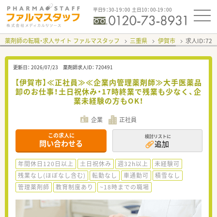
平日9：30-19：00 土日10：00-19：00
薬剤師の転職・求人サイト ファルマスタッフ
三重県
伊賀市
求人ID：72
更新日：
2026/07/23
薬剤師求人ID：
720491
【伊賀市】≪正社員≫≪企業内管理薬剤師≫大手医薬品
卸のお仕事！土日祝休み・17時終業で残業も少なく、企
業未経験の方もOK！
企業
正社員
この求人に
検討リストに
問い合わせる
追加
年間休日120日以上
土日祝休み
週32h以上
未経験可
残業なし(ほぼなし含む)
転勤なし
車通勤可
積雪なし
管理薬剤師
教育制度あり
~18時までの職場