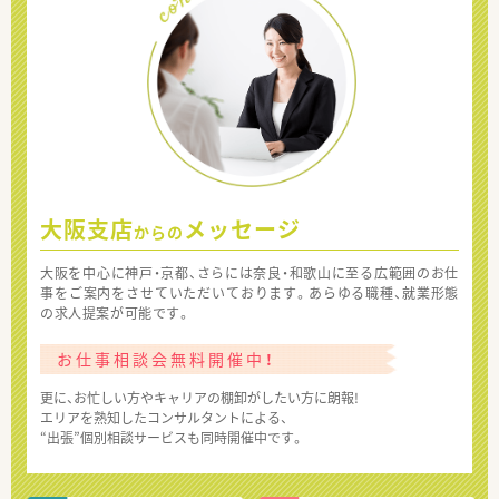
大阪支店
メッセージ
からの
大阪を中心に神戸・京都、さらには奈良・和歌山に至る広範囲のお仕
事をご案内をさせていただいております。あらゆる職種、就業形態
の求人提案が可能です。
お仕事相談会無料開催中！
更に、お忙しい方やキャリアの棚卸がしたい方に朗報!
エリアを熟知したコンサルタントによる、
“出張”個別相談サービスも同時開催中です。