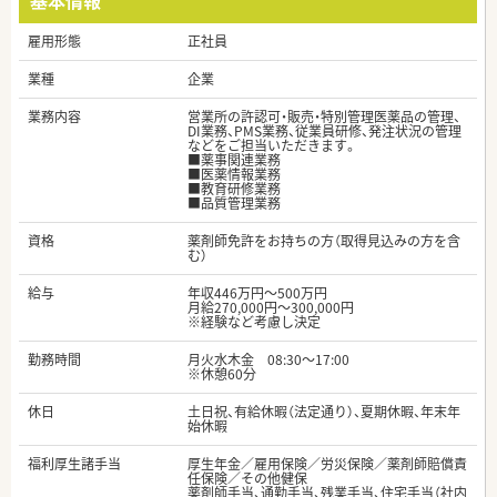
基本情報
雇用形態
正社員
業種
企業
業務内容
営業所の許認可・販売・特別管理医薬品の管理、
DI業務、PMS業務、従業員研修、発注状況の管理
などをご担当いただきます。
■薬事関連業務
■医薬情報業務
■教育研修業務
■品質管理業務
資格
薬剤師免許をお持ちの方（取得見込みの方を含
む）
給与
年収446万円～500万円
月給270,000円～300,000円
※経験など考慮し決定
勤務時間
月火水木金 08:30～17:00
※休憩60分
休日
土日祝、有給休暇（法定通り）、夏期休暇、年末年
始休暇
福利厚生諸手当
厚生年金／雇用保険／労災保険／薬剤師賠償責
任保険／その他健保
薬剤師手当、通勤手当、残業手当、住宅手当（社内