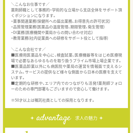
＼こんなお仕事です／
薬剤師職として事務的・学術的な立場から支店全体をサポート頂
くポジションになります。
・薬事関連業務(保健所への届出業務、お得意先の許可状況)
・品質管理業務(医薬品の温度管理、期限管理、衛生管理)
・DI業務(医療機関や薬局からの問い合わせ対応)
・教育業務(社内従業員への研修をサポート役として指導)
＼こんな会社です／
■医療用医薬品を中心に、検査試薬、医療機器等をはじめ医療現
場で必要なあらゆるものを取り扱うプライム市場上場企業です。
■医薬品卸業以外にも病医院や薬局の運営を情報面で支えるシ
ステム、サービスの提供など様々な側面から日本の医療を支えて
います。
■定期的な研修や、エリア内でのつながりも活発！薬剤師フォロ
ーのための専門部署もございますので安心して働けます。
※50才以上は嘱託社員としての採用となります。
advantage
求人の魅力