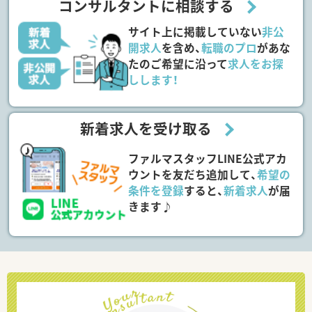
コンサルタントに相談する
サイト上に掲載していない
非公
開求人
を含め、
転職のプロ
があな
たのご希望に沿って
求人をお探
しします！
新着求人を受け取る
ファルマスタッフLINE公式アカ
ウントを友だち追加して、
希望の
条件を登録
すると、
新着求人
が届
きます♪