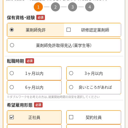
1
2
3
4
保有資格・経験
必須
薬剤師免許
研修認定薬剤師
薬剤師免許取得見込（薬学生等）
転職時期
必須
1ヶ月以内
3ヶ月以内
6ヶ月以内
良いところがあれば
※ダブルワークをお考えの方は、就業開始時期の目安を選択してください
希望雇用形態
必須
正社員
契約社員