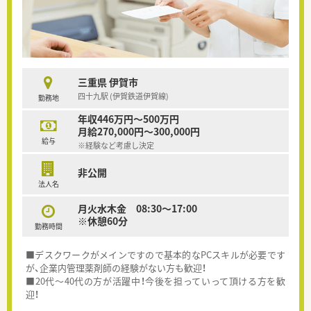
三重県 伊賀市
四十九駅 (伊賀鉄道伊賀線)
勤務地
年収446万円～500万円
月給270,000円～300,000円
給与
※経験など考慮し決定
非公開
法人名
月火水木金 08:30～17:00
※休憩60分
勤務時間
■デスクワークがメインですので基本的なPCスキルが必要です
が、企業内管理薬剤師の経験がない方も歓迎！
■20代～40代の方が活躍中！今後を担っていって頂ける方を歓
迎！