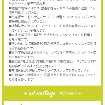
半スタートと業界TOP水準！
■職種や職域に合わせ、豊富な社内研修や外部組織と連携した研
修を用意されています
■薬剤師が中心の会社だからこそ活躍できるキャリアパスが多
種多様に用意されています。
■店舗拡大に伴い、エリアマネジャーや営業部長等のマネジメン
トのポジションも増えます。
■在宅や教育等の専門性を活かせるスペシャリストを目指すこ
とも可能です。
■その他にも、管理部門や商品部門等の本社スタッフなど活動領
域は多種多様です。
■在宅実施店舗は年々増加しており、在宅医療へもしっかりと関
わる事ができます。
■育児休暇は3歳まで取得が可能で、時短制度は小学5年生まで時
短勤務ができるよう変更予定です。
■年間休日が120日とワークライフバランスが整っています
■日用品から常備薬まで、従業員割引制度など嬉しいメリットも
たくさんあります！
advantage
求人の魅力