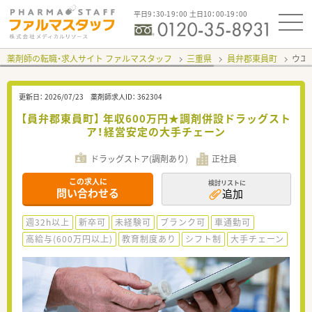
平日9：30-19：00 土日10：00-19：00
薬剤師の転職・求人サイト ファルマスタッフ
三重県
員弁郡東員町
ウエ
更新日：
2026/07/23
薬剤師求人ID：
362304
【員弁郡東員町】 年収600万円★調剤併設ドラッグスト
ア！経営安定の大手チェーン
ドラッグストア(調剤あり)
正社員
この求人に
検討リストに
問い合わせる
追加
週32h以上
新卒可
未経験可
ブランク可
車通勤可
高給与(600万円以上)
教育制度あり
シフト制
大手チェーン