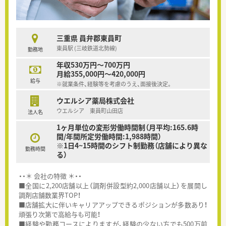
三重県 員弁郡東員町
東員駅 (三岐鉄道北勢線)
勤務地
年収530万円～700万円
月給355,000円～420,000円
給与
※就業条件、経験等を考慮のうえ、面接後決定。
ウエルシア薬局株式会社
ウエルシア 東員町山田店
法人名
1ヶ月単位の変形労働時間制（月平均:165.6時
間/年間所定労働時間:1,988時間）
※1日4~15時間のシフト制勤務（店舗により異な
勤務時間
る）
・・＊ 会社の特徴 ＊・・
■全国に2,200店舗以上（調剤併設型約2,000店舗以上）を展開し
調剤店舗数業界TOP！
■店舗拡大に伴いキャリアアップできるポジションが多数あり！
頑張り次第で高給与も可能！
■経験や勤務コースによりますが、経験の少ない方でも500万前