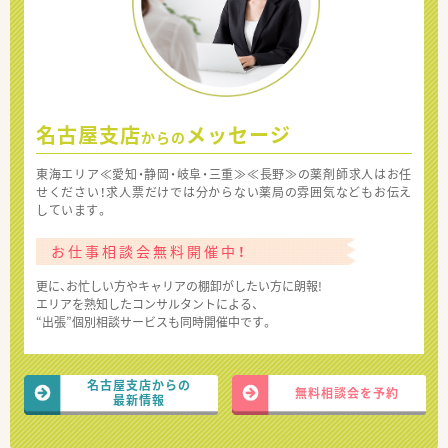
名古屋支店
メッセージ
からの
東海エリア≪愛知・静岡・岐阜・三重≫≪長野≫の薬剤師求人はお任
せください！求人票だけでは分からない薬局の雰囲気などもお伝え
しています。
お仕事相談会無料開催中！
更に、お忙しい方やキャリアの棚卸がしたい方に朗報!
エリアを熟知したコンサルタントによる、
“出張”個別相談サービスも同時開催中です。
名古屋支店からの
無料相談会を予約
最新情報