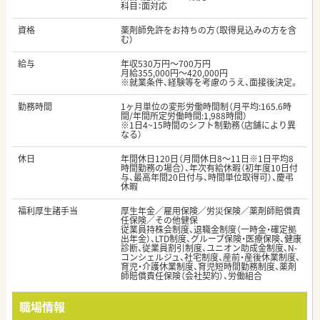
科目：面対応
資格
薬剤師免許をお持ちの方（取得見込みの方を含
む）
給与
年収530万円～700万円
月給355,000円～420,000円
※就業条件、経験等を考慮のうえ、面接後決定。
勤務時間
1ヶ月単位の変形労働時間制（月平均:165.6時
間/年間所定労働時間:1,988時間）
※1日4~15時間のシフト制勤務（店舗により異
なる）
休日
年間休日120日（月間休日8～11日※1日平均8
時間勤務の場合）、年次有給休暇（初年度10日付
与、最高年間20日付与、時間単位取得可）、慶弔
休暇
福利厚生諸手当
厚生年金／雇用保険／労災保険／薬剤師賠償責
任保険／その他健保
従業員持株会制度、退職金制度（一時金・確定拠
出年金）、LTD制度、グループ保険・医療保険、健康
診断、従業員割引制度、ユニオン助成金制度、N-
コンシェルジュ、社宅制度、産前・産後休業制度、
育児・介護休業制度、育児短時間勤務制度、薬剤
師賠償責任保険（会社契約）、労働組合
職場情報