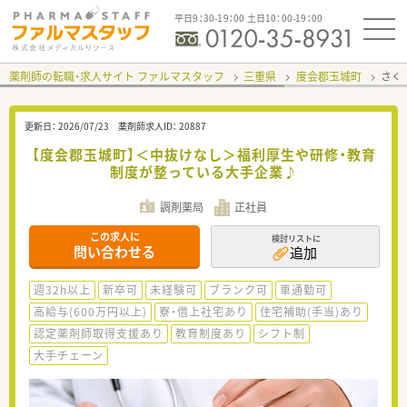
平日9：30-19：00 土日10：00-19：00
薬剤師の転職・求人サイト ファルマスタッフ
三重県
度会郡玉城町
さく
更新日：
2026/07/23
薬剤師求人ID：
20887
【度会郡玉城町】＜中抜けなし＞福利厚生や研修・教育
制度が整っている大手企業♪
調剤薬局
正社員
この求人に
検討リストに
問い合わせる
追加
週32h以上
新卒可
未経験可
ブランク可
車通勤可
高給与(600万円以上)
寮・借上社宅あり
住宅補助(手当)あり
認定薬剤師取得支援あり
教育制度あり
シフト制
大手チェーン