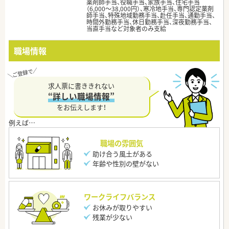
薬剤師手当、役職手当、家族手当、住宅手当
（6,000～38,000円）、寒冷地手当、専門認定薬剤
師手当、特殊地域勤務手当、赴任手当、通勤手当、
時間外勤務手当、休日勤務手当、深夜勤務手当、
当直手当など対象者のみ支給
職場情報
求人票に書ききれない
“詳しい職場情報”
をお伝えします！
職場の雰囲気
助け合う風土がある
年齢や性別の壁がない
ワークライフバランス
お休みが取りやすい
残業が少ない