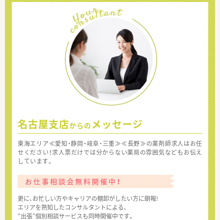
名古屋支店
メッセージ
からの
東海エリア≪愛知・静岡・岐阜・三重≫≪長野≫の薬剤師求人はお任
せください！求人票だけでは分からない薬局の雰囲気などもお伝え
しています。
お仕事相談会無料開催中！
更に、お忙しい方やキャリアの棚卸がしたい方に朗報!
エリアを熟知したコンサルタントによる、
“出張”個別相談サービスも同時開催中です。