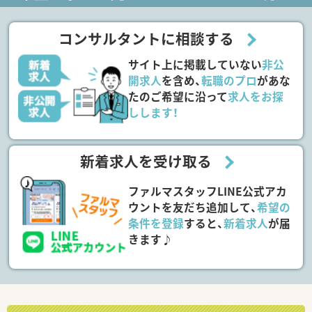
コンサルタントに相談する
サイト上に掲載していない
非公
開求人
を含め、
転職のプロ
があな
たのご希望に沿って
求人をお探
しします！
新着求人を受け取る
ファルマスタッフLINE公式アカ
ウントを友だち追加して、
希望の
条件を登録
すると、
新着求人
が届
きます♪