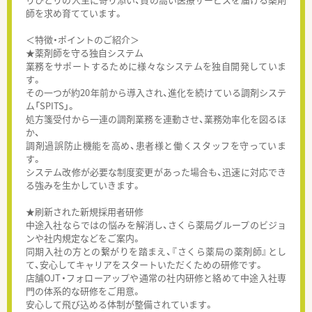
師を求め育てています。
＜特徴・ポイントのご紹介＞
★薬剤師を守る独自システム
業務をサポートするために様々なシステムを独自開発していま
す。
その一つが約20年前から導入され、進化を続けている調剤システ
ム「SPITS」。
処方箋受付から一連の調剤業務を連動させ、業務効率化を図るほ
か、
調剤過誤防止機能を高め、患者様と働くスタッフを守っていま
す。
システム改修が必要な制度変更があった場合も、迅速に対応でき
る強みを生かしていきます。
★刷新された新規採用者研修
中途入社ならではの悩みを解消し、さくら薬局グループのビジョ
ンや社内規定などをご案内。
同期入社の方との繋がりを踏まえ、『さくら薬局の薬剤師』とし
て、安心してキャリアをスタートいただくための研修です。
店舗OJT・フォローアップや通常の社内研修と絡めて中途入社専
門の体系的な研修をご用意。
安心して飛び込める体制が整備されています。