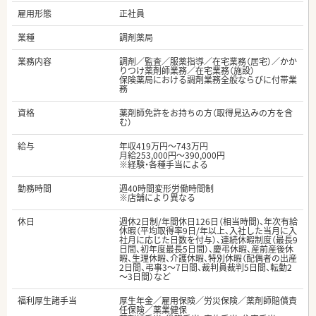
雇用形態
正社員
業種
調剤薬局
業務内容
調剤／監査／服薬指導／在宅業務（居宅）／かか
りつけ薬剤師業務／在宅業務（施設）
保険薬局における調剤業務全般ならびに付帯業
務
資格
薬剤師免許をお持ちの方（取得見込みの方を含
む）
給与
年収419万円～743万円
月給253,000円～390,000円
※経験・各種手当による
勤務時間
週40時間変形労働時間制
※店舗により異なる
休日
週休2日制/年間休日126日（相当時間)、年次有給
休暇（平均取得率9日/年以上、入社した当月に入
社月に応じた日数を付与）、連続休暇制度（最長9
日間、初年度最長5日間）、慶弔休暇、産前産後休
暇、生理休暇、介護休暇、特別休暇（配偶者の出産
2日間、弔事3～7日間、裁判員裁判5日間、転勤2
～3日間）など
福利厚生諸手当
厚生年金／雇用保険／労災保険／薬剤師賠償責
任保険／薬業健保