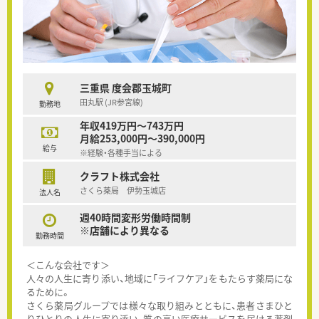
三重県 度会郡玉城町
田丸駅 (JR参宮線)
勤務地
年収419万円～743万円
月給253,000円～390,000円
給与
※経験・各種手当による
クラフト株式会社
さくら薬局 伊勢玉城店
法人名
週40時間変形労働時間制
※店舗により異なる
勤務時間
＜こんな会社です＞
人々の人生に寄り添い、地域に「ライフケア」をもたらす薬局にな
るために。
さくら薬局グループでは様々な取り組みとともに、患者さまひと
りひとりの人生に寄り添い、質の高い医療サービスを届ける薬剤