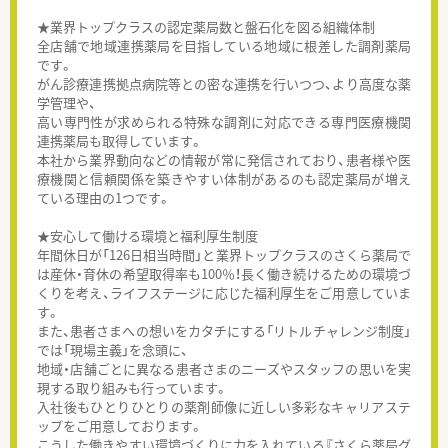
★業界トップクラスの認定薬局数と盤石化を図る組織体制
全店舗で地域連携薬局を目指している地域に根差した調剤薬局
です。
がん診療連携拠点病院等との密な連携を行いつつ、より高度な薬
学管理や、
高い専門性が求められる特殊な調剤に対応できる専門医療機関
連携薬局も取得しています。
本社から業界動向などの情報が常に発信されており、患者様や医
療機関と信頼関係を築きやすい体制があるのも認定薬局が増え
ている理由の1つです。
★安心して働ける環境と福利厚生制度
年間休日が「126日相当時間」と業界トップクラスのさくら薬局で
は産休・育休の希望取得率も100％！長く働き続けるための環境づ
くりを考え、ライフステージに応じた福利厚生をご用意していま
す。
また、患者さまへの想いをカタチにする「リトルチャレンジ制度」
では「現場主義」を念頭に、
地域・店舗ごとに異なる患者さまのニーズやスタッフの思いを実
現する取り組みも行っています。
入社後もひとりひとりの薬剤師像に近しい多彩なキャリアステ
ップをご用意しております。
こうした働きやすい環境づくりに力を入れている『さくら薬局グ