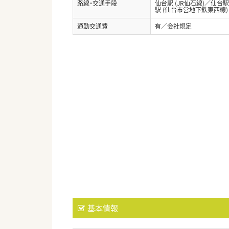
路線・交通手段
仙台駅 (JR仙石線)／仙台
駅 (仙台市営地下鉄東西線)
通勤交通費
有／会社規定
基本情報