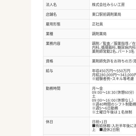
法人名
株式会社みらい工房
店舗名
東口駅前調剤薬局
雇用形態
正社員
業種
調剤薬局
業務内容
調剤／監査／服薬指導／在
内科、循環器科、糖尿病内科
薬剤師常勤2名、パート3名
資格
薬剤師免許をお持ちの方（
給与
年収450万円～550万円
月給280,000円～343,000
※経験者例・スキル等考慮
勤務時間
月～金
09：00～18：30（休憩60分）
土
09：00～16：00（休憩なし）
※週40時間のシフト制勤
※週5～6日勤務
※土曜日午後は１名体制
休日
日祝+1日
■有給休暇：入社半年後に
上 ■週休2日制