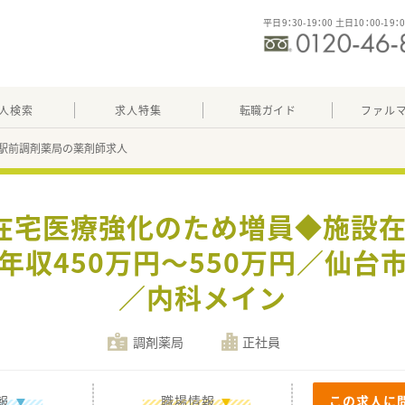
平日9：30-19：00 土日10：00-19：
人検索
求人特集
転職ガイド
ファル
駅前調剤薬局の薬剤師求人
◆在宅医療強化のため増員◆施設在
年収450万円～550万円／仙台
／内科メイン
調剤薬局
正社員
報
職場情報
この求人に