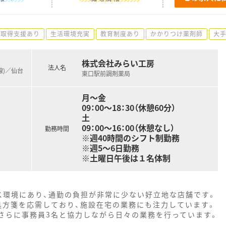
師取得支援あり
生活環境充実
教育制度あり
かかりつけ薬剤師
大
株式会社みらい工房
法人名
線)／仙台
東口駅前調剤薬局
月～金
09：00～18：30（休憩60分）
土
09：00～16：00（休憩なし）
勤務時間
※週40時間のシフト制勤務
※週5～6日勤務
※土曜日午後は１名体制
ス環境にあり、通勤の負担が非常に少ない好立地な店舗です。
処方箋を応需しており、施設在宅の業務にも注力しています。
、さらに事務員3名と協力しながら日々の業務を行っています。