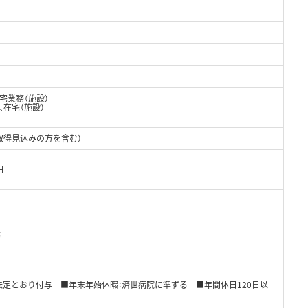
宅業務（施設）
、在宅（施設）
取得見込みの方を含む）
円
務
法定とおり付与 ■年末年始休暇：済世病院に準ずる ■年間休日120日以