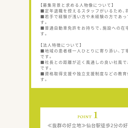
【募集背景と求める人物像について】
■定年退職を控えるスタッフがいるため、
■若手で経験が浅い方や未経験の方であっ
す。
■普通自動車免許をお持ちで、施設への在
す。
【法人特徴について】
■地域の患者様一人ひとりに寄り添い、丁
です。
■社長との距離が近く風通しの良い社風で
です。
■資格取得支援や独立支援制度などの教育
す。
≪抜群の好立地≫仙台駅徒歩2分の好