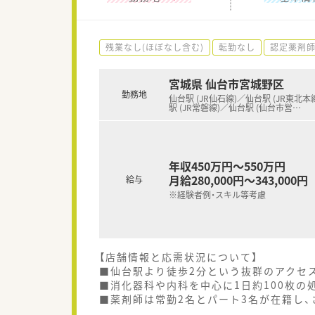
残業なし(ほぼなし含む)
転勤なし
認定薬剤
宮城県 仙台市宮城野区
勤務地
仙台駅 (JR仙石線)／仙台駅 (JR東北本
駅 (JR常磐線)／仙台駅 (仙台市営
…
年収450万円～550万円
月給280,000円～343,000円
給与
※経験者例・スキル等考慮
【店舗情報と応需状況について】
■仙台駅より徒歩2分という抜群のアクセ
■消化器科や内科を中心に1日約100枚の
■薬剤師は常勤2名とパート3名が在籍し