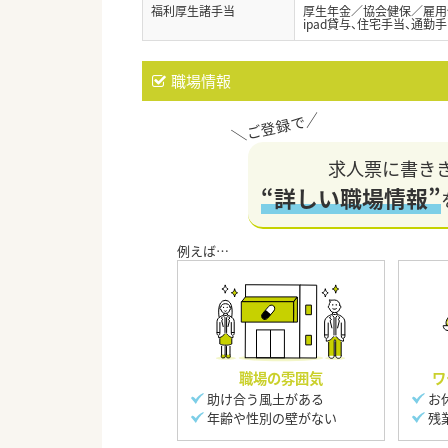
福利厚生諸手当
厚生年金／協会健保／雇用
ipad貸与、住宅手当、通勤
職場情報
求人票に書き
“詳しい職場情報”
職場の雰囲気
ワ
助け合う風土がある
お
年齢や性別の壁がない
残