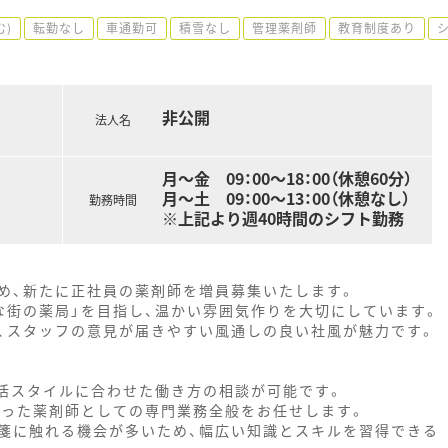
む)
転勤なし
車通勤可
積雪なし
管理薬剤師
教育制度あり
非公開
法人名
月～金 09：00～18：00（休憩60分）
月～土 09：00～13：00（休憩なし）
勤務時間
※上記より週40時間のシフト勤務
め、新たに正社員の薬剤師を増員募集いたします。
な街の薬局」を目指し、温かい雰囲気作りを大切にしています。
、スタッフの意見が届きやすい風通しの良い社風が魅力です。
生活スタイルに合わせた働き方の相談が可能です。
いった薬剤師としての専門業務全般をお任せします。
箋に触れる機会が多いため、幅広い知識とスキルを習得できる