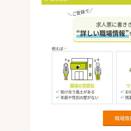
求人票に書き
“詳しい職場情報”
職場の雰囲気
ワ
助け合う風土がある
お
年齢や性別の壁がない
残
職場情