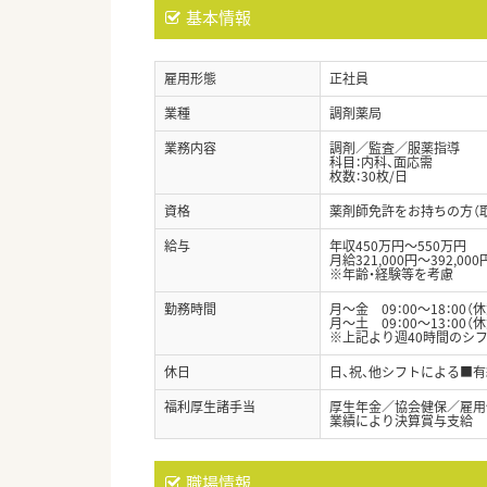
基本情報
雇用形態
正社員
業種
調剤薬局
業務内容
調剤／監査／服薬指導
科目：内科、面応需
枚数：30枚/日
資格
薬剤師免許をお持ちの方（
給与
年収450万円～550万円
月給321,000円～392,000
※年齢・経験等を考慮
勤務時間
月～金 09：00～18：00（
月～土 09：00～13：00（
※上記より週40時間のシ
休日
日、祝、他シフトによる■
福利厚生諸手当
厚生年金／協会健保／雇用
業績により決算賞与支給
職場情報