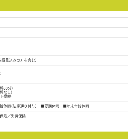
取得見込みの方を含む）
円
休憩60分）
休憩なし）
フト勤務
有給休暇（法定通り付与） ■夏期休暇 ■年末年始休暇
保険／労災保険