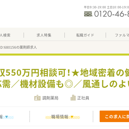
平日9：30-19：00 土日10：00-19：
人検索
求人特集
転職ガイド
ファル
ID：680156の薬剤師求人
収550万円相談可！★地域密着
応需／機材設備も◎／風通しのよ
調剤薬局
正社員
報
職場情報
この求人に