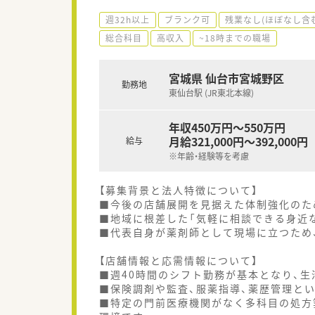
週32h以上
ブランク可
残業なし(ほぼなし含
総合科目
高収入
~18時までの職場
宮城県 仙台市宮城野区
勤務地
東仙台駅 (JR東北本線)
年収450万円～550万円
月給321,000円～392,000円
給与
※年齢・経験等を考慮
【募集背景と法人特徴について】
■今後の店舗展開を見据えた体制強化のた
■地域に根差した「気軽に相談できる身近
■代表自身が薬剤師として現場に立つため
【店舗情報と応需情報について】
■週40時間のシフト勤務が基本となり、
■保険調剤や監査、服薬指導、薬歴管理と
■特定の門前医療機関がなく多科目の処方