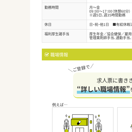
勤務時間
月～金
09：00～17：00（休憩60分）
※週5日、週35時間勤務
休日
日・祝・他1日 ■有給休
福利厚生諸手当
厚生年金／協会健保／雇用
管理薬剤師手当、通勤手当、
職場情報
求人票に書き
“詳しい職場情報”