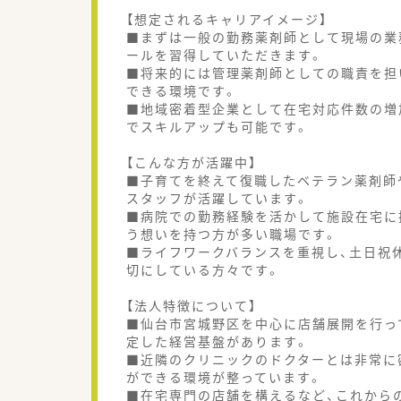
【想定されるキャリアイメージ】
■まずは一般の勤務薬剤師として現場の業
ールを習得していただきます。
■将来的には管理薬剤師としての職責を担
できる環境です。
■地域密着型企業として在宅対応件数の増
でスキルアップも可能です。
【こんな方が活躍中】
■子育てを終えて復職したベテラン薬剤師や
スタッフが活躍しています。
■病院での勤務経験を活かして施設在宅に
う想いを持つ方が多い職場です。
■ライフワークバランスを重視し、土日祝
切にしている方々です。
【法人特徴について】
■仙台市宮城野区を中心に店舗展開を行っ
定した経営基盤があります。
■近隣のクリニックのドクターとは非常に
ができる環境が整っています。
■在宅専門の店舗を構えるなど、これから