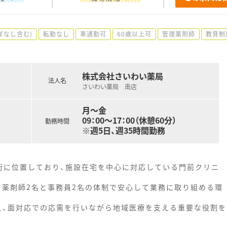
ぼなし含む)
転勤なし
車通勤可
60歳以上可
管理薬剤師
教育制
株式会社さいわい薬局
法人名
さいわい薬局 南店
月～金
09：00～17：00（休憩60分）
勤務時間
※週5日、週35時間勤務
街に位置しており、施設在宅を中心に対応している門前クリニ
、薬剤師2名と事務員2名の体制で安心して業務に取り組める環
数え、面対応での応需を行いながら地域医療を支える重要な役割を