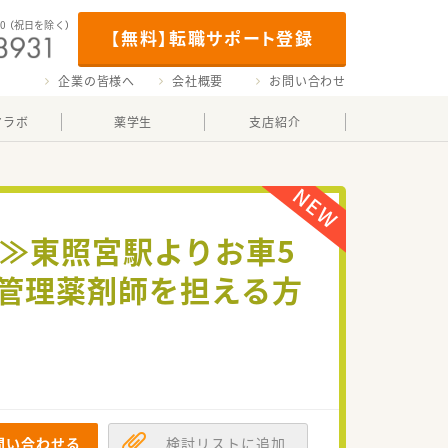
00
（祝日を除く）
【無料】転職サポート登録
企業の皆様へ
会社概要
お問い合わせ
マラボ
薬学生
支店紹介
上≫東照宮駅よりお車5
管理薬剤師を担える方
問い合わせる
検討リストに追加