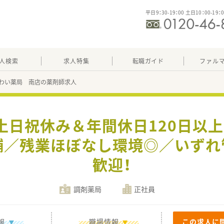
平日9：30-19：00 土日10：00-19：
人検索
求人特集
転職ガイド
ファル
わい薬局 南店の薬剤師求人
土日祝休み＆年間休日120日以
舗／残業ほぼなし環境◎／いずれ
歓迎！
調剤薬局
正社員
報
職場情報
この求人に