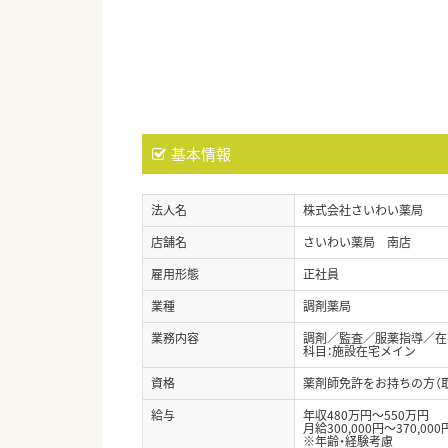
基本情報
法人名
株式会社さいわい薬局
店舗名
さいわい薬局 南店
雇用形態
正社員
業種
調剤薬局
業務内容
調剤／監査／服薬指導／在
科目：施設在宅メイン
資格
薬剤師免許をお持ちの方（
給与
年収480万円～550万円
月給300,000円～370,000
※年齢・経験考慮