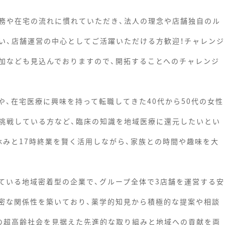
務や在宅の流れに慣れていただき、法人の理念や店舗独自のル
い、店舗運営の中心としてご活躍いただける方歓迎！チャレンジ
加なども見込んでおりますので、開拓することへのチャレンジ
、在宅医療に興味を持って転職してきた40代から50代の女性
挑戦している方など、臨床の知識を地域医療に還元したいとい
休みと17時終業を賢く活用しながら、家族との時間や趣味を大
ている地域密着型の企業で、グループ全体で3店舗を運営する安
密な関係性を築いており、薬学的知見から積極的な提案や相談
の超高齢社会を見据えた先進的な取り組みと地域への貢献を両