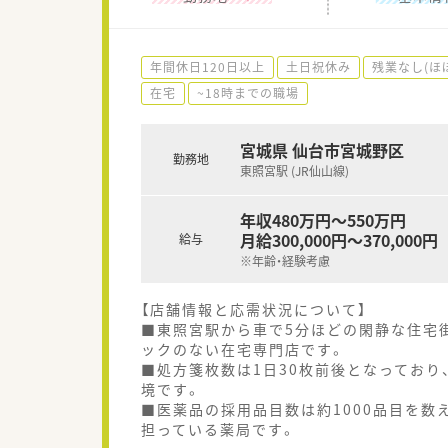
年間休日120日以上
土日祝休み
残業なし(ほ
在宅
~18時までの職場
宮城県 仙台市宮城野区
勤務地
東照宮駅 (JR仙山線)
年収480万円～550万円
月給300,000円～370,000円
給与
※年齢・経験考慮
【店舗情報と応需状況について】
■東照宮駅から車で5分ほどの閑静な住宅
ックのない在宅専門店です。
■処方箋枚数は1日30枚前後となっており
境です。
■医薬品の採用品目数は約1000品目を
担っている薬局です。