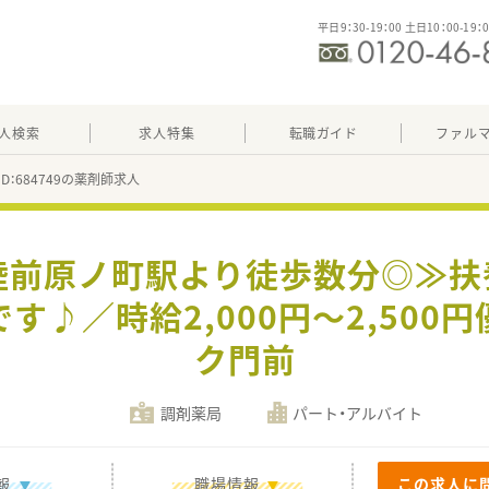
平日9：30-19：00 土日10：00-19：
人検索
求人特集
転職ガイド
ファル
ID：684749の薬剤師求人
陸前原ノ町駅より徒歩数分◎≫
す♪／時給2,000円～2,500
ク門前
調剤薬局
パート・アルバイト
報
職場情報
この求人に