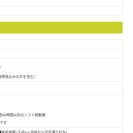
）
取得見込みの方を含む）
週40時間以内のシフト制勤務
です
■有給休暇（入社6ヶ月後から法定通り付与）