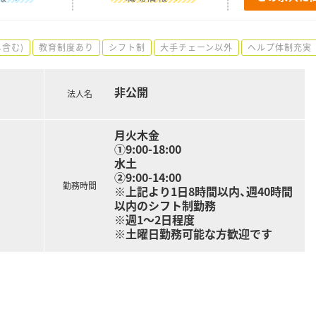
含む)
教育制度あり
シフト制
大手チェーン以外
ヘルプ体制充実
非公開
法人名
月火木金
①9:00-18:00
水土
②9:00-14:00
勤務時間
※上記より1日8時間以内、週40時間
以内のシフト制勤務
※週1～2日程度
※土曜日勤務可能な方歓迎です