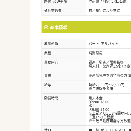
路線・交通手段
陸前原ノ町駅 (JR仙石線)
通勤交通費
有／規定により支給
基本情報
雇用形態
パート・アルバイト
業種
調剤薬局
業務内容
調剤／監査／服薬指導
婦人科 薬剤師1.5名（予定
資格
薬剤師免許をお持ちの方（
給与
時給2,000円～2,500円
※ご経験を考慮
勤務時間
月火木金
①9:00-18:00
水土
②9:00-14:00
※上記より1日8時間以内、
※週1～2日程度
※土曜日勤務可能な方歓迎
休日
■日祝、他シフトにより 