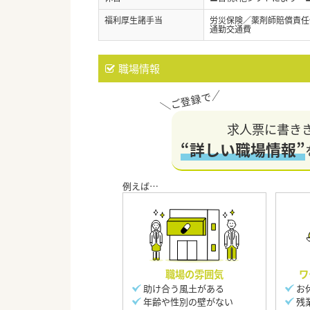
福利厚生諸手当
労災保険／薬剤師賠償責任
通勤交通費
職場情報
求人票に書き
“詳しい職場情報”
職場の雰囲気
ワ
助け合う風土がある
お
年齢や性別の壁がない
残