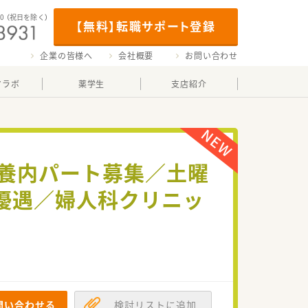
00
（祝日を除く）
【無料】転職サポート登録
企業の皆様へ
会社概要
お問い合わせ
マラボ
薬学生
支店紹介
扶養内パート募集／土曜
円優遇／婦人科クリニッ
問い合わせる
検討リストに追加