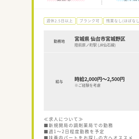
週休2.5日以上
ブランク可
残業なし(ほぼなし
宮城県 仙台市宮城野区
勤務地
陸前原ノ町駅 (JR仙石線)
時給2,000円～2,500円
給与
※ご経験を考慮
≪求人について≫
■新規開局の調剤薬局での勤務
■週1～2日程度勤務を予定
■扶養内パートをお探しの方へオススメ