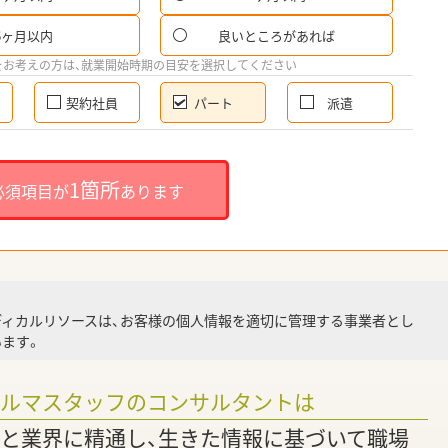
6ヶ月以内
良いところがあれば
希
をお考えの方は、就業開始時期の目安を選択してください
契約社員
パート
派遣
就
1箇所
必須項目が
あります
就業
ディカルリソースは、お客様の個人情報を適切に管理する事業者とし
ます。
調
ァルマスタッフのコンサルタントは
と業界に精通し、生きた情報に基づいて職場