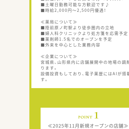
■土曜日勤務可能な方歓迎です♪
■時給2,000円～2,500円優遇！
≪薬局について≫
■陸前原ノ町駅より徒歩圏内の立地
■婦人科クリニックより処方箋を応需予定
■薬剤師1.5名でのオープンを予定
■外来を中心とした業務内容
≪企業について≫
宮城県、山形県内に店舗展開中の地場の調
ります。
設備投資もしており、電子薬歴にはAIが搭
す。
≪2025年11月新規オープンの店舗≫