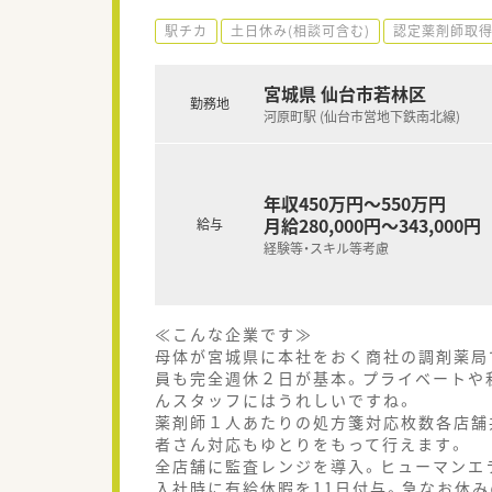
駅チカ
土日休み(相談可含む)
認定薬剤師取
宮城県 仙台市若林区
勤務地
河原町駅 (仙台市営地下鉄南北線)
年収450万円～550万円
月給280,000円～343,000円
給与
経験等・スキル等考慮
≪こんな企業です≫
母体が宮城県に本社をおく商社の調剤薬局
員も完全週休２日が基本。プライベートや
んスタッフにはうれしいですね。
薬剤師１人あたりの処方箋対応枚数各店舗共
者さん対応もゆとりをもって行えます。
全店舗に監査レンジを導入。ヒューマンエ
入社時に有給休暇を11日付与。急なお休