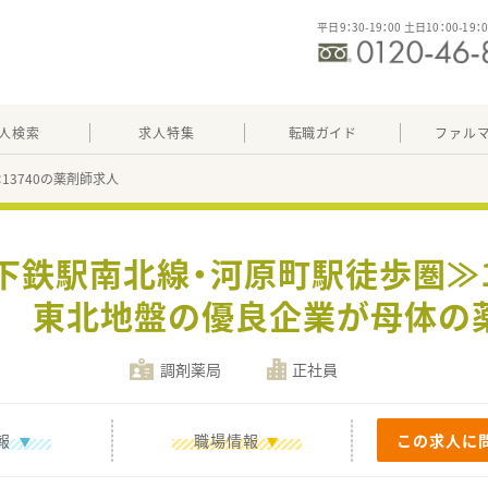
平日9：30-19：00 土日10：00-19：
人検索
求人特集
転職ガイド
ファル
：13740の薬剤師求人
下鉄駅南北線・河原町駅徒歩圏≫18
 東北地盤の優良企業が母体の
調剤薬局
正社員
報
職場情報
この求人に