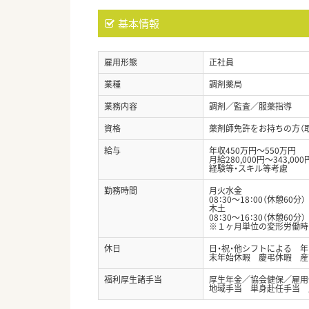
基本情報
雇用形態
正社員
業種
調剤薬局
業務内容
調剤／監査／服薬指導
資格
薬剤師免許をお持ちの方（
給与
年収450万円～550万円
月給280,000円～343,000
経験等・スキル等考慮
勤務時間
月火水金
08：30～18：00（休憩60分）
木土
08：30～16：30（休憩60分）
※１ヶ月単位の変形労働時
休日
日・祝・他シフトによる 年
末年始休暇 慶弔休暇 産
福利厚生諸手当
厚生年金／協会健保／雇用
地域手当 単身赴任手当 