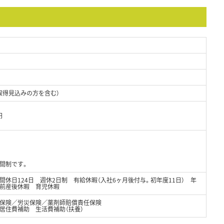
取得見込みの方を含む）
円
間制です。
間休日124日 週休2日制 有給休暇（入社6ヶ月後付与。初年度11日） 年
前産後休暇 育児休暇
保険／労災保険／薬剤師賠償責任保険
居住費補助 生活費補助（扶養）