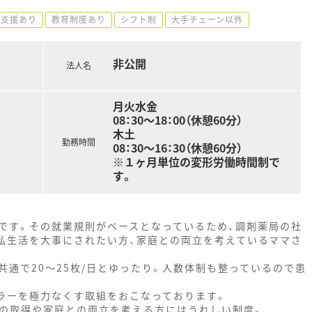
得支援あり
教育制度あり
シフト制
大手チェーン以外
非公開
法人名
月火水金
08：30～18：00（休憩60分）
木土
勤務時間
08：30～16：30（休憩60分）
※１ヶ月単位の変形労働時間制で
す。
です。その就業規則がベースとなっているため、調剤薬局の社
私生活を大事にされたい方、家庭との両立を考えているママさ
通で20～25枚/日とゆったり。人数体制も整っているので患
ラーを極力なくす取組をおこなっております。
みの取得や家庭との両立を考える方にはうれしい制度。