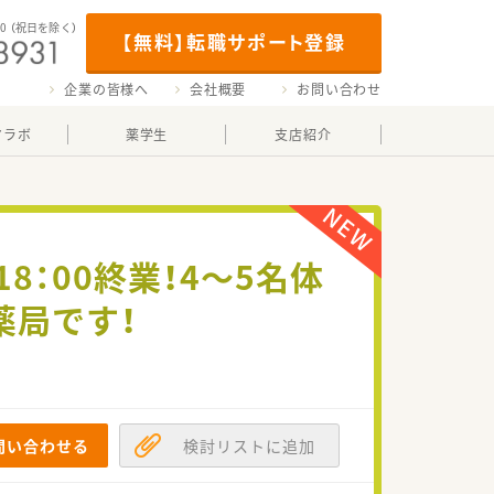
00
（祝日を除く）
【無料】転職サポート登録
企業の皆様へ
会社概要
お問い合わせ
マラボ
薬学生
支店紹介
：00終業！4～5名体
薬局です！
問い合わせる
検討リストに追加