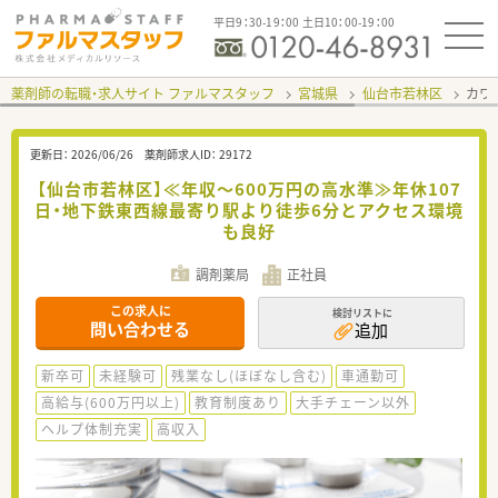
平日9：30-19：00 土日10：00-19：00
薬剤師の転職・求人サイト ファルマスタッフ
宮城県
仙台市若林区
カワ
更新日：
2026/06/26
薬剤師求人ID：
29172
【仙台市若林区】≪年収～600万円の高水準≫年休107
日・地下鉄東西線最寄り駅より徒歩6分とアクセス環境
も良好
調剤薬局
正社員
この求人に
検討リストに
問い合わせる
追加
新卒可
未経験可
残業なし(ほぼなし含む)
車通勤可
高給与(600万円以上)
教育制度あり
大手チェーン以外
ヘルプ体制充実
高収入