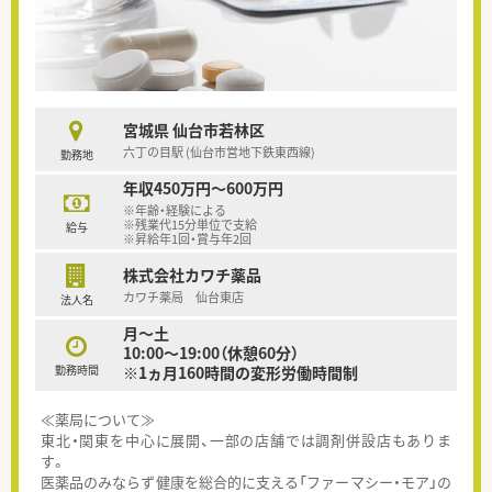
宮城県 仙台市若林区
六丁の目駅 (仙台市営地下鉄東西線)
勤務地
年収450万円～600万円
※年齢・経験による
※残業代15分単位で支給
給与
※昇給年1回・賞与年2回
株式会社カワチ薬品
カワチ薬局 仙台東店
法人名
月～土
10:00～19:00（休憩60分）
勤務時間
※1ヵ月160時間の変形労働時間制
≪薬局について≫
東北・関東を中心に展開、一部の店舗では調剤併設店もありま
す。
医薬品のみならず健康を総合的に支える「ファーマシー・モア」の