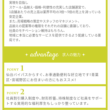
実現を目指し
スケール・品揃え・価格・利便性の充実した店舗運営で、
1店舗あたりの売上高は業界平均の3倍～5倍の売上を誇っている
安定企業。
また、売場戦略の策定やスタッフのマネジメント、
品揃えの提案等の権限をそれぞれの店舗に委譲しており、
社員のモチベーション維持はもちろん、
地域に本当に必要なサービスを提供できるよう配慮している薬
局です。
advantage
求人の魅力
仙台バイパスからすぐ、お車通勤便利な好立地です！青葉
区・宮城野区にお住まいの方にもおススメ！
社員割引購入制度や、財形貯蓄、持株制度など社員をサポー
トする実用的な福利厚生もしっかり整っています。