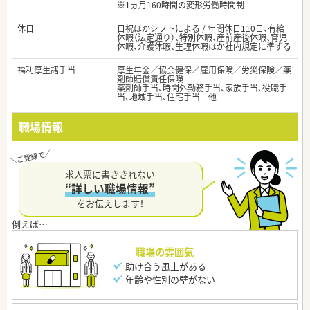
※1ヵ月160時間の変形労働時間制
休日
日祝ほかシフトによる / 年間休日110日、有給
休暇（法定通り）、特別休暇、産前産後休暇、育児
休暇、介護休暇、生理休暇ほか社内規定に準ずる
福利厚生諸手当
厚生年金／協会健保／雇用保険／労災保険／薬
剤師賠償責任保険
薬剤師手当、時間外勤務手当、家族手当、役職手
当、地域手当、住宅手当 他
職場情報
求人票に書ききれない
“詳しい職場情報”
をお伝えします！
職場の雰囲気
助け合う風土がある
年齢や性別の壁がない