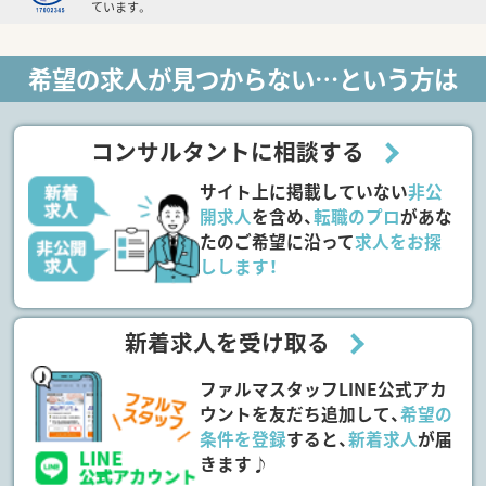
ています。
希望の求人が見つからない…という方は
コンサルタントに相談する
サイト上に掲載していない
非公
開求人
を含め、
転職のプロ
があな
たのご希望に沿って
求人をお探
しします！
新着求人を受け取る
ファルマスタッフLINE公式アカ
ウントを友だち追加して、
希望の
条件を登録
すると、
新着求人
が届
きます♪