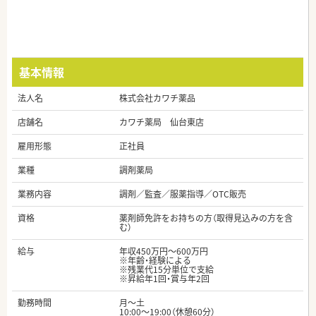
基本情報
法人名
株式会社カワチ薬品
店舗名
カワチ薬局 仙台東店
雇用形態
正社員
業種
調剤薬局
業務内容
調剤／監査／服薬指導／OTC販売
資格
薬剤師免許をお持ちの方（取得見込みの方を含
む）
給与
年収450万円～600万円
※年齢・経験による
※残業代15分単位で支給
※昇給年1回・賞与年2回
勤務時間
月～土
10:00～19:00（休憩60分）