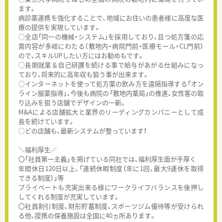
ます。
病診薬連携を強化することで、地域にお住いの患者様に高度な医
療の提供を実現しています。
○全店「同一の機械・システム」を採用しており、且つ処方箋の応
需内容が多岐にわたる（敷地内・病院門前・医療モール・CL門前）
ので、スキルUPしたい方にはお勧めもです。
○長期就業＆自己研讃を続ける事で給与があがる仕組みになっ
ており、将来的に高年収も狙う事が出来ます。
○インターネットを使って処方薬の飲み方を遠隔指導する「オン
ライン服薬指導」、今後も病院の「敷地内薬局」の推進、女性客の取
り込みを狙う店舗でデザインの一新。
M&Aによる店舗拡大と業界のリーディングカンパニーとして成
長を続けています。
○どの店舗も、最新システムが整っています！
＼福利厚生／
〇「社員第一主義」を掲げている同社では、福利厚生面が手厚く
年間休日120日以上、「連続休暇制度（年に1回、最大9連休を取得
できる制度）」等
プライベートも充実出来る様にワークライフバランスを後押し
してくれる制度が充実しています。
〇社員割引制度、財形貯蓄制度、スポーツジム優待等が受けられ
る他、提携の保養施設は全国に40ヵ所あります。