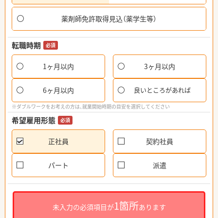
薬剤師免許取得見込（薬学生等）
転職時期
必須
1ヶ月以内
3ヶ月以内
6ヶ月以内
良いところがあれば
※ダブルワークをお考えの方は、就業開始時期の目安を選択してください
希望雇用形態
必須
正社員
契約社員
パート
派遣
1箇所
未入力の必須項目が
あります