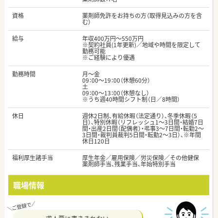
資格
薬剤師免許をお持ちの方（取得見込みの方を含
む）
給与
年収400万円～550万円
※契約社員(1年更新)／地域や時間を限定して
勤務可能
※ご経験により優遇
勤務時間
月～金
09：00～19：00（休憩60分）
土
09：00～13：00（休憩なし）
※うち週40時間シフト制（日／8時間）
休日
週休2日制、有給休暇（法定通り）、冬季休暇（5
日）、特別休暇（リフレッシュ1～3日間・結婚7日
間・出産2日間（配偶者）・弔事3～7日間・転勤2～
3日間・裁判員裁判5日間・転勤2～3日）、※年間
休日120日
福利厚生諸手当
厚生年金／雇用保険／労災保険／その他健保
薬剤師手当、残業手当、年始特別手当
職場情報