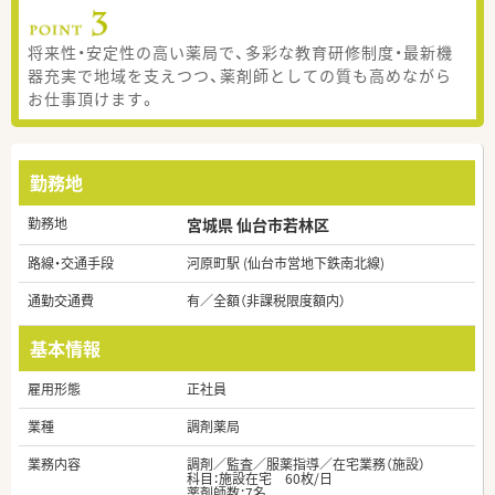
将来性・安定性の高い薬局で、多彩な教育研修制度・最新機
器充実で地域を支えつつ、薬剤師としての質も高めながら
お仕事頂けます。
勤務地
勤務地
宮城県 仙台市若林区
路線・交通手段
河原町駅 (仙台市営地下鉄南北線)
通勤交通費
有／全額（非課税限度額内）
基本情報
雇用形態
正社員
業種
調剤薬局
業務内容
調剤／監査／服薬指導／在宅業務（施設）
科目：施設在宅 60枚/日
薬剤師数：7名