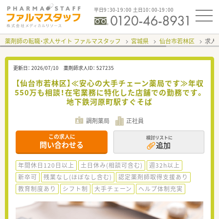
平日9：30-19：00 土日10：00-19：00
薬剤師の転職・求人サイト ファルマスタッフ
宮城県
仙台市若林区
求人I
更新日：
2026/07/10
薬剤師求人ID：
527235
【仙台市若林区】≪安心の大手チェーン薬局です≫年収
550万も相談！在宅業務に特化した店舗での勤務です。
地下鉄河原町駅すぐそば
調剤薬局
正社員
この求人に
検討リストに
問い合わせる
追加
年間休日120日以上
土日休み(相談可含む)
週32h以上
新卒可
残業なし(ほぼなし含む)
認定薬剤師取得支援あり
教育制度あり
シフト制
大手チェーン
ヘルプ体制充実