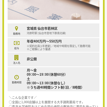
宮城県 仙台市若林区
河原町駅 (仙台市営地下鉄南北線)
勤務地
年収400万円～550万円
※契約社員(1年更新)／地域や時間を限定して勤務可能
給与
※ご経験により優遇
非公開
法人名
月～金
09：00～19：00（休憩60分）
土
勤務時間
09：00～13：00（休憩なし）
※うち週40時間シフト制（日／8時間）
＼こんな企業です／
○全国に1,000店舗以上を展開する大手調剤薬局です。
○東京大学病院をはじめ全国の病院の敷地内に薬局を持ってい