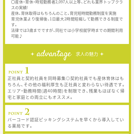
〇産休・育休・時短勤務者2,097人以上等、どれも業界トップクラ
スの実績!
産休、育休取得はもちろんのこと、育児短時間勤務制度を実施
育児休業より復帰後、1日最大2時間短縮して勤務できる制度で
す。
法律では3歳までですが、同社では小学校就学時までの期間利用
可能♪
advantage
求人の魅力
正社員と契約社員を同時募集◎契約社員でも産休育休はも
ちろん、その他の福利厚生も正社員と変わらない待遇です。
エリア・勤務時間(週40時間)を制限でき、残業もほぼなく帰
宅と家庭との両立にもオススメ。
バーコード認証ピッキングシステムを早くから導入してい
る薬局です。