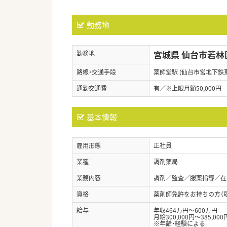
勤務地
宮城県 仙台市若林
勤務地
路線・交通手段
薬師堂駅 (仙台市営地下鉄
通勤交通費
有／※上限月額50,000円
基本情報
雇用形態
正社員
業種
調剤薬局
業務内容
調剤／監査／服薬指導／在
資格
薬剤師免許をお持ちの方（
給与
年収464万円～600万円
月給300,000円～385,000
※年齢・経験による