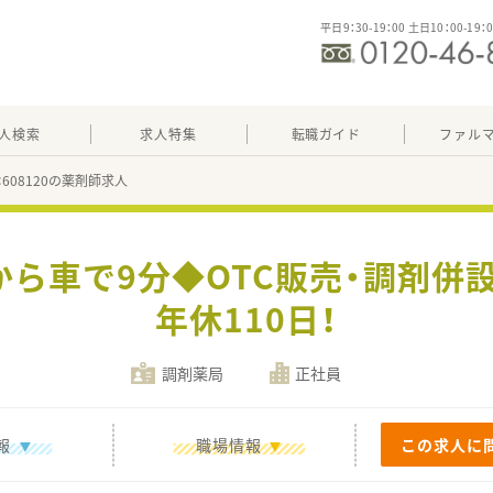
平日9：30-19：00 土日10：00-19：
人検索
求人特集
転職ガイド
ファル
：608120の薬剤師求人
から車で9分◆OTC販売・調剤併
年休110日！
調剤薬局
正社員
報
職場情報
この求人に