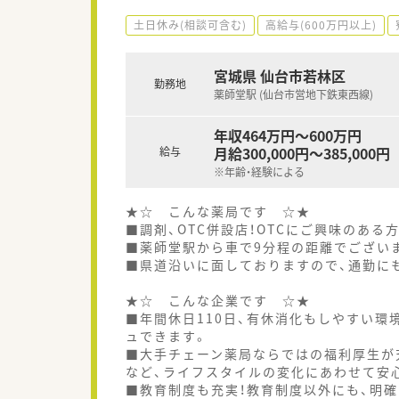
土日休み(相談可含む)
高給与(600万円以上)
宮城県 仙台市若林区
勤務地
薬師堂駅 (仙台市営地下鉄東西線)
年収464万円～600万円
月給300,000円～385,000円
給与
※年齢・経験による
★☆ こんな薬局です ☆★
■調剤、OTC併設店！OTCにご興味のある
■薬師堂駅から車で9分程の距離でござい
■県道沿いに面しておりますので、通勤に
★☆ こんな企業です ☆★
■年間休日110日、有休消化もしやすい環
ュできます。
■大手チェーン薬局ならではの福利厚生が
など、ライフスタイルの変化にあわせて安
■教育制度も充実！教育制度以外にも、明