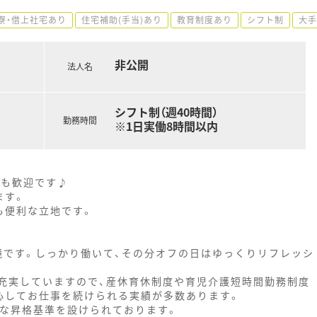
寮・借上社宅あり
住宅補助(手当)あり
教育制度あり
シフト制
大手
非公開
法人名
シフト制（週40時間）
勤務時間
※1日実働8時間以内
方も歓迎です♪
ます。
も便利な立地です。
境です。しっかり働いて、その分オフの日はゆっくりリフレッシ
充実していますので、産休育休制度や育児介護短時間勤務制度
心してお仕事を続けられる実績が多数あります。
確な昇格基準を設けられております。