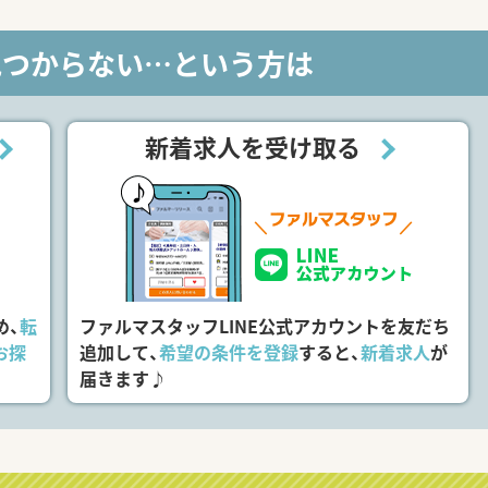
見つからない…という方は
新着求人を受け取る
め、
転
ファルマスタッフLINE公式アカウントを友だち
お探
追加して、
希望の条件を登録
すると、
新着求人
が
届きます♪