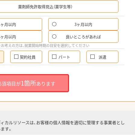
希
薬剤師免許取得見込（薬学生等）
1ヶ月以内
3ヶ月以内
6ヶ月以内
良いところがあれば
をお考えの方は、就業開始時期の目安を選択してください
契約社員
パート
派遣
1箇所
必須項目が
あります
ディカルリソースは、お客様の個人情報を適切に管理する事業者とし
ます。