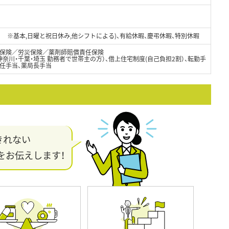
0日 ※基本,日曜と祝日休み,他シフトによる)、有給休暇、慶弔休暇、特別休暇
保険／労災保険／薬剤師賠償責任保険
神奈川・千葉・埼玉 勤務者で世帯主の方）、借上住宅制度(自己負担2割）、転勤手
赴任手当、薬局長手当
きれない
をお伝えします！