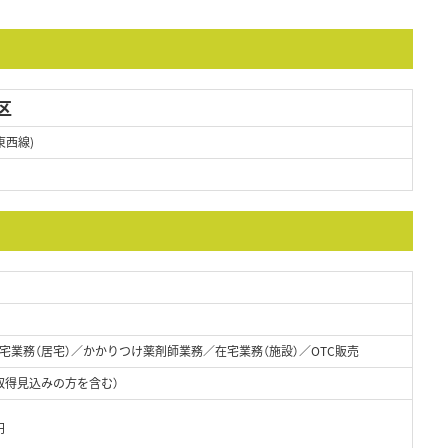
区
東西線)
宅業務（居宅）／かかりつけ薬剤師業務／在宅業務（施設）／OTC販売
取得見込みの方を含む）
円