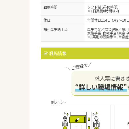
勤務時間
シフト制（週40時間）
※1日実働8時間以内
休日
年間休日114日 （月9～1
福利厚生諸手当
厚生年金／協会健保／雇用
家族手当、住宅手当（東京・
当、薬剤師転勤手当、単身
職場情報
求人票に書き
“詳しい職場情報”