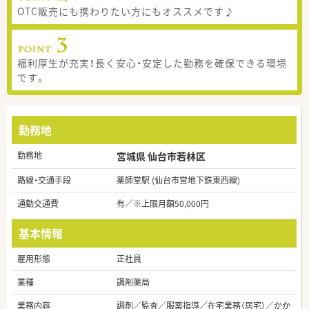
OTC販売にも携わりたい方にもオススメです♪
福利厚生が充実！長く安心・安定した勤務を確保できる環境
です。
勤務地
勤務地
宮城県 仙台市若林区
路線・交通手段
薬師堂駅 (仙台市営地下鉄東西線)
通勤交通費
有／※上限月額50,000円
基本情報
雇用形態
正社員
業種
調剤薬局
業務内容
調剤／監査／服薬指導／在宅業務（居宅）／かか