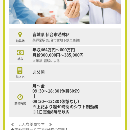
宮城県 仙台市若林区
薬師堂駅 (仙台市営地下鉄東西線)
勤務地
年収464万円～600万円
月給300,000円～385,000円
給与
※年齢・経験による
非公開
法人名
月～金
09：30～18：30（休憩60分）
土
09：30～13：30（休憩なし）
勤務時間
※上記より週40時間のシフト制勤務
※1日実働8時間以内
≪ こんな薬局です ≫
◆薬師堂駅から車で4分程の距離！