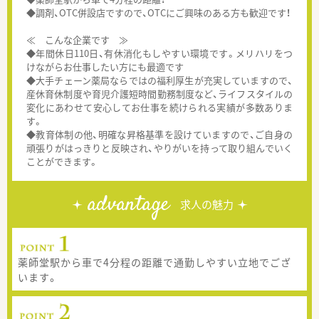
◆調剤、OTC併設店ですので、OTCにご興味のある方も歓迎です！
≪ こんな企業です ≫
◆年間休日110日、有休消化もしやすい環境です。メリハリをつ
けながらお仕事したい方にも最適です
◆大手チェーン薬局ならではの福利厚生が充実していますので、
産休育休制度や育児介護短時間勤務制度など、ライフスタイルの
変化にあわせて安心してお仕事を続けられる実績が多数ありま
す。
◆教育体制の他、明確な昇格基準を設けていますので、ご自身の
頑張りがはっきりと反映され、やりがいを持って取り組んでいく
ことができます。
advantage
求人の魅力
薬師堂駅から車で4分程の距離で通勤しやすい立地でござ
います。