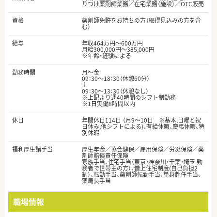
りつけ薬剤師業務／在宅業務（施設）／OTC販売
資格
薬剤師免許をお持ちの方（取得見込みの方を含
む）
給与
年収464万円～600万円
月給300,000円～385,000円
※年齢・経験による
勤務時間
月～金
09：30～18：30（休憩60分）
土
09：30～13：30（休憩なし）
※上記より週40時間のシフト制勤務
※1日実働8時間以内
休日
年間休日114日 （月9～10日 ※基本,日曜と祝
日休み,他シフトによる)、有給休暇、慶弔休暇、特
別休暇
福利厚生諸手当
厚生年金／協会健保／雇用保険／労災保険／薬
剤師賠償責任保険
家族手当、住宅手当（東京・神奈川・千葉・埼玉 勤
務者で世帯主の方）、借上住宅制度(自己負担2
割）、転勤手当、薬剤師転勤手当、単身赴任手当、
薬局長手当
職場情報