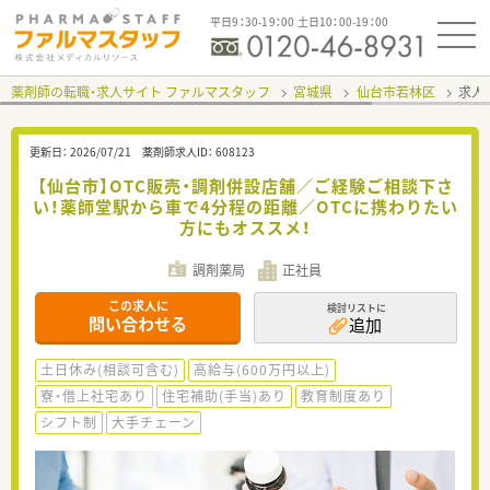
平日9：30-19：00 土日10：00-19：00
薬剤師の転職・求人サイト ファルマスタッフ
宮城県
仙台市若林区
求人I
更新日：
2026/07/21
薬剤師求人ID：
608123
【仙台市】OTC販売・調剤併設店舗／ご経験ご相談下さ
い！薬師堂駅から車で4分程の距離／OTCに携わりたい
方にもオススメ！
調剤薬局
正社員
この求人に
検討リストに
問い合わせる
追加
土日休み(相談可含む)
高給与(600万円以上)
寮・借上社宅あり
住宅補助(手当)あり
教育制度あり
シフト制
大手チェーン