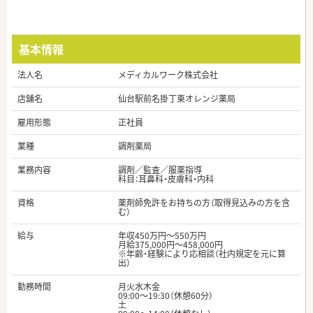
基本情報
法人名
メディカルワーク株式会社
店舗名
仙台駅前名掛丁東オレンジ薬局
雇用形態
正社員
業種
調剤薬局
業務内容
調剤／監査／服薬指導
科目：耳鼻科・皮膚科・内科
資格
薬剤師免許をお持ちの方（取得見込みの方を含
む）
給与
年収450万円～550万円
月給375,000円～458,000円
※年齢・経験により応相談（社内規定を元に算
出）
勤務時間
月火水木金
09:00～19:30（休憩60分）
土