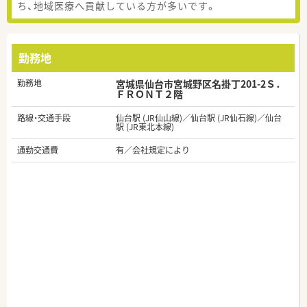
ち、地域医療へ貢献している方が多いです。
勤務地
勤務地
宮城県仙台市宮城野区名掛丁201-2Ｓ．
ＦＲＯＮＴ２階
路線・交通手段
仙台駅 (JR仙山線)／仙台駅 (JR仙石線)／仙台
駅 (JR東北本線)
通勤交通費
有／会社規定により