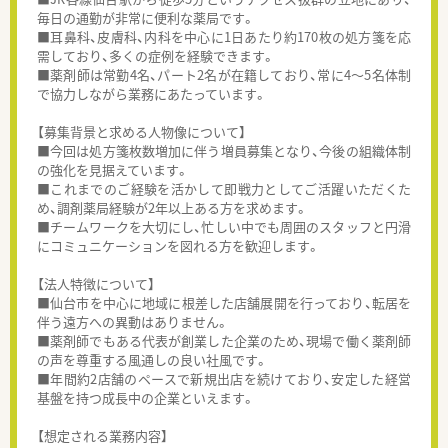
毎日の通勤が非常に便利な薬局です。
■耳鼻科、皮膚科、内科を中心に1日あたり約170枚の処方箋を応
需しており、多くの症例を経験できます。
■薬剤師は常勤4名、パート2名が在籍しており、常に4～5名体制
で協力しながら業務にあたっています。
【募集背景と求める人物像について】
■今回は処方箋枚数増加に伴う増員募集となり、今後の組織体制
の強化を見据えています。
■これまでのご経験を活かして即戦力としてご活躍いただくた
め、調剤薬局経験が2年以上ある方を求めます。
■チームワークを大切にし、忙しい中でも周囲のスタッフと円滑
にコミュニケーションを図れる方を歓迎します。
【法人特徴について】
■仙台市を中心に地域に根差した店舗展開を行っており、転居を
伴う遠方への異動はありません。
■薬剤師でもある代表が創業した企業のため、現場で働く薬剤師
の声を尊重する風通しの良い社風です。
■年間約2店舗のペースで新規出店を続けており、安定した経営
基盤を持つ成長中の企業といえます。
【想定される業務内容】