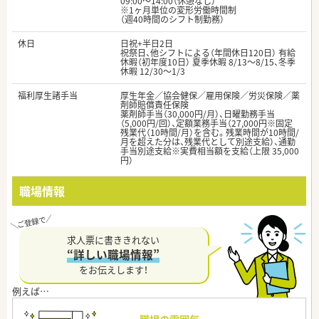
09:00～14:00（休憩なし）
※1ヶ月単位の変形労働時間制
（週40時間のシフト制勤務）
休日
日祝+半日2日
祝祭日、他シフトによる（年間休日120日） 有給
休暇（初年度10日） 夏季休暇 8/13～8/15、冬季
休暇 12/30～1/3
福利厚生諸手当
厚生年金／協会健保／雇用保険／労災保険／薬
剤師賠償責任保険
薬剤師手当（30,000円/月）、日曜勤務手当
（5,000円/回）、定額業務手当（27,000円※固定
残業代（10時間/月）を含む。残業時間が10時間/
月を超えた分は、残業代として別途支給）、通勤
手当別途支給※実費相当額を支給（上限 35,000
円）
職場情報
求人票に書ききれない
“詳しい職場情報”
をお伝えします！