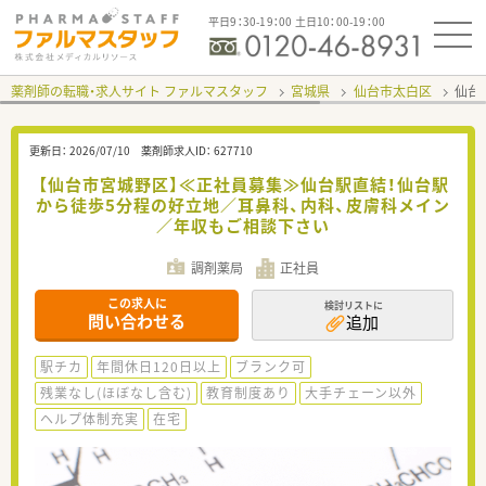
平日9：30-19：00 土日10：00-19：00
薬剤師の転職・求人サイト ファルマスタッフ
宮城県
仙台市太白区
仙台
更新日：
2026/07/10
薬剤師求人ID：
627710
【仙台市宮城野区】≪正社員募集≫仙台駅直結！仙台駅
から徒歩5分程の好立地／耳鼻科、内科、皮膚科メイン
／年収もご相談下さい
調剤薬局
正社員
この求人に
検討リストに
問い合わせる
追加
駅チカ
年間休日120日以上
ブランク可
残業なし(ほぼなし含む)
教育制度あり
大手チェーン以外
ヘルプ体制充実
在宅