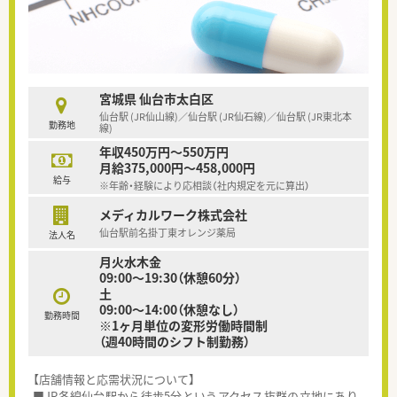
宮城県 仙台市太白区
仙台駅 (JR仙山線)／仙台駅 (JR仙石線)／仙台駅 (JR東北本
勤務地
線)
年収450万円～550万円
月給375,000円～458,000円
給与
※年齢・経験により応相談（社内規定を元に算出）
メディカルワーク株式会社
仙台駅前名掛丁東オレンジ薬局
法人名
月火水木金
09:00～19:30（休憩60分）
土
09:00～14:00（休憩なし）
勤務時間
※1ヶ月単位の変形労働時間制
（週40時間のシフト制勤務）
【店舗情報と応需状況について】
■JR各線仙台駅から徒歩5分というアクセス抜群の立地にあり、