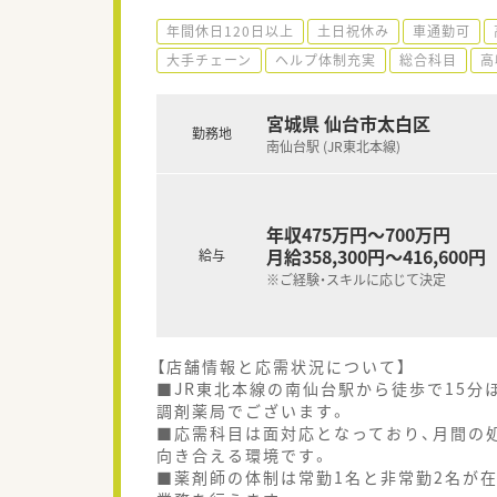
年間休日120日以上
土日祝休み
車通勤可
大手チェーン
ヘルプ体制充実
総合科目
高
宮城県 仙台市太白区
勤務地
南仙台駅 (JR東北本線)
年収475万円～700万円
月給358,300円～416,600円
給与
※ご経験・スキルに応じて決定
【店舗情報と応需状況について】
■JR東北本線の南仙台駅から徒歩で15
調剤薬局でございます。
■応需科目は面対応となっており、月間の
向き合える環境です。
■薬剤師の体制は常勤1名と非常勤2名が