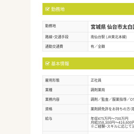
勤務地
宮城県 仙台市太白
勤務地
路線・交通手段
南仙台駅 (JR東北本線)
通勤交通費
有／全額
基本情報
雇用形態
正社員
業種
調剤薬局
業務内容
調剤／監査／服薬指導／O
資格
薬剤師免許をお持ちの方（
給与
年収475万円～700万円
月給358,300円～416,600
※ご経験・スキルに応じて