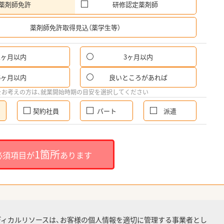
薬剤師免許
研修認定薬剤師
希
薬剤師免許取得見込（薬学生等）
1ヶ月以内
3ヶ月以内
6ヶ月以内
良いところがあれば
をお考えの方は、就業開始時期の目安を選択してください
契約社員
パート
派遣
1箇所
必須項目が
あります
ディカルリソースは、お客様の個人情報を適切に管理する事業者とし