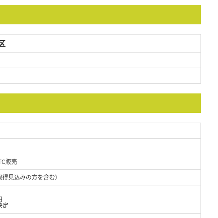
区
TC販売
取得見込みの方を含む）
円
決定