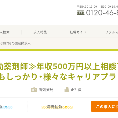
平日9：30-19：00 土日10：00-19：
人検索
求人特集
転職ガイド
ファル
：698768の薬剤師求人
勤薬剤師≫年収500万円以上相談
もしっかり・様々なキャリアプ
調剤薬局
正社員
報
職場情報
この求人に