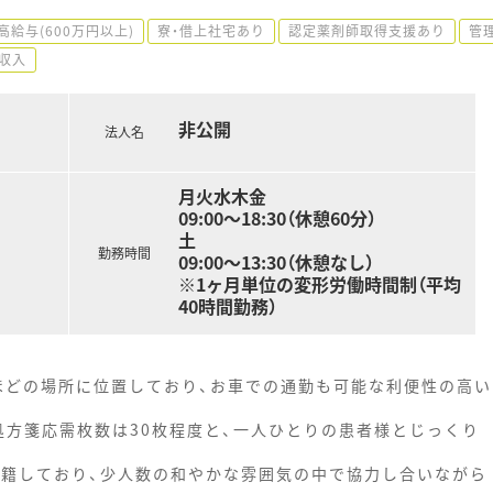
高給与(600万円以上)
寮・借上社宅あり
認定薬剤師取得支援あり
管
収入
非公開
法人名
月火水木金
09:00～18:30（休憩60分）
土
勤務時間
09:00～13:30（休憩なし）
※1ヶ月単位の変形労働時間制（平均
40時間勤務）
分ほどの場所に位置しており、お車での通勤も可能な利便性の高い
処方箋応需枚数は30枚程度と、一人ひとりの患者様とじっくり
在籍しており、少人数の和やかな雰囲気の中で協力し合いながら