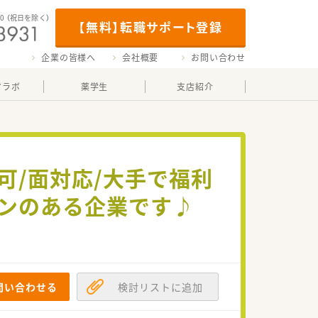
00
（祝日を除く）
【無料】転職サポート登録
企業の皆様へ
会社概要
お問い合わせ
マラボ
薬学生
支店紹介
可/面対応/大手で福利
ランのある企業です♪
問い合わせる
検討リストに追加