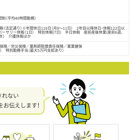
制（平均40時間勤務）
（法定通り）※年間休日116日（月9～11日） 2年目以降休日・休暇122日以
バーサリー休暇（1日） 特別休暇(7日) 半日休暇 産前産後休業(産前6週、
2年） 介護休暇ほか
保険／労災保険／薬剤師賠償責任保険／薬業健保
） 特別勤務手当（最大5万円支給あり）
きれない
をお伝えします！