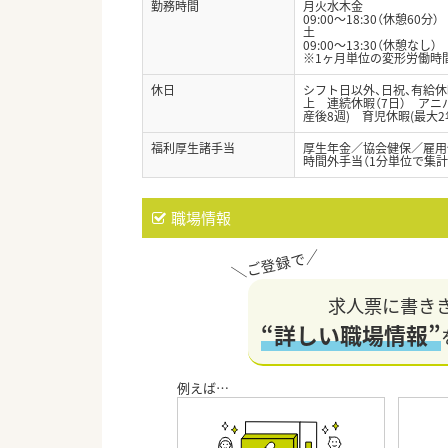
勤務時間
月火水木金
09:00～18:30（休憩60分）
土
09:00～13:30（休憩なし）
※1ヶ月単位の変形労働時間
休日
シフト日以外、日祝、有給休暇
上 連続休暇（7日） アニ
産後8週) 育児休暇(最大
福利厚生諸手当
厚生年金／協会健保／雇用
時間外手当（1分単位で集計
職場情報
求人票に書き
“詳しい職場情報”