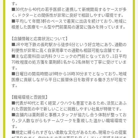
す。
■30代から40代の若手医師と連携して新規開局するケースが多
く、ドクターとの関係性が非常に良好で相談しやすい環境です。
■平均して年間3軒のペースで着実に出店を続けており、地域に
根差した医療モール型や門前薬局の運営に強みを持っています。
【店舗情報と応需状況について】
■JRや地下鉄の長町駅から徒歩6分という好立地にあり、通勤の
利便性が非常に高く自家用車での通勤も相談可能な店舗です。
■主な応需科目は内科クリニックの門前となっており、1日平均
70枚程度の処方箋を薬剤師1名から2名体制で丁寧に受けていま
す。
■日曜日の開局時間は9時から16時30分までとなっており、地域
医療に貢献しながら平日に振替休日を取得する働き方が可能で
す。
【職場環境と雰囲気】
■代表が40代と若く経営ノウハウも豊富であるため、活気にあふ
れた雰囲気の中で新しいことに挑戦しやすい社風が特徴です。
■店舗内は薬剤師と事務スタッフが協力し合う体制が整ってお
り、少人数ながらもチームワークを重視した温かい職場環境で
す。
■規定に縛られすぎない柔軟な文化があるため、現場からの提案
が通りやすく、自分たちの手で薬局を良くしていく実感を持てま