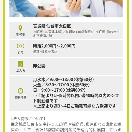
宮城県 仙台市太白区
長町駅 (JR東北本線)／長町駅 (JR常磐線)／長町駅 (仙台市営
勤務地
地下鉄南北線)
時給2,000円～2,000円
年齢・経験を考慮
給与
非公開
法人名
月水木／9:00～18:00（休憩60分）
火金／8:30～17:00（休憩60分）
日／9:00～17:00（休憩60分）
※上記より1日8時間以内、週40時間以内のシフ
勤務時間
ト制勤務です
※上記より週3～4日ご勤務可能な方歓迎です
【法人特徴について】
■宮城県仙台市を中心に、山形県や福島県、東京都など東北と関
東のエリアに合計16店舗の調剤薬局を精力的に展開していま