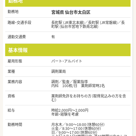
勤務地
勤務地
宮城県 仙台市太白区
路線・交通手段
長町駅 (JR東北本線)／長町駅 (JR常磐線)／長
町駅 (仙台市営地下鉄南北線)
通勤交通費
有
基本情報
雇用形態
パート・アルバイト
業種
調剤薬局
業務内容
調剤／監査／服薬指導
内科 100枚/日 薬剤師常時2名
資格
薬剤師免許をお持ちの方（取得見込みの方を含
む）
給与
時給2,000円～2,000円
年齢・経験を考慮
勤務時間
月水木／9:00～18:00（休憩60分）
火金／8:30～17:00（休憩60分）
日／9:00～17:00（休憩60分）