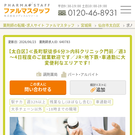
平日9：30-19：00 土日10：00-19：00
薬剤師の転職・求人サイト ファルマスタッフ
宮城県
仙台市太白区
求人I
更新日：
2026/06/23
薬剤師求人ID：
640783
【太白区】≪長町駅徒歩6分≫内科クリニック門前／週3
～4日程度のご就業歓迎です／JR・地下鉄・車通勤に大
変便利なエリアです！
調剤薬局
パート・アルバイト
この求人に
検討リストに
問い合わせる
追加
駅チカ
週32h以上
残業なし(ほぼなし含む)
車通勤可
大手チェーン以外
~18時までの職場