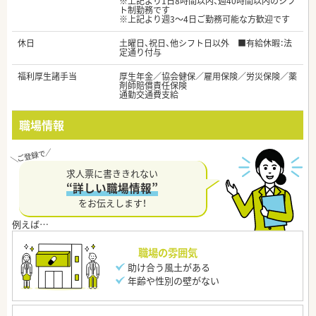
※上記より1日8時間以内、週40時間以内のシフ
ト制勤務です
※上記より週3～4日ご勤務可能な方歓迎です
休日
土曜日、祝日、他シフト日以外 ■有給休暇：法
定通り付与
福利厚生諸手当
厚生年金／協会健保／雇用保険／労災保険／薬
剤師賠償責任保険
通勤交通費支給
職場情報
求人票に書ききれない
“詳しい職場情報”
をお伝えします！
職場の雰囲気
助け合う風土がある
年齢や性別の壁がない