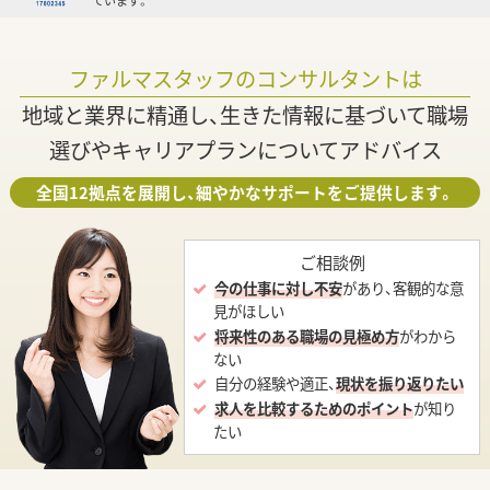
ています。
ファルマスタッフのコンサルタントは
地域と業界に精通し、生きた情報に基づいて職場
選びやキャリアプランについてアドバイス
全国12拠点を展開し、細やかなサポートをご提供します。
ご相談例
今の仕事に対し不安
があり、客観的な意
見がほしい
将来性のある職場の見極め方
がわから
ない
自分の経験や適正、
現状を振り返りたい
求人を比較するためのポイント
が知り
たい