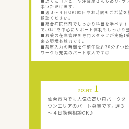
■近くにコンビニや洋食屋さんもあり、ラ
事いただけます。
■週３～４日OK！曜日やお時間もご希望
相談ください。
■総合病院門前でしっかり科目を学べます
で、OJTを中心にサポート体制もしっかり
■お薬の在庫管理を専門スタッフが実施！
来る環境も魅力です。
■薬歴入力の時間を午前午後約30分ずつ
ワークも充実のパート求人です◎
仙台市内でも人気の高い泉パークタ
ウンエリアのパート募集です。週３
～４日勤務相談OK♪