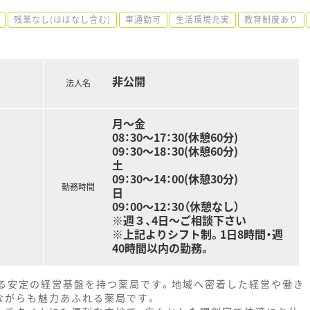
残業なし(ほぼなし含む)
車通勤可
生活環境充実
教育制度あり
非公開
法人名
月～金
08：30～17：30(休憩60分)
09：30～18：30(休憩60分)
土
09：30～14：00(休憩30分)
勤務時間
日
09：00～12：30（休憩なし）
※週３、4日～ご相談下さい
※上記よりシフト制。1日8時間・週
40時間以内の勤務。
る安定の経営基盤を持つ薬局です。地域へ密着した経営や働き
ながらも魅力あふれる薬局です。