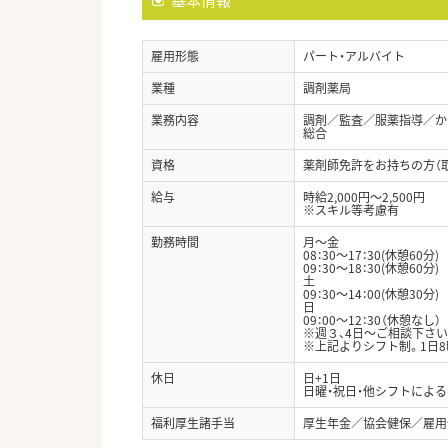
雇用形態
パート・アルバイト
業種
調剤薬局
業務内容
調剤／監査／服薬指導／か
総合
資格
薬剤師免許をお持ちの方（
給与
時給2,000円～2,500円
※スキル等考慮有
勤務時間
月～金
08：30～17：30(休憩60分)
09：30～18：30(休憩60分)
土
09：30～14：00(休憩30分)
日
09：00～12：30（休憩なし）
※週３、4日～ご相談下さい
※上記よりシフト制。1日8
休日
日+1日
日曜・祝日・他シフトによる
福利厚生諸手当
厚生年金／協会健保／雇用