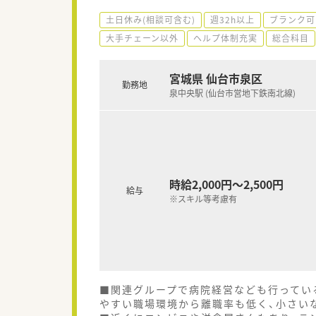
土日休み(相談可含む)
週32h以上
ブランク可
大手チェーン以外
ヘルプ体制充実
総合科目
宮城県 仙台市泉区
勤務地
泉中央駅 (仙台市営地下鉄南北線)
時給2,000円～2,500円
給与
※スキル等考慮有
■関連グループで病院経営なども行ってい
やすい職場環境から離職率も低く、小さい