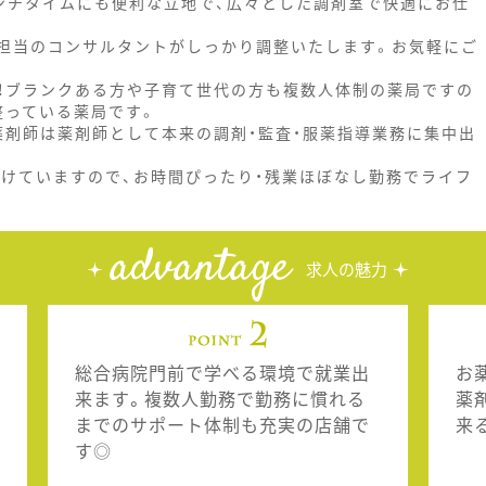
ンチタイムにも便利な立地で、広々とした調剤室で快適にお仕
を担当のコンサルタントがしっかり調整いたします。お気軽にご
！ブランクある方や子育て世代の方も複数人体制の薬局ですの
整っている薬局です。
薬剤師は薬剤師として本来の調剤・監査・服薬指導業務に集中出
設けていますので、お時間ぴったり・残業ほぼなし勤務でライフ
advantage
求人の魅力
総合病院門前で学べる環境で就業出
お
来ます。複数人勤務で勤務に慣れる
薬
までのサポート体制も充実の店舗で
来
す◎