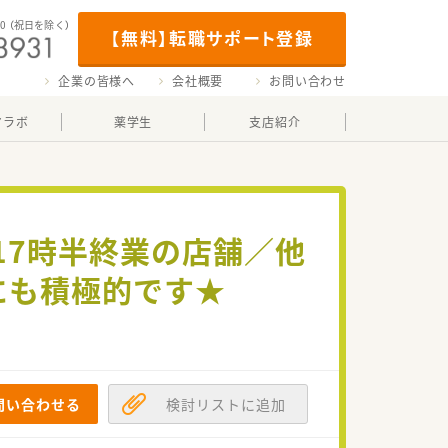
00
（祝日を除く）
【無料】転職サポート登録
企業の皆様へ
会社概要
お問い合わせ
マラボ
薬学生
支店紹介
17時半終業の店舗／他
にも積極的です★
問い合わせる
検討リストに追加