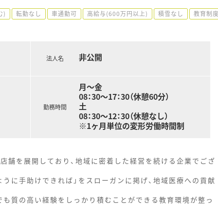
む)
転勤なし
車通勤可
高給与(600万円以上)
積雪なし
教育制
非公開
法人名
月〜金
08：30～17：30（休憩60分）
土
勤務時間
08：30～12：30（休憩なし）
※1ヶ月単位の変形労働時間制
1店舗を展開しており、地域に密着した経営を続ける企業でござ
ように手助けできれば」をスローガンに掲げ、地域医療への貢献
でも質の高い経験をしっかり積むことができる教育環境が整っ