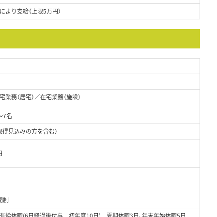
により支給（上限5万円）
業務（居宅）／在宅業務（施設）
～7名
取得見込みの方を含む）
円
間制
有給休暇(6日経過後付与 初年度10日) 夏期休暇3日、年末年始休暇5日