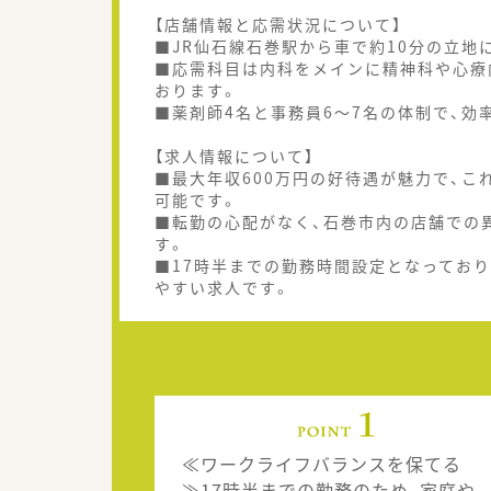
【店舗情報と応需状況について】
■JR仙石線石巻駅から車で約10分の立地
■応需科目は内科をメインに精神科や心療
おります。
■薬剤師4名と事務員6～7名の体制で、
【求人情報について】
■最大年収600万円の好待遇が魅力で、
可能です。
■転勤の心配がなく、石巻市内の店舗での
す。
■17時半までの勤務時間設定となってお
やすい求人です。
≪ワークライフバランスを保てる
≫17時半までの勤務のため、家庭や