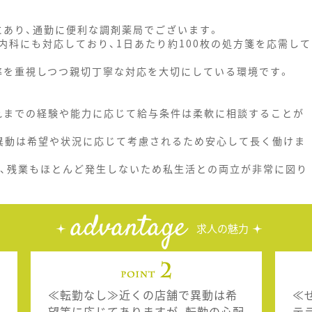
にあり、通勤に便利な調剤薬局でございます。
内科にも対応しており、1日あたり約100枚の処方箋を応需して
効率を重視しつつ親切丁寧な対応を大切にしている環境です。
これまでの経験や能力に応じて給与条件は柔軟に相談することが
異動は希望や状況に応じて考慮されるため安心して長く働けま
り、残業もほとんど発生しないため私生活との両立が非常に図り
advantage
求人の魅力
≪転勤なし≫近くの店舗で異動は希
≪
望等に応じてありますが、転勤の心配
テ