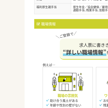
福利厚生諸手当
厚生年金／協会健保／雇用
通勤手当、残業手当、皆勤
職場情報
求人票に書き
“詳しい職場情報”
職場の雰囲気
ワ
助け合う風土がある
お
年齢や性別の壁がない
残