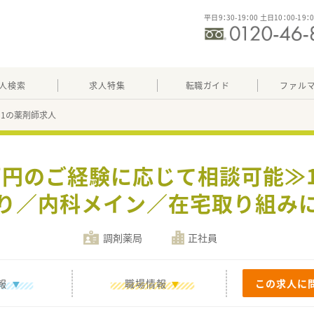
平日9：30-19：00 土日10：00-19：
人検索
求人特集
転職ガイド
ファル
831の薬剤師求人
0万円のご経験に応じて相談可能≫
り／内科メイン／在宅取り組み
調剤薬局
正社員
報
職場情報
この求人に