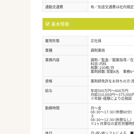
通勤交通費
有／別途交通費は社内規定
基本情報
雇用形態
正社員
業種
調剤薬局
業務内容
調剤／監査／服薬指導／在宅
科目：内科
枚数：100枚/月
薬剤師数：常勤4名 事務6
資格
薬剤師免許をお持ちの方（
給与
年収500万円～600万円
月給310,000円～375,000
※年齢・経験により応相談
勤務時間
月〜金
08：30～17：30（休憩60分）
土
08：30～12：30（休憩なし）
※1ヶ月単位の変形労働時
休日
日・祝・他シフトによる ■