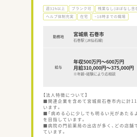
週32h以上
ブランク可
残業なし(ほぼなし含
ヘルプ体制充実
在宅
~18時までの職場
宮城県 石巻市
勤務地
石巻駅 (JR仙石線)
年収500万円～600万円
月給310,000円～375,000円
給与
※年齢・経験により応相談
【法人特徴について】
■関連企業を含めて宮城県石巻市内に計1
います。
■「病める心に少しでも明るい光があたる
を目指しています。
■病院の門前薬局の出店が多く、どの店舗
ています。