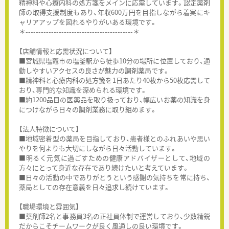
精神科や心療内科の処方箋をメインに応需しています。認定薬剤
師の取得支援制度もあり、年収600万円を目指しながら着実にキ
ャリアアップを図れるやりがいある環境です。
＊------------------------------------------＊
【店舗情報と応需状況について】
■宮城県塩竈市の塩釜駅から徒歩10分の場所に位置しており、通
勤しやすいアクセスの良さが魅力の調剤薬局です。
■精神科と心療内科の処方箋を1日あたり40枚から50枚応需して
おり、専門的な知識を深められる環境です。
■約1200品目の医薬品を取り扱っており、幅広いお薬の知識を身
につけながら日々の調剤業務に取り組めます。
【法人特徴について】
■地域密着型の薬局を目指しており、患者様とのふれあいや思い
やりを何よりも大切にしながら日々活動しています。
■明るく元気に過ごすための健康アドバイザーとして、地域の
方々にとって身近な存在であり続けたいと考えています。
■日々の活動の中でありがとうという感謝の気持ちを常に持ち、
薬局としての存在意義を日々追求し続けています。
【職場環境と雰囲気】
■薬剤師2名と事務員3名の正社員体制で運営しており、少数精鋭
だからこそチームワークが良く風通しの良い環境です。