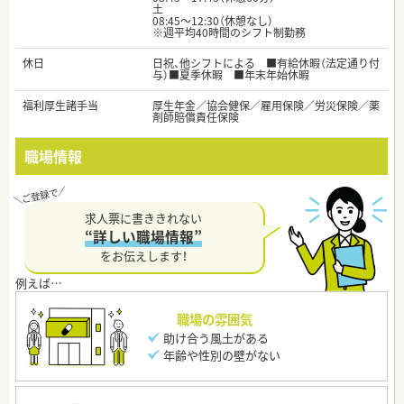
土
08:45～12:30（休憩なし）
※週平均40時間のシフト制勤務
休日
日祝、他シフトによる ■有給休暇（法定通り付
与）■夏季休暇 ■年末年始休暇
福利厚生諸手当
厚生年金／協会健保／雇用保険／労災保険／薬
剤師賠償責任保険
職場情報
求人票に書ききれない
“詳しい職場情報”
をお伝えします！
職場の雰囲気
助け合う風土がある
年齢や性別の壁がない