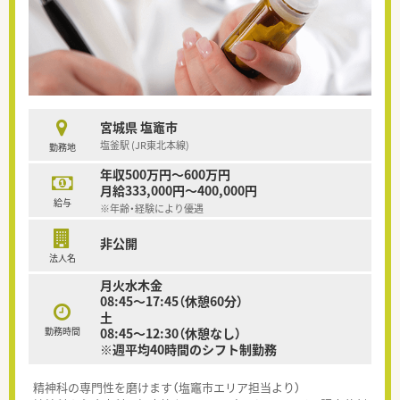
宮城県 塩竈市
塩釜駅 (JR東北本線)
勤務地
年収500万円～600万円
月給333,000円～400,000円
給与
※年齢・経験により優遇
非公開
法人名
月火水木金
08:45～17:45（休憩60分）
土
勤務時間
08:45～12:30（休憩なし）
※週平均40時間のシフト制勤務
精神科の専門性を磨けます（塩竈市エリア担当より）