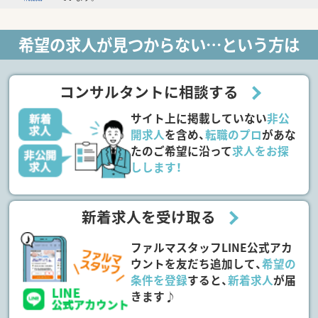
希望の求人が見つからない…という方は
コンサルタントに相談する
サイト上に掲載していない
非公
開求人
を含め、
転職のプロ
があな
たのご希望に沿って
求人をお探
しします！
新着求人を受け取る
ファルマスタッフLINE公式アカ
ウントを友だち追加して、
希望の
条件を登録
すると、
新着求人
が届
きます♪