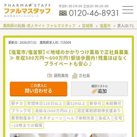
平日9：30-19：00 土日10：00-19：00
薬剤師の転職・求人サイト ファルマスタッフ
宮城県
塩竈市
求人ID：71
更新日：
2026/07/31
薬剤師求人ID：
715009
【塩竃市/塩釜駅】≪地域のかかりつけ薬局で正社員募集
≫ 年収500万円～600万円！駅徒歩圏内！残業ほぼなく
プライベートも安心♪
調剤薬局
正社員
この求人に
検討リストに
問い合わせる
追加
駅チカ
年間休日120日以上
週32h以上
新卒可
未経験可
ブランク可
高給与(600万円以上)
認定薬剤師取得支援あり
教育制度あり
大手チェーン
ヘルプ体制充実
高収入
在宅
~18時までの職場