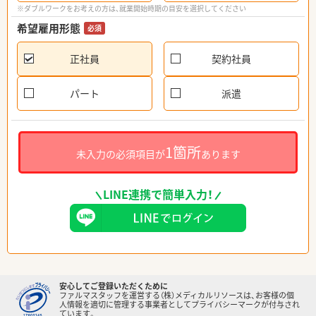
※ダブルワークをお考えの方は、就業開始時期の目安を選択してください
希望雇用形態
必須
正社員
契約社員
パート
派遣
1箇所
未入力の必須項目が
あります
LINE連携で簡単入力！
安心してご登録いただくために
ファルマスタッフを運営する（株）メディカルリソースは、お客様の個
人情報を適切に管理する事業者としてプライバシーマークが付与され
ています。