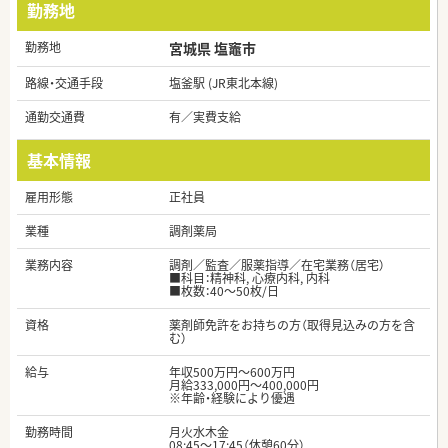
勤務地
勤務地
宮城県 塩竈市
路線・交通手段
塩釜駅 (JR東北本線)
通勤交通費
有／実費支給
基本情報
雇用形態
正社員
業種
調剤薬局
業務内容
調剤／監査／服薬指導／在宅業務（居宅）
■科目：精神科, 心療内科, 内科
■枚数：40～50枚/日
資格
薬剤師免許をお持ちの方（取得見込みの方を含
む）
給与
年収500万円～600万円
月給333,000円～400,000円
※年齢・経験により優遇
勤務時間
月火水木金
08:45～17:45（休憩60分）