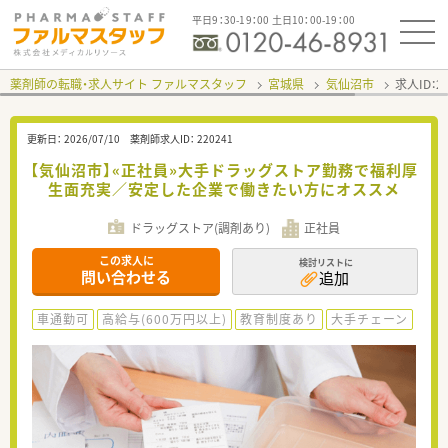
平日9：30-19：00 土日10：00-19：00
薬剤師の転職・求人サイト ファルマスタッフ
宮城県
気仙沼市
求人ID：
更新日：
2026/07/10
薬剤師求人ID：
220241
【気仙沼市】«正社員»大手ドラッグストア勤務で福利厚
生面充実／安定した企業で働きたい方にオススメ
ドラッグストア(調剤あり)
正社員
この求人に
検討リストに
問い合わせる
追加
車通勤可
高給与(600万円以上)
教育制度あり
大手チェーン