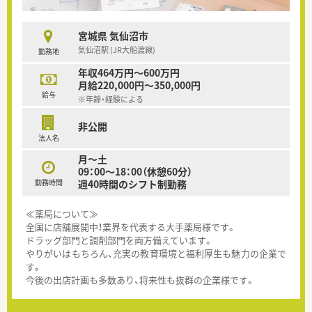
宮城県 気仙沼市
気仙沼駅 (JR大船渡線)
勤務地
年収464万円～600万円
月給220,000円～350,000円
給与
※年齢・経験による
非公開
法人名
月～土
09：00～18：00（休憩60分）
勤務時間
週40時間のシフト制勤務
≪薬局について≫
全国に店舗展開中！業界を代表する大手薬局様です。
ドラッグ部門と調剤部門を両方備えています。
やりがいはもちろん、充実の教育環境と福利厚生も魅力の企業で
す。
今後の出店計画も多数あり、将来性も抜群の企業様です。