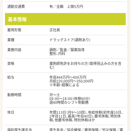
通勤交通費
有／全額 上限5万円
基本情報
雇用形態
正社員
業種
ドラッグストア(調剤あり)
業務内容
調剤／監査／服薬指導
整形、内科
資格
薬剤師免許をお持ちの方（取得見込みの方を含
む）
給与
年収464万円～600万円
月給220,000円～350,000円
※年齢・経験による
勤務時間
月～土
09：00～18：00（休憩60分）
週40時間のシフト制勤務
休日
年間113日（月9～10回）、有給休暇(初年度10日、
2年目11日、最高7年目40日)、慶弔休暇、特別休
暇、他慶弔休暇、特別休暇ほか
福利厚生諸手当
厚生年金／協会健保／雇用保険／労災保険／薬