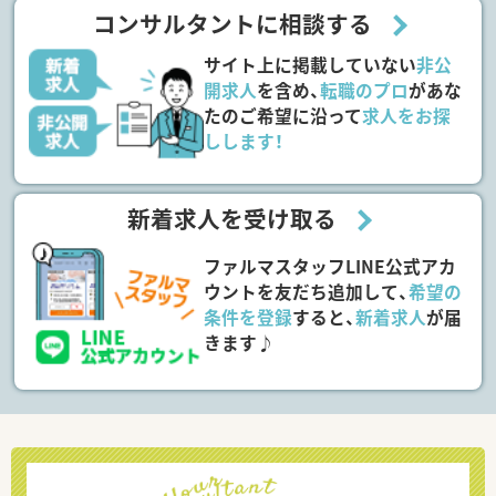
コンサルタントに相談する
サイト上に掲載していない
非公
開求人
を含め、
転職のプロ
があな
たのご希望に沿って
求人をお探
しします！
新着求人を受け取る
ファルマスタッフLINE公式アカ
ウントを友だち追加して、
希望の
条件を登録
すると、
新着求人
が届
きます♪