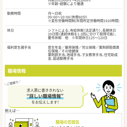
月給333,000円～420,000円
※年齢・経験により優遇
勤務時間
月～日祝
09：00～20：00（休憩60分）
※変形労働時間制(年間所定労働時間1920時間)
休日
シフトによる、有給休暇（法定通り）、長期休日
20日間（連続休暇を1-3回に分けて取得可能）、
慶弔休暇 他 ※年間休日125～120日
福利厚生諸手当
厚生年金／雇用保険／労災保険／薬剤師賠償責
任保険／その他健保
薬剤師手当、地域手当、子女教育手当、住宅助成
金、超過勤務手当
職場情報
求人票に書ききれない
“詳しい職場情報”
をお伝えします！
職場の雰囲気