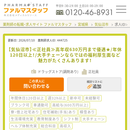
平日9：30-19：00 土日10：00-19：00
薬剤師の転職・求人サイト ファルマスタッフ
宮城県
気仙沼市
求人ID：
更新日：
2026/07/10
薬剤師求人ID：
444725
【気仙沼市】≪正社員≫高年収630万円まで優遇★/年休
120日以上！/大手チェーンならではの福利厚生面など
魅力がたくさんあります！
ドラッグストア(調剤あり)
正社員
この求人に
検討リストに
問い合わせる
追加
年間休日120日以上
週32h以上
新卒可
未経験可
ブランク可
車通勤可
高給与(600万円以上)
寮・借上社宅あり
住宅補助(手当)あり
積雪あり
生活環境充実
教育制度あり
シフト制
大手チェーン
ヘルプ体制充実
総合科目
高収入