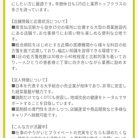
にしたい方に最適です。年間休日も125日と業界トップクラスの
多さを誇っています。
【店舗情報と応需状況について】
■南気仙沼駅から徒歩15分の場所に位置する大型の商業施設内
にある店舗で、お仕事帰りにお買い物も楽しめる便利な立地で
す。
■総合病院をはじめとする近隣の医療機関から様々な科目の処
方箋を面で応需しており、幅広い知識を習得できる環境です。
■1日の処方箋枚数は30枚から40枚程度と比較的落ち着いてお
り、一人ひとりの患者様と丁寧に向き合いながら業務に励めま
す。
【法人特徴について】
■日本を代表する大手総合小売企業が母体であり、非常に安定し
た経営基盤が魅力です。
■調剤だけでなくOTCも併設し、地域住民の健康をトータルでサ
ポートすることを目指しています。
■薬剤師の専門性を活かしつつ、店舗運営や商品開発など多様な
キャリアへ挑戦可能です。
【こんな方が活躍中】
■仕事のやりがいとプライベートの充実をどちらも諦めたくな