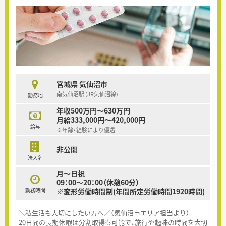
宮城県 気仙沼市
南気仙沼駅 (JR気仙沼線)
勤務地
年収500万円～630万円
月給333,000円～420,000円
給与
※年齢・経験により優遇
非公開
法人名
月～日祝
09：00～20：00（休憩60分）
勤務時間
※変形労働時間制(年間所定労働時間1920時間)
＼私生活も大切にしたい方へ／（気仙沼市エリア担当より）
20日間の長期休暇は分割取得も可能で、旅行や趣味の時間を大切