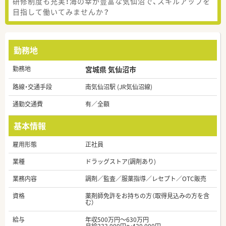
研修制度も充実！海の幸が豊富な気仙沼で、スキルアップを
目指して働いてみませんか？
勤務地
勤務地
宮城県 気仙沼市
路線・交通手段
南気仙沼駅 (JR気仙沼線)
通勤交通費
有／全額
基本情報
雇用形態
正社員
業種
ドラッグストア(調剤あり)
業務内容
調剤／監査／服薬指導／レセプト／OTC販売
資格
薬剤師免許をお持ちの方（取得見込みの方を含
む）
給与
年収500万円～630万円