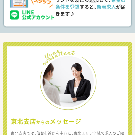
条件を登録
すると、
新着求人
が届
きます♪
東北支店
メッセージ
からの
東北支店では、仙台市近郊を中心に、東北エリア全域で求人のご紹