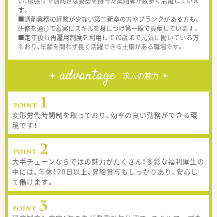
い、欲張りで前向きな姿勢を持った薬剤師が数多く活躍していま
す。
■調剤業務の経験が少ない第二新卒の方やブランクがある方も、
研修を通じて着実にスキルを身につけ第一線で貢献しています。
■定年後も再雇用制度を利用して70歳まで元気に働いている方
もおり、年齢を問わず長く活躍できる土壌がある職場です。
advantage
求人の魅力
変形労働時間制を取っており、効率の良い勤務ができる環
境です！
大手チェーンならではの魅力がたくさん！多彩な福利厚生の
中には、年休120日以上、昇給賞与もしっかりあり、安心し
て働けます。