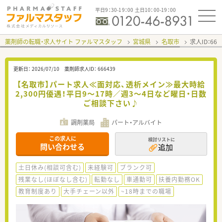
平日9：30-19：00 土日10：00-19：00
薬剤師の転職・求人サイト ファルマスタッフ
宮城県
名取市
求人ID：66
更新日：
2026/07/10
薬剤師求人ID：
666439
【名取市】パート求人≪面対応、透析メイン≫最大時給
2,300円優遇！平日9～17時／週3～4日など曜日・日数
ご相談下さい♪
調剤薬局
パート・アルバイト
この求人に
検討リストに
問い合わせる
追加
土日休み(相談可含む)
未経験可
ブランク可
残業なし(ほぼなし含む)
転勤なし
車通勤可
扶養内勤務OK
教育制度あり
大手チェーン以外
~18時までの職場