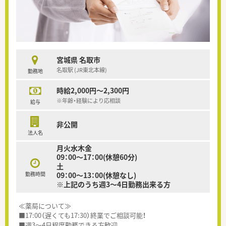
宮城県 名取市
名取駅 (JR東北本線)
勤務地
時給2,000円～2,300円
※年齢・経験により応相談
給与
非公開
法人名
月火水木金
09：00～17：00(休憩60分)
土
勤務時間
09：00～13：00(休憩なし)
※上記のうち週3～4日勤務出来る方
≪薬局について≫
■17:00（遅くても17:30）終業でご相談可能！
■週3～4日程度勤務できる方歓迎