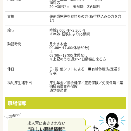
面対応
20～30枚/日 薬剤師 2名体制
資格
薬剤師免許をお持ちの方（取得見込みの方を含
む）
給与
時給2,000円～2,300円
※年齢・経験により応相談
勤務時間
月火水木金
09：00～17：00(休憩60分)
土
09：00～13：00(休憩なし)
※上記のうち週3～4日勤務出来る方
休日
日・祝・他シフトによる ■有給休暇(法定通り
付与)
福利厚生諸手当
厚生年金／協会健保／雇用保険／労災保険／薬
剤師賠償責任保険
通勤交通費
職場情報
求人票に書ききれない
“詳しい職場情報”