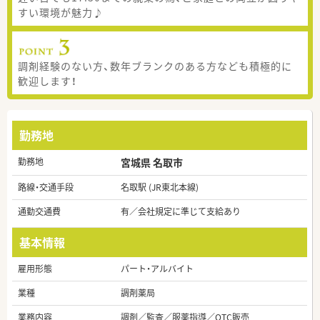
すい環境が魅力♪
調剤経験のない方、数年ブランクのある方なども積極的に
歓迎します！
勤務地
勤務地
宮城県 名取市
路線・交通手段
名取駅 (JR東北本線)
通勤交通費
有／会社規定に準じて支給あり
基本情報
雇用形態
パート・アルバイト
業種
調剤薬局
業務内容
調剤／監査／服薬指導／OTC販売