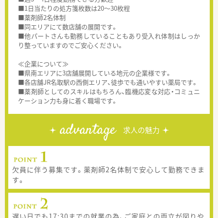
■1日当たりの処方箋枚数は20～30枚程
■薬剤師2名体制
■同エリアにて数店舗の展開です。
■他パートさんも勤務していることもあり受入れ体制はしっか
り整っていますのでご安心ください。
≪企業について≫
■県南エリアに3店舗展開している地元の企業様です。
■各店舗JR名取駅の西側エリア、徒歩でも通いやすい薬局です。
■薬剤師としてのスキルはもちろん、臨機応変な対応・コミュニ
ケーション力も身に着く職場です。
advantage
求人の魅力
欠員に伴う募集です。薬剤師2名体制で安心して勤務できま
す。
遅い日でも17:30までの就業の為、ご家庭との両立が図りや