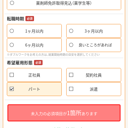
薬剤師免許取得見込（薬学生等）
転職時期
必須
1ヶ月以内
3ヶ月以内
6ヶ月以内
良いところがあれば
※ダブルワークをお考えの方は、就業開始時期の目安を選択してください
希望雇用形態
必須
正社員
契約社員
パート
派遣
1箇所
未入力の必須項目が
あります