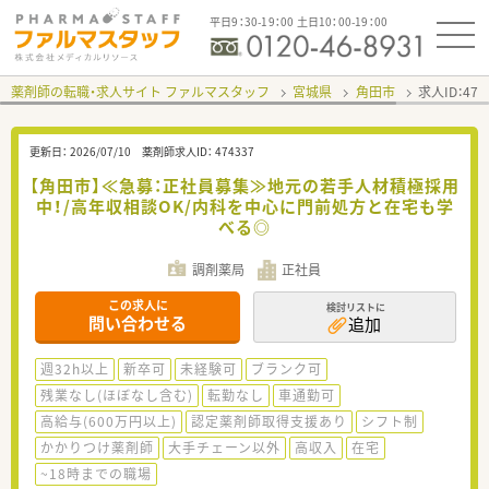
平日9：30-19：00 土日10：00-19：00
薬剤師の転職・求人サイト ファルマスタッフ
宮城県
角田市
求人ID：47
更新日：
2026/07/10
薬剤師求人ID：
474337
【角田市】≪急募：正社員募集≫地元の若手人材積極採用
中！/高年収相談OK/内科を中心に門前処方と在宅も学
べる◎
調剤薬局
正社員
この求人に
検討リストに
問い合わせる
追加
週32h以上
新卒可
未経験可
ブランク可
残業なし(ほぼなし含む)
転勤なし
車通勤可
高給与(600万円以上)
認定薬剤師取得支援あり
シフト制
かかりつけ薬剤師
大手チェーン以外
高収入
在宅
~18時までの職場