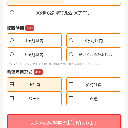
薬剤師免許取得見込（薬学生等）
転職時期
必須
1ヶ月以内
3ヶ月以内
6ヶ月以内
良いところがあれば
※ダブルワークをお考えの方は、就業開始時期の目安を選択してください
希望雇用形態
必須
正社員
契約社員
パート
派遣
1箇所
未入力の必須項目が
あります