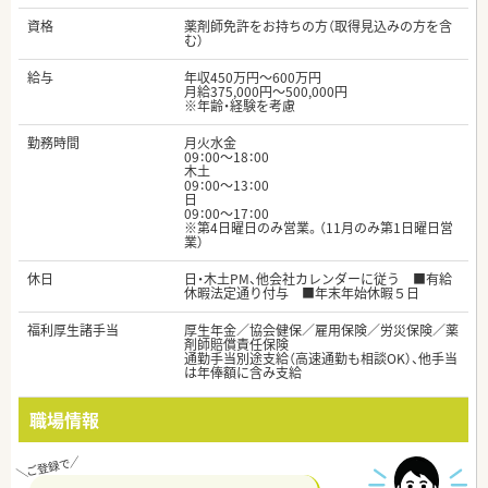
資格
薬剤師免許をお持ちの方（取得見込みの方を含
む）
給与
年収450万円～600万円
月給375,000円～500,000円
※年齢・経験を考慮
勤務時間
月火水金
09：00～18：00
木土
09：00～13：00
日
09：00～17：00
※第4日曜日のみ営業。（11月のみ第1日曜日営
業）
休日
日・木土PM、他会社カレンダーに従う ■有給
休暇法定通り付与 ■年末年始休暇５日
福利厚生諸手当
厚生年金／協会健保／雇用保険／労災保険／薬
剤師賠償責任保険
通勤手当別途支給（高速通勤も相談OK）、他手当
は年俸額に含み支給
職場情報