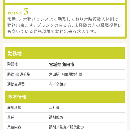
常勤、非常勤バランスよく勤務しており常時複数人体制で
勤務出来ます。ブランクの有る方、未経験の方の職場復帰に
も向いている勤務環境で勤務出来る求人です。
勤務地
勤務地
宮城県 角田市
路線・交通手段
角田駅 (阿武隈急行線)
通勤交通費
有／全額※
基本情報
雇用形態
正社員
業種
調剤薬局
業務内容
調剤／監査／服薬指導