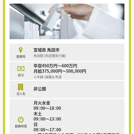
宮城県 角田市
角田駅 (阿武隈急行線)
勤務地
年収450万円～600万円
月給375,000円～500,000円
給与
※年齢・経験を考慮
非公開
法人名
月火水金
09：00～18：00
木土
09：00～13：00
日
勤務時間
09：00～17：00