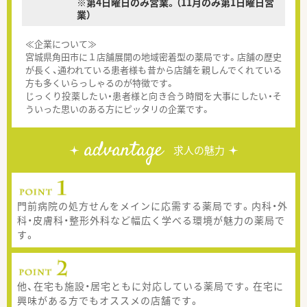
※第4日曜日のみ営業。（11月のみ第1日曜日営
業）
≪企業について≫
宮城県角田市に１店舗展開の地域密着型の薬局です。店舗の歴史
が長く、通われている患者様も昔から店舗を親しんでくれている
方も多くいらっしゃるのが特徴です。
じっくり投薬したい・患者様と向き合う時間を大事にしたい・そ
ういった思いのある方にピッタリの企業です。
advantage
求人の魅力
門前病院の処方せんをメインに応需する薬局です。内科・外
科・皮膚科・整形外科など幅広く学べる環境が魅力の薬局で
す。
他、在宅も施設・居宅ともに対応している薬局です。在宅に
興味がある方でもオススメの店舗です。